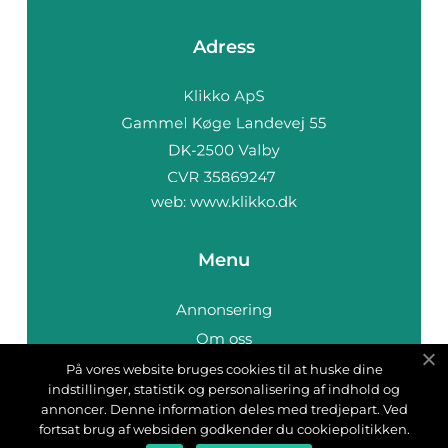
Adress
web:
www.klikko.dk
Menu
Annonsering
Om oss
Cookies
På vores website bruges cookies til at huske dine
indstillinger, statistik og personalisering af indhold og
Kontakta oss
annoncer. Denne information deles med tredjepart. Ved
Sitemap
fortsat brug af websiden godkender du cookiepolitikken.