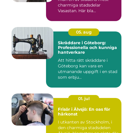
charmiga stadsdelar
Vasastan. Här bla...
05. aug
Skräddare i Göteborg:
Professionella och kunniga
hantverkare
Att hitta rätt skräddare i
Göteborg kan vara en
utmanande uppgift i en stad
som erbju...
01. jul
Frisör i Älvsjö: En oas för
hårkonst
I utkanten av Stockholm, i
den charmiga stadsdelen