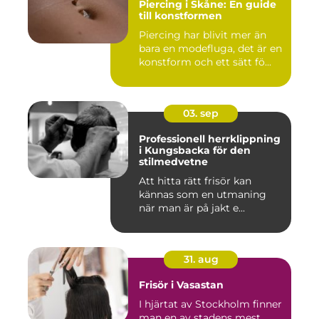
Piercing i Skåne: En guide
till konstformen
Piercing har blivit mer än
bara en modefluga, det är en
konstform och ett sätt fö...
03. sep
Professionell herrklippning
i Kungsbacka för den
stilmedvetne
Att hitta rätt frisör kan
kännas som en utmaning
när man är på jakt e...
31. aug
Frisör i Vasastan
I hjärtat av Stockholm finner
man en av stadens mest