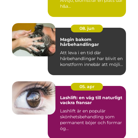
Älvsjö, blomstrar en plats där
h&a...
08. jun
Magin bakom
hårbehandlingar
Att leva i en tid där
hårbehandlingar har blivit en
konstform innebär att möjli...
05. apr
Lashlift: en väg till naturligt
vackra fransar
Lashlift är en populär
skönhetsbehandling som
permanent böjer och formar
ög...