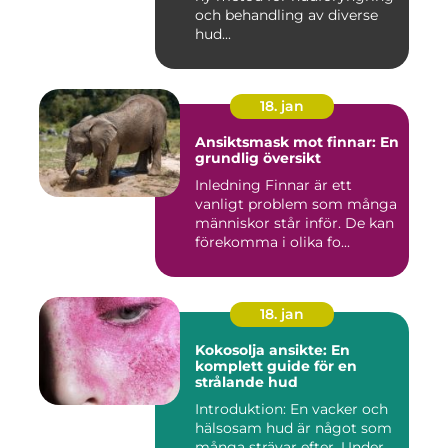
och behandling av diverse
hud...
18. jan
Ansiktsmask mot finnar: En
grundlig översikt
Inledning Finnar är ett
vanligt problem som många
människor står inför. De kan
förekomma i olika fo...
18. jan
Kokosolja ansikte: En
komplett guide för en
strålande hud
Introduktion: En vacker och
hälsosam hud är något som
många strävar efter. Under