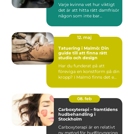
Varje kvinna vet hur viktigt
det är att hitta rätt damfrisör
någon som inte bar...
12. maj
Tatuering i Malmö: Din
guide till att finna rätt
studio och design
Har du funderat på att
föreviga en konstform på din
kropp? I Malmö finns det e...
08. feb
Carboxyterapi – framtidens
hudbehandling i
Stockholm
Carboxyterapi är en relativt
ny metod för hudföryngring