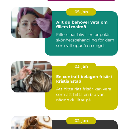
05. jan
Allt du behöver veta om
fillers i malmö
Fillers har blivit en populär
skönhetsbehandling för dem
som vill uppnå en ungd...
03. jan
En centralt belägen frisör i
Kristianstad
Att hitta rätt frisör kan vara
som att hitta en bra vän
någon du litar på...
02. jan