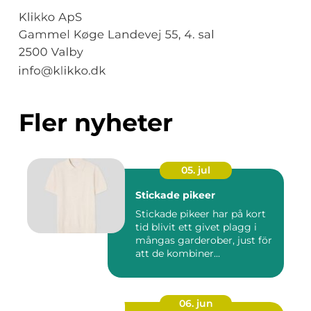
Fler nyheter
05. jul
Stickade pikeer
Stickade pikeer har på kort
tid blivit ett givet plagg i
mångas garderober, just för
att de kombiner...
06. jun