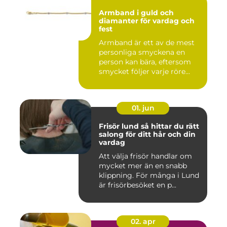
Armband i guld och
diamanter för vardag och
fest
Armband är ett av de mest
personliga smyckena en
person kan bära, eftersom
smycket följer varje röre...
01. jun
Frisör lund så hittar du rätt
salong för ditt hår och din
vardag
Att välja frisör handlar om
mycket mer än en snabb
klippning. För många i Lund
är frisörbesöket en p...
02. apr