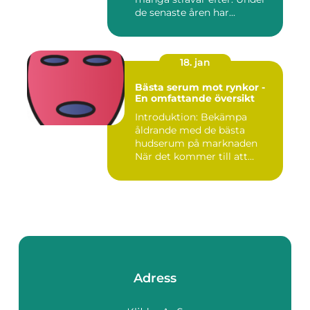
de senaste åren har...
18. jan
Bästa serum mot rynkor -
En omfattande översikt
Introduktion: Bekämpa
åldrande med de bästa
hudserum på marknaden
När det kommer till att
bekämpa r...
Adress