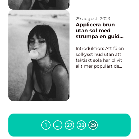
kommer vi att ge en
grundlig översikt över
brun utan sol
29 augusti 2023
handskar, diskutera
Applicera brun
olika typer och u...
utan sol med
strumpa en guide
för perfekt
solkysst hud
Introduktion: Att få en
solkysst hud utan att
faktiskt sola har blivit
allt mer populärt de
senaste åren. En av de
vanligaste metoderna
för att uppnå detta är
att använda en brun
utan sol-produkt. Men
vad är egentligen
applicera brun utan
sol med str...
1
…
27
28
29