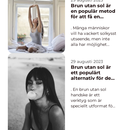
29 augusti 2023
marknaden för brun
Brun utan sol är
utan sol-produkter
en populär metod
vuxit lavinartat de
för att få en
senaste åren. I denna
solbrun hudton
artikel kommer vi att
utan att utsätta
. Många människor
ge dig e...
sig för solens
vill ha vackert solkysst
skadliga strålar
utseende, men inte
alla har möjlighet
eller önskan att vistas
i solen under långa
perioder. Det är här
29 augusti 2023
brun utan sol
Brun utan sol är
kommer in i bilden. I
ett populärt
denna artikel kommer
alternativ för de
vi att ge en grundlig
som vill uppnå en
översikt över brun
solkysst look utan
. En brun utan sol
utan s...
att behöva
handske är ett
utsätta sig för
verktyg som är
farligt UV-ljus
speciellt utformat för
att applicera brun
utan sol-produkter
jämnt och effektivt på
huden. I denna artikel