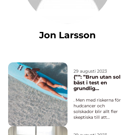
Jon Larsson
29 augusti 2023
{””: ”Brun utan sol
bäst i test en
grundlig
undersökning av
marknadens
. Men med riskerna för
bästa alternativ”,
hudcancer och
”intro”: ”Att få en
solskador blir allt fler
naturlig och
skeptiska till att
vacker solbränna
exponera sig för
är många
farliga UV-strålar.
människors dröm
Som svar på detta har