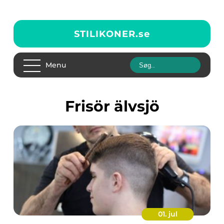
STILIKONER.
se
Menu
frisör älvsjö
01. jul