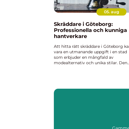
05. aug
Skräddare i Göteborg:
Professionella och kunniga
hantverkare
Att hitta rätt skräddare i Göteborg k
vara en utmanande uppgift i en stad
som erbjuder en mångfald av
modealternativ och unika stilar. Den
som söker en skräddarsydd upplevel
värd namnet kan dock vara säker...