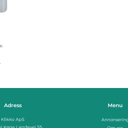
an
se
Adress
Menu
Annonserin
Om oss