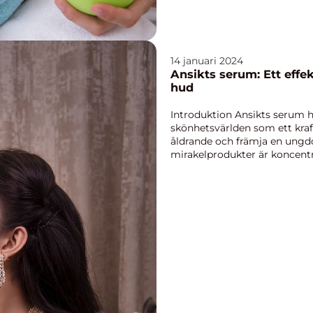
14 januari 2024
Ansikts serum: Ett effe
hud
Introduktion Ansikts serum h
skönhetsvärlden som ett kraf
åldrande och främja en ungd
mirakelprodukter är koncent
som lätt absorberas av huden 