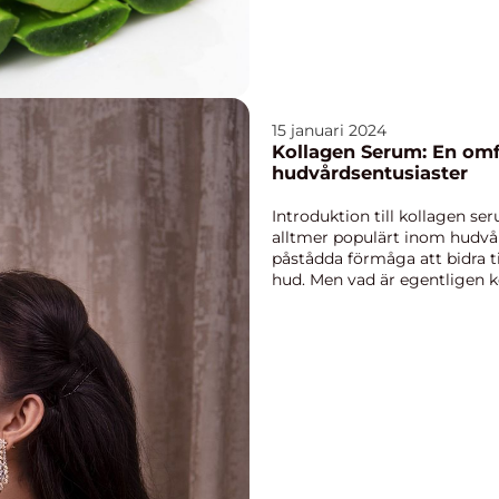
15 januari 2024
Kollagen Serum: En omf
hudvårdsentusiaster
Introduktion till kollagen se
alltmer populärt inom hudvår
påstådda förmåga att bidra 
hud. Men vad är egentligen 
det? I denna artike...