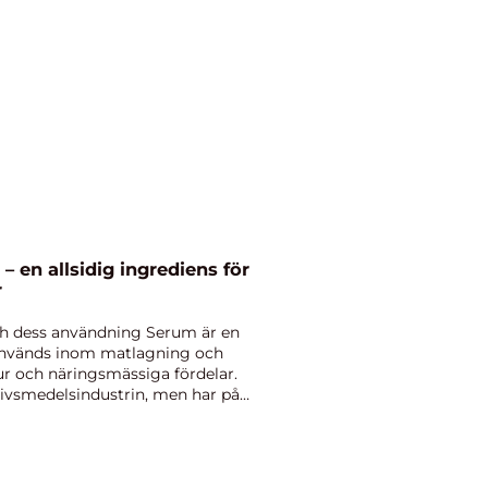
 en allsidig ingrediens för
r
och dess användning Serum är en
används inom matlagning och
ur och näringsmässiga fördelar.
livsmedelsindustrin, men har på