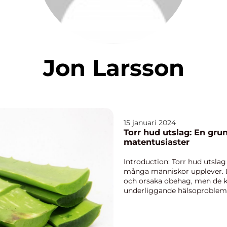
Jon Larsson
15 januari 2024
Torr hud utslag: En grun
matentusiaster
Introduction: Torr hud utsla
många människor upplever. D
och orsaka obehag, men de k
underliggande hälsoproblem. 
en omfattande öve...