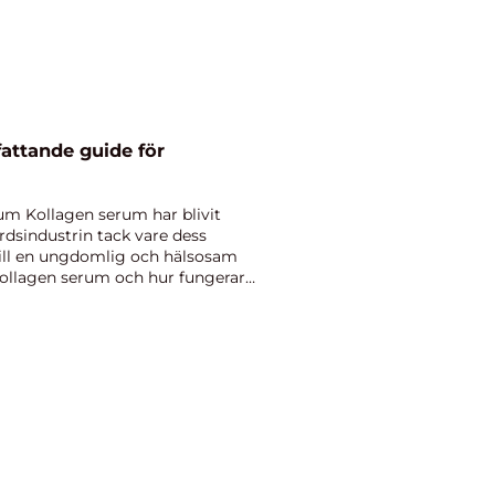
attande guide för
rum Kollagen serum har blivit
dsindustrin tack vare dess
till en ungdomlig och hälsosam
kollagen serum och hur fungerar