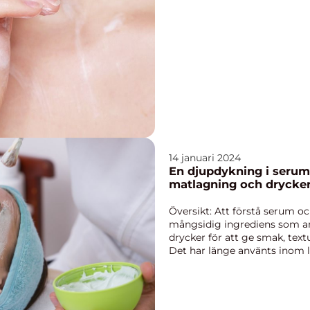
14 januari 2024
En djupdykning i serum –
matlagning och drycke
Översikt: Att förstå serum 
mångsidig ingrediens som 
drycker för att ge smak, text
Det har länge använts inom 
senare tid även bl...