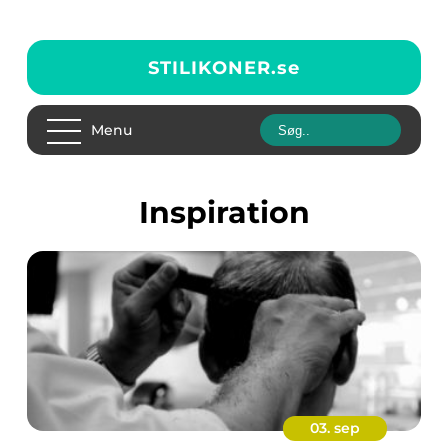
STILIKONER.
se
Menu
inspiration
03. sep