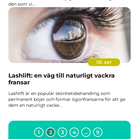
den som vi...
05. apr
Lashlift: en väg till naturligt vackra
fransar
Lashlift är en populär skönhetsbehandling som
permanent böjer och formar ögonfransarna för att ge
dem en naturligt vacke...
1
2
3
4
…
9