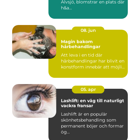
Älvsjö, blomstrar en plats där
h&a...
08. jun
Magin bakom
hårbehandlingar
Att leva i en tid där
hårbehandlingar har blivit en
konstform innebär att möjli...
05. apr
Lashlift: en väg till naturligt
vackra fransar
Lashlift är en populär
skönhetsbehandling som
permanent böjer och formar
ög...