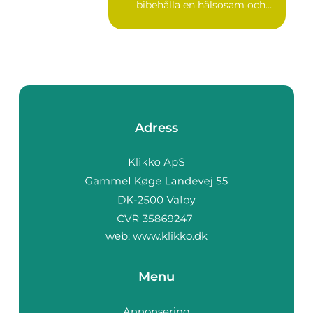
bibehålla en hälsosam och
ungdo...
Adress
web:
www.klikko.dk
Menu
Annonsering