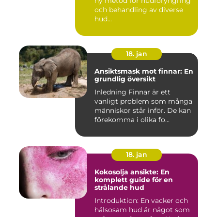
ny metod för hudföryngring
och behandling av diverse
hud...
18. jan
Ansiktsmask mot finnar: En
grundlig översikt
Inledning Finnar är ett
vanligt problem som många
människor står inför. De kan
förekomma i olika fo...
18. jan
Kokosolja ansikte: En
komplett guide för en
strålande hud
Introduktion: En vacker och
hälsosam hud är något som