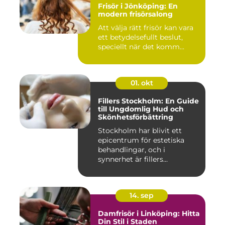
Frisör i Jönköping: En
modern frisörsalong
Att välja rätt frisör kan vara
ett betydelsefullt beslut,
speciellt när det komm...
01. okt
Fillers Stockholm: En Guide
till Ungdomlig Hud och
Skönhetsförbättring
Stockholm har blivit ett
epicentrum för estetiska
behandlingar, och i
synnerhet är fillers...
14. sep
Damfrisör i Linköping: Hitta
Din Stil i Staden