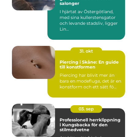
salonger
I hjärtat av Östergötland,
med sina kullerstensgator
och levande stadsliv, ligger
Lin...
31. okt
Piercing i Skåne: En guide
till konstformen
Piercing har blivit mer än
bara en modefluga, det är en
konstform och ett sätt fö...
03. sep
Professionell herrklippning
i Kungsbacka för den
stilmedvetne