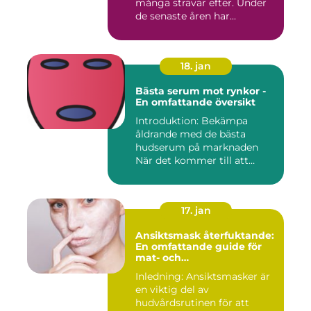
många strävar efter. Under
de senaste åren har...
18. jan
Bästa serum mot rynkor -
En omfattande översikt
Introduktion: Bekämpa
åldrande med de bästa
hudserum på marknaden
När det kommer till att
bekämpa r...
17. jan
Ansiktsmask återfuktande:
En omfattande guide för
mat- och
dryckesentusiaster
Inledning: Ansiktsmasker är
en viktig del av
hudvårdsrutinen för att