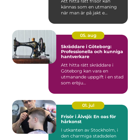
Att hitta rätt frisör kan
kännas som en utmaning
när man är på jakt e...
05. aug
Skräddare i Göteborg:
Professionella och kunniga
hantverkare
Att hitta rätt skräddare i
Göteborg kan vara en
utmanande uppgift i en stad
som erbju...
01. jul
Frisör i Älvsjö: En oas för
hårkonst
I utkanten av Stockholm, i
den charmiga stadsdelen