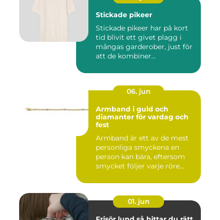
Stickade pikeer
Stickade pikeer har på kort
tid blivit ett givet plagg i
mångas garderober, just för
att de kombiner...
06. jun
Armband i guld och
diamanter för vardag och
fest
Armband är ett av de mest
personliga smyckena en
person kan bära, eftersom
smycket följer varje röre...
01. jun
Frisör lund så hittar du rätt