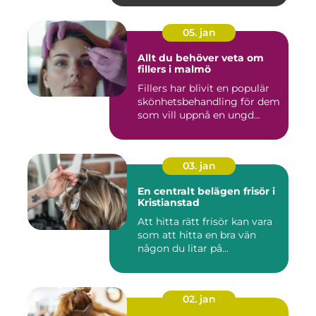
05. jan
Allt du behöver veta om
fillers i malmö
Fillers har blivit en populär
skönhetsbehandling för dem
som vill uppnå en ungd...
03. jan
En centralt belägen frisör i
Kristianstad
Att hitta rätt frisör kan vara
som att hitta en bra vän
någon du litar på...
02. jan