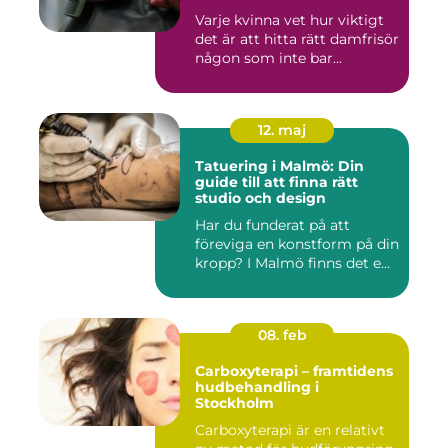
Varje kvinna vet hur viktigt
det är att hitta rätt damfrisör
någon som inte bar...
12. maj
Tatuering i Malmö: Din
guide till att finna rätt
studio och design
Har du funderat på att
föreviga en konstform på din
kropp? I Malmö finns det e...
08. feb
Carboxyterapi – framtidens
hudbehandling i
Stockholm
Carboxyterapi är en relativt