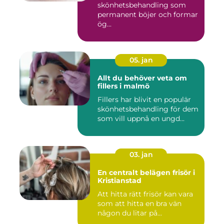
skönhetsbehandling som
permanent böjer och formar
ög...
05. jan
Allt du behöver veta om
fillers i malmö
Fillers har blivit en populär
skönhetsbehandling för dem
som vill uppnå en ungd...
03. jan
En centralt belägen frisör i
Kristianstad
Att hitta rätt frisör kan vara
som att hitta en bra vän
någon du litar på...