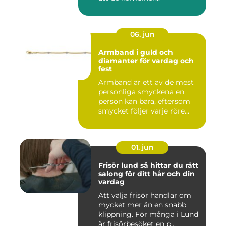
06. jun
Armband i guld och
diamanter för vardag och
fest
Armband är ett av de mest
personliga smyckena en
person kan bära, eftersom
smycket följer varje röre...
01. jun
Frisör lund så hittar du rätt
salong för ditt hår och din
vardag
Att välja frisör handlar om
mycket mer än en snabb
klippning. För många i Lund
är frisörbesöket en p...