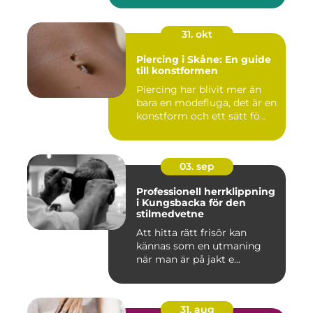
31. okt
Piercing i Skåne: En guide
till konstformen
Piercing har blivit mer än
bara en modefluga, det är en
konstform och ett sätt fö...
03. sep
Professionell herrklippning
i Kungsbacka för den
stilmedvetne
Att hitta rätt frisör kan
kännas som en utmaning
när man är på jakt e...
31. aug