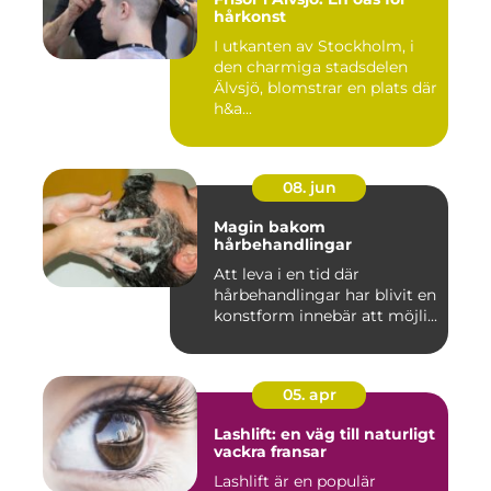
hårkonst
I utkanten av Stockholm, i
den charmiga stadsdelen
Älvsjö, blomstrar en plats där
h&a...
08. jun
Magin bakom
hårbehandlingar
Att leva i en tid där
hårbehandlingar har blivit en
konstform innebär att möjli...
05. apr
Lashlift: en väg till naturligt
vackra fransar
Lashlift är en populär