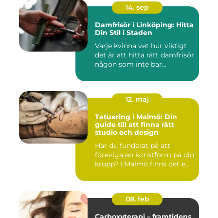
14. sep
Damfrisör i Linköping: Hitta
Din Stil i Staden
Varje kvinna vet hur viktigt
det är att hitta rätt damfrisör
någon som inte bar...
12. maj
Tatuering i Malmö: Din
guide till att finna rätt
studio och design
Har du funderat på att
föreviga en konstform på din
kropp? I Malmö finns det e...
08. feb
Carboxyterapi – framtidens