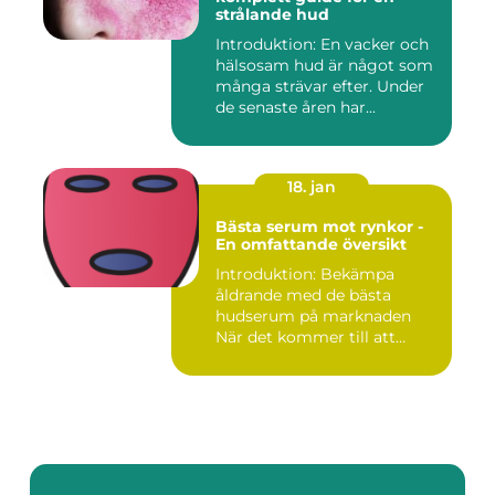
strålande hud
Introduktion: En vacker och
hälsosam hud är något som
många strävar efter. Under
de senaste åren har...
18. jan
Bästa serum mot rynkor -
En omfattande översikt
Introduktion: Bekämpa
åldrande med de bästa
hudserum på marknaden
När det kommer till att
bekämpa r...