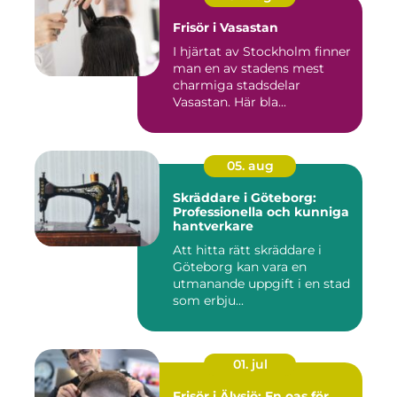
Frisör i Vasastan
I hjärtat av Stockholm finner
man en av stadens mest
charmiga stadsdelar
Vasastan. Här bla...
05. aug
Skräddare i Göteborg:
Professionella och kunniga
hantverkare
Att hitta rätt skräddare i
Göteborg kan vara en
utmanande uppgift i en stad
som erbju...
01. jul
Frisör i Älvsjö: En oas för