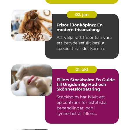
02. jan
Frisör i Jönköping: En
modern frisörsalong
Att välja rätt frisör kan vara
ett betydelsefullt beslut,
speciellt när det komm...
01. okt
Fillers Stockholm: En Guide
till Ungdomlig Hud och
Skönhetsförbättring
Stockholm har blivit ett
epicentrum för estetiska
behandlingar, och i
synnerhet är fillers...