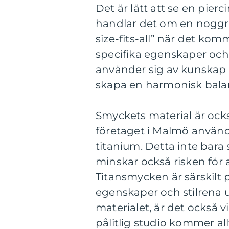
Det är lätt att se en pier
handlar det om en noggra
size-fits-all” när det komm
specifika egenskaper och 
använder sig av kunskap 
skapa en harmonisk bala
Smyckets material är ocks
företaget i Malmö använd
titanium. Detta inte bara
minskar också risken för a
Titansmycken är särskilt 
egenskaper och stilrena u
materialet, är det också v
pålitlig studio kommer al