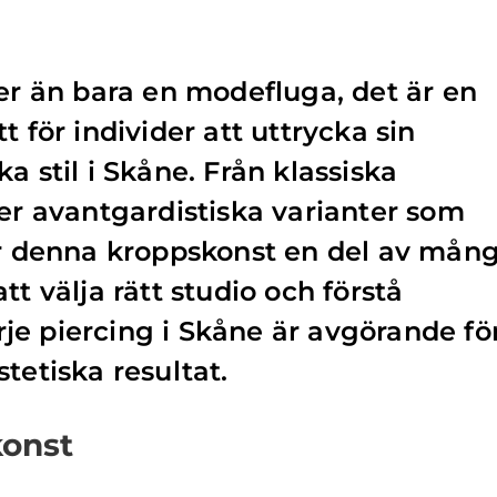
mer än bara en modefluga, det är en
t för individer att uttrycka sin
a stil i Skåne. Från klassiska
mer avantgardistiska varianter som
är denna kroppskonst en del av mån
tt välja rätt studio och förstå
e piercing i Skåne är avgörande fö
tetiska resultat.
konst