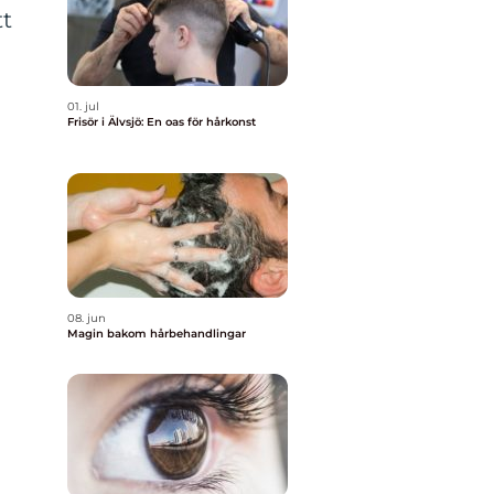
tt
01. jul
Frisör i Älvsjö: En oas för hårkonst
08. jun
Magin bakom hårbehandlingar