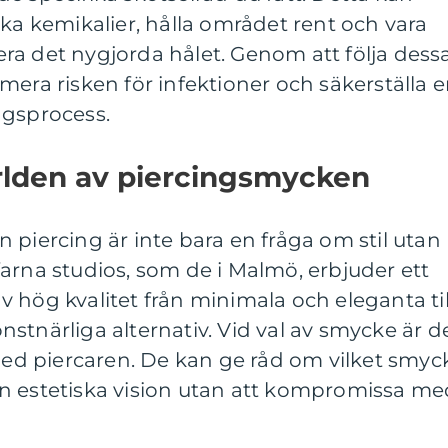
rka kemikalier, hålla området rent och vara
itera det nygjorda hålet. Genom att följa dess
mera risken för infektioner och säkerställa 
ngsprocess.
lden av piercingsmycken
din piercing är inte bara en fråga om stil utan
arna studios, som de i Malmö, erbjuder ett
 hög kvalitet från minimala och eleganta til
stnärliga alternativ. Vid val av smycke är d
 med piercaren. De kan ge råd om vilket smyc
n estetiska vision utan att kompromissa me