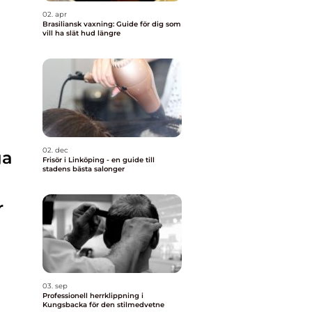
02. apr
Brasiliansk vaxning: Guide för dig som
vill ha slät hud längre
02. dec
ga
Frisör i Linköping - en guide till
stadens bästa salonger
r
03. sep
Professionell herrklippning i
Kungsbacka för den stilmedvetne