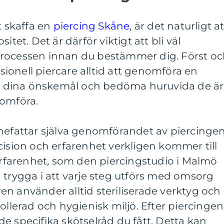
t skaffa en
piercing Skåne
, är det naturligt at
itet. Det är därför viktigt att bli väl
processen innan du bestämmer dig. Först o
onell piercare alltid att genomföra en
stå dina önskemål och bedöma huruvida de är
nomföra.
nefattar själva genomförandet av piercingen
cision och erfarenhet verkligen kommer till
 erfarenhet, som den piercingstudio i Malmö
 trygga i att varje steg utförs med omsorg
n använder alltid steriliserade verktyg och
ollerad och hygienisk miljö. Efter piercingen
r de specifika skötselråd du fått. Detta kan