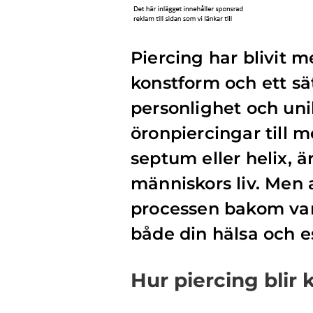
Piercing har blivit 
konstform och ett sät
personlighet och unik
öronpiercingar till 
septum eller helix, 
människors liv. Men a
processen bakom varj
både din hälsa och es
Hur piercing blir 