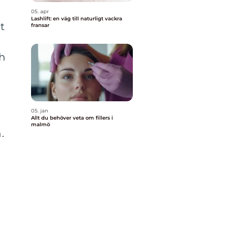
05. apr
Lashlift: en väg till naturligt vackra
t
fransar
ch
05. jan
Allt du behöver veta om fillers i
malmö
.