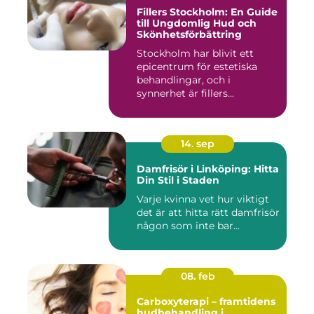
Fillers Stockholm: En Guide
till Ungdomlig Hud och
Skönhetsförbättring
Stockholm har blivit ett
epicentrum för estetiska
behandlingar, och i
synnerhet är fillers...
14. sep
Damfrisör i Linköping: Hitta
Din Stil i Staden
Varje kvinna vet hur viktigt
det är att hitta rätt damfrisör
någon som inte bar...
08. feb
Carboxyterapi – framtidens
hudbehandling i