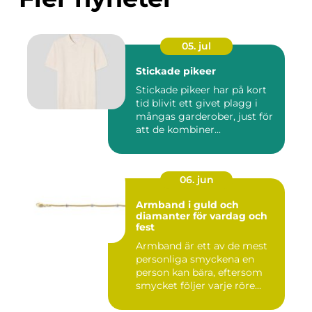
05. jul
Stickade pikeer
Stickade pikeer har på kort
tid blivit ett givet plagg i
mångas garderober, just för
att de kombiner...
06. jun
Armband i guld och
diamanter för vardag och
fest
Armband är ett av de mest
personliga smyckena en
person kan bära, eftersom
smycket följer varje röre...