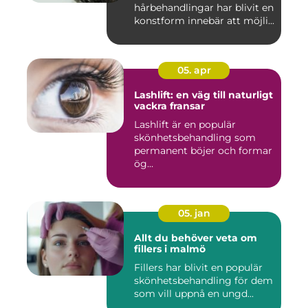
hårbehandlingar har blivit en
konstform innebär att möjli...
05. apr
Lashlift: en väg till naturligt
vackra fransar
Lashlift är en populär
skönhetsbehandling som
permanent böjer och formar
ög...
05. jan
Allt du behöver veta om
fillers i malmö
Fillers har blivit en populär
skönhetsbehandling för dem
som vill uppnå en ungd...