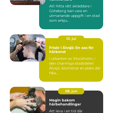
Att hitta rätt skräddare i
Göteborg kan vara en
utmanande uppgift i en stad
som erbju...
01. jul
Frisör i Älvsjö: En oas för
hårkonst
I utkanten av Stockholm, i
den charmiga stadsdelen
Älvsjö, blomstrar en plats där
h&a...
08. jun
Magin bakom
hårbehandlingar
Att leva i en tid där