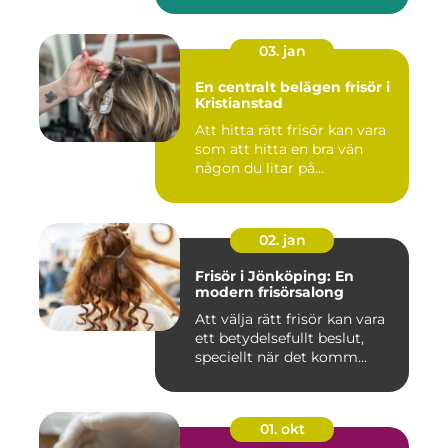
03. jan
En centralt belägen frisör i
Kristianstad
Att hitta rätt frisör kan vara
som att hitta en bra vän
någon du litar på...
02. jan
Frisör i Jönköping: En
modern frisörsalong
Att välja rätt frisör kan vara
ett betydelsefullt beslut,
speciellt när det komm...
01. okt