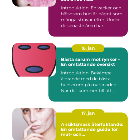
Introduktion: En vacker och
hälsosam hud är något som
många strävar efter. Under
de senaste åren har...
18. jan
Bästa serum mot rynkor -
En omfattande översikt
Introduktion: Bekämpa
åldrande med de bästa
hudserum på marknaden
När det kommer till att
bekämpa r...
17. jan
Ansiktsmask återfuktande:
En omfattande guide för
mat- och
dryckesentusiaster