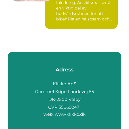
Inledning: Ansiktsmasker är
en viktig del av
hudvårdsrutinen för att
bibehålla en hälsosam och
ungdo...
Adress
web:
www.klikko.dk