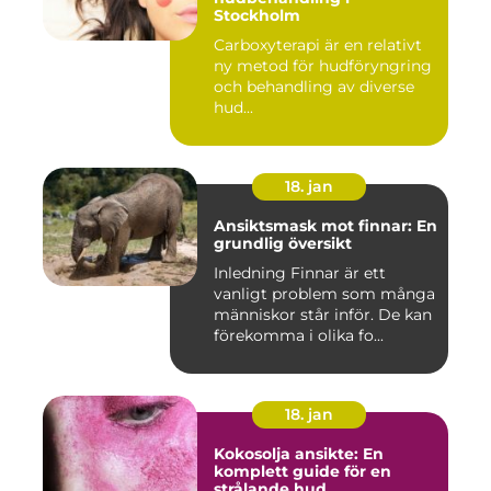
Stockholm
Carboxyterapi är en relativt
ny metod för hudföryngring
och behandling av diverse
hud...
18. jan
Ansiktsmask mot finnar: En
grundlig översikt
Inledning Finnar är ett
vanligt problem som många
människor står inför. De kan
förekomma i olika fo...
18. jan
Kokosolja ansikte: En
komplett guide för en
strålande hud