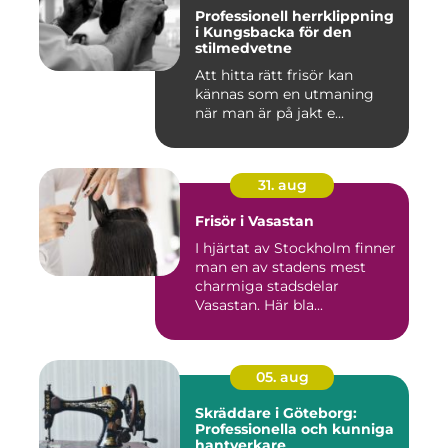
Professionell herrklippning
i Kungsbacka för den
stilmedvetne
Att hitta rätt frisör kan
kännas som en utmaning
när man är på jakt e...
31. aug
Frisör i Vasastan
I hjärtat av Stockholm finner
man en av stadens mest
charmiga stadsdelar
Vasastan. Här bla...
05. aug
Skräddare i Göteborg:
Professionella och kunniga
hantverkare