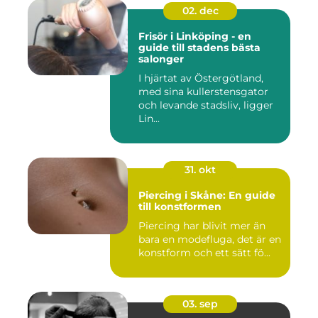
02. dec
Frisör i Linköping - en
guide till stadens bästa
salonger
I hjärtat av Östergötland,
med sina kullerstensgator
och levande stadsliv, ligger
Lin...
31. okt
Piercing i Skåne: En guide
till konstformen
Piercing har blivit mer än
bara en modefluga, det är en
konstform och ett sätt fö...
03. sep