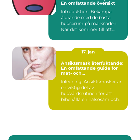
En omfattande översikt
Introduktion: Bekämpa
åldrande med de bästa
hudserum på marknaden
När det kommer till att
bekämpa r...
17. jan
Ansiktsmask återfuktande:
En omfattande guide för
mat- och
dryckesentusiaster
Inledning: Ansiktsmasker är
en viktig del av
hudvårdsrutinen för att
bibehålla en hälsosam och
ungdo...