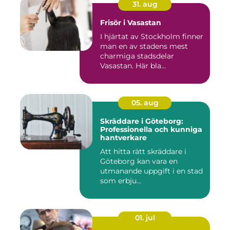
31. aug
Frisör i Vasastan
I hjärtat av Stockholm finner
man en av stadens mest
charmiga stadsdelar
Vasastan. Här bla...
05. aug
Skräddare i Göteborg:
Professionella och kunniga
hantverkare
Att hitta rätt skräddare i
Göteborg kan vara en
utmanande uppgift i en stad
som erbju...
01. jul