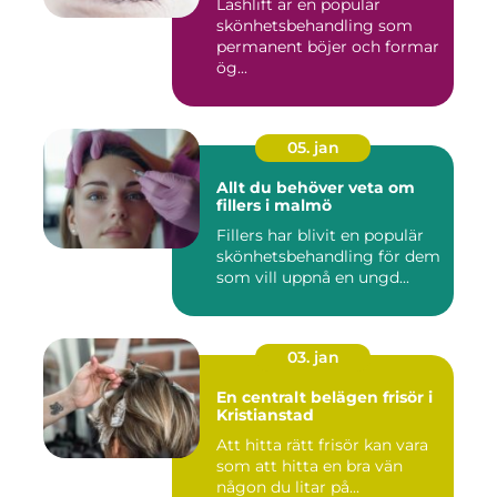
Lashlift är en populär
skönhetsbehandling som
permanent böjer och formar
ög...
05. jan
Allt du behöver veta om
fillers i malmö
Fillers har blivit en populär
skönhetsbehandling för dem
som vill uppnå en ungd...
03. jan
En centralt belägen frisör i
Kristianstad
Att hitta rätt frisör kan vara
som att hitta en bra vän
någon du litar på...