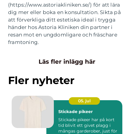
(https://www.astoriakliniken.se/) för att lära
dig mer eller boka en konsultation. Sikta på
att förverkliga ditt estetiska ideal i trygga
händer hos Astoria Kliniken din partner i
resan mot en ungdomligare och fräschare
framtoning.
Läs fler inlägg här
Fler nyheter
05. jul
Stickade pikeer
Stickade pikeer har på kort
tid blivit ett givet plagg i
mångas garderober, just för