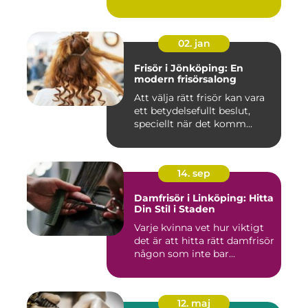
02. jan
Frisör i Jönköping: En
modern frisörsalong
Att välja rätt frisör kan vara
ett betydelsefullt beslut,
speciellt när det komm...
14. sep
Damfrisör i Linköping: Hitta
Din Stil i Staden
Varje kvinna vet hur viktigt
det är att hitta rätt damfrisör
någon som inte bar...
12. maj