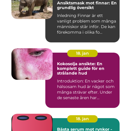
Ansiktsmask mot finnar: En
grundlig översikt
Inledning Finnar är ett
vanligt problem som många
människor står inför. De kan
förekomma i olika fo...
18. jan
Kokosolja ansikte: En
komplett guide för en
strålande hud
Introduktion: En vacker och
hälsosam hud är något som
många strävar efter. Under
de senaste åren har...
18. jan
Bästa serum mot rynkor -