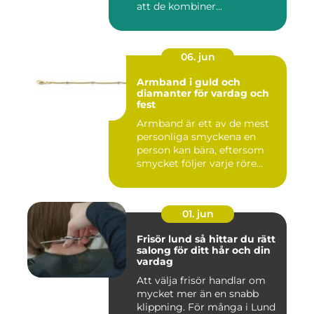
att de kombiner...
06. jun
Armband i guld och
diamanter för vardag och
fest
Armband är ett av de mest
personliga smyckena en
person kan bära, eftersom
smycket följer varje röre...
01. jun
Frisör lund så hittar du rätt
salong för ditt hår och din
vardag
Att välja frisör handlar om
mycket mer än en snabb
klippning. För många i Lund