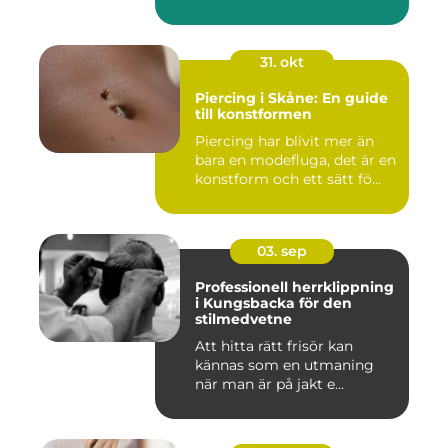
31. okt
Piercing i Skåne: En guide
till konstformen
Piercing har blivit mer än
bara en modefluga, det är en
konstform och ett sätt fö...
03. sep
Professionell herrklippning
i Kungsbacka för den
stilmedvetne
Att hitta rätt frisör kan
kännas som en utmaning
när man är på jakt e...