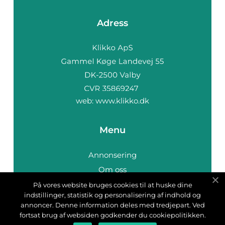
Adress
web:
www.klikko.dk
Menu
Annonsering
Om oss
Cookies
På vores website bruges cookies til at huske dine
indstillinger, statistik og personalisering af indhold og
Kontakta oss
annoncer. Denne information deles med tredjepart. Ved
Sitemap
fortsat brug af websiden godkender du cookiepolitikken.