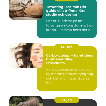
Tatuering i Malmö: Din
guide till att finna rätt
studio och design
Har du funderat på att
föreviga en konstform på din
kropp? I Malmö finns det e...
08. feb
Carboxyterapi – framtidens
hudbehandling i
Stockholm
Carboxyterapi är en relativt
ny metod för hudföryngring
och behandling av diverse
hud...
18. jan