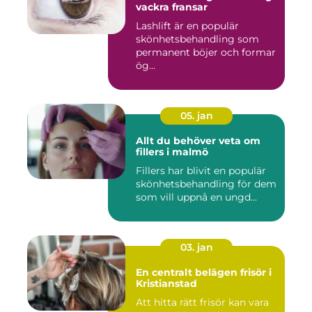
vackra fransar
Lashlift är en populär
skönhetsbehandling som
permanent böjer och formar
ög...
05. jan
Allt du behöver veta om
fillers i malmö
Fillers har blivit en populär
skönhetsbehandling för dem
som vill uppnå en ungd...
03. jan
En centralt belägen frisör i
Kristianstad
Att hitta rätt frisör kan vara