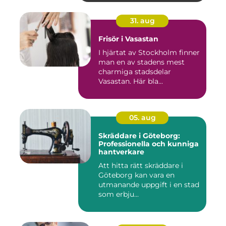
31. aug
Frisör i Vasastan
I hjärtat av Stockholm finner
man en av stadens mest
charmiga stadsdelar
Vasastan. Här bla...
05. aug
Skräddare i Göteborg:
Professionella och kunniga
hantverkare
Att hitta rätt skräddare i
Göteborg kan vara en
utmanande uppgift i en stad
som erbju...