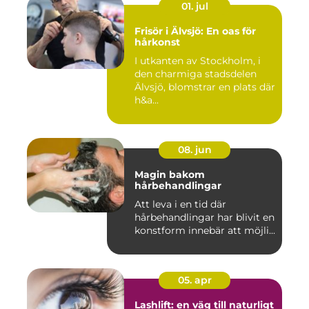
01. jul
Frisör i Älvsjö: En oas för
hårkonst
I utkanten av Stockholm, i
den charmiga stadsdelen
Älvsjö, blomstrar en plats där
h&a...
08. jun
Magin bakom
hårbehandlingar
Att leva i en tid där
hårbehandlingar har blivit en
konstform innebär att möjli...
05. apr
Lashlift: en väg till naturligt