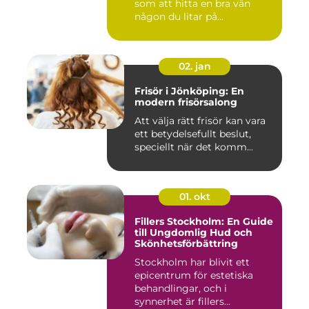
som att hitta en bra vän
någon du litar på...
02. jan
Frisör i Jönköping: En
modern frisörsalong
Att välja rätt frisör kan vara
ett betydelsefullt beslut,
speciellt när det komm...
01. okt
Fillers Stockholm: En Guide
till Ungdomlig Hud och
Skönhetsförbättring
Stockholm har blivit ett
epicentrum för estetiska
behandlingar, och i
synnerhet är fillers...