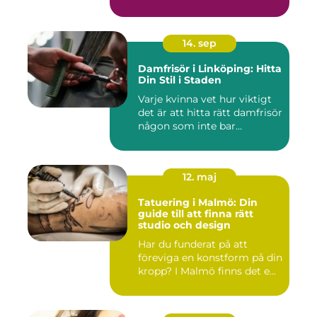
14. sep
Damfrisör i Linköping: Hitta
Din Stil i Staden
Varje kvinna vet hur viktigt
det är att hitta rätt damfrisör
någon som inte bar...
12. maj
Tatuering i Malmö: Din
guide till att finna rätt
studio och design
Har du funderat på att
föreviga en konstform på din
kropp? I Malmö finns det e...