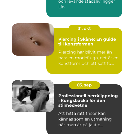
och levande stadsliv, ligger
Lin...
31. okt
Piercing i Skåne: En guide
till konstformen
Piercing har blivit mer än
bara en modefluga, det är en
konstform och ett sätt fö...
03. sep
Professionell herrklippning
i Kungsbacka för den
stilmedvetne
Att hitta rätt frisör kan
kännas som en utmaning
när man är på jakt e...