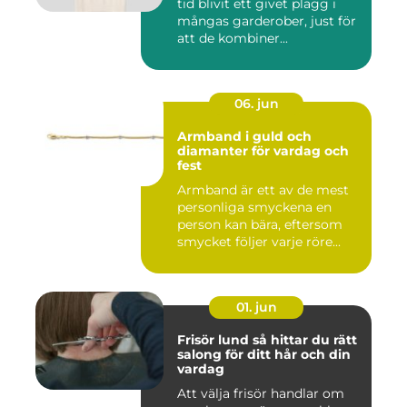
tid blivit ett givet plagg i
mångas garderober, just för
att de kombiner...
06. jun
Armband i guld och
diamanter för vardag och
fest
Armband är ett av de mest
personliga smyckena en
person kan bära, eftersom
smycket följer varje röre...
01. jun
Frisör lund så hittar du rätt
salong för ditt hår och din
vardag
Att välja frisör handlar om