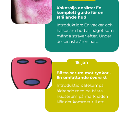
Kokosolja ansikte: En
komplett guide för en
strålande hud
Introduktion: En vacker och
hälsosam hud är något som
många strävar efter. Under
de senaste åren har...
18. jan
Bästa serum mot rynkor -
En omfattande översikt
Introduktion: Bekämpa
åldrande med de bästa
hudserum på marknaden
När det kommer till att
bekämpa r...