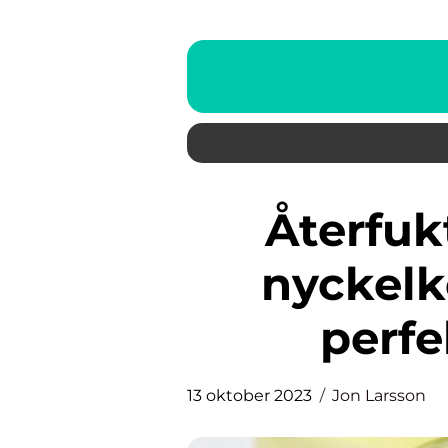
Återfuktande primer: En
nyckelk
perf
13 oktober 2023
Jon Larsson