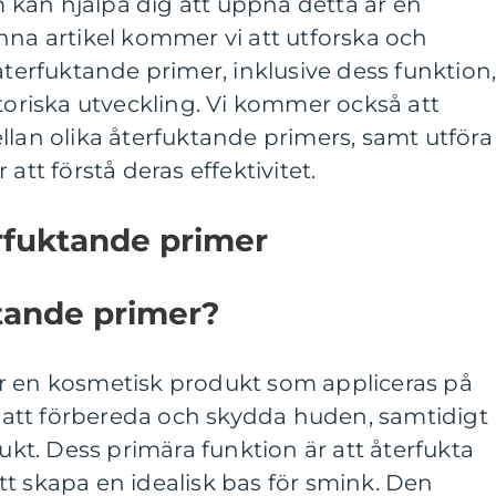
kan hjälpa dig att uppnå detta är en
nna artikel kommer vi att utforska och
återfuktande primer, inklusive dess funktion
storiska utveckling. Vi kommer också att
llan olika återfuktande primers, samt utföra
att förstå deras effektivitet.
rfuktande primer
tande primer?
r en kosmetisk produkt som appliceras på
att förbereda och skydda huden, samtidigt
fukt. Dess primära funktion är att återfukta
t skapa en idealisk bas för smink. Den