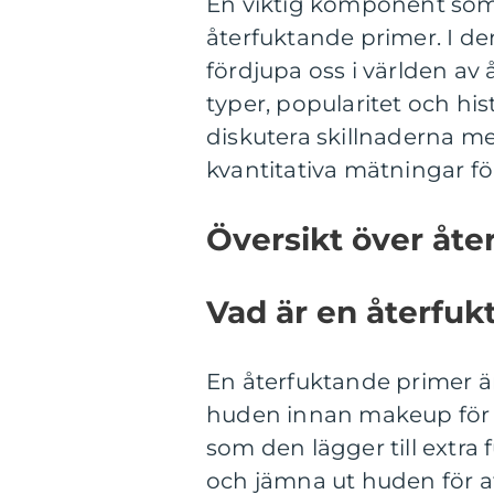
En viktig komponent som 
återfuktande primer. I de
fördjupa oss i världen av 
typer, popularitet och hi
diskutera skillnaderna me
kvantitativa mätningar för 
Översikt över åte
Vad är en återfuk
En återfuktande primer ä
huden innan makeup för 
som den lägger till extra 
och jämna ut huden för at