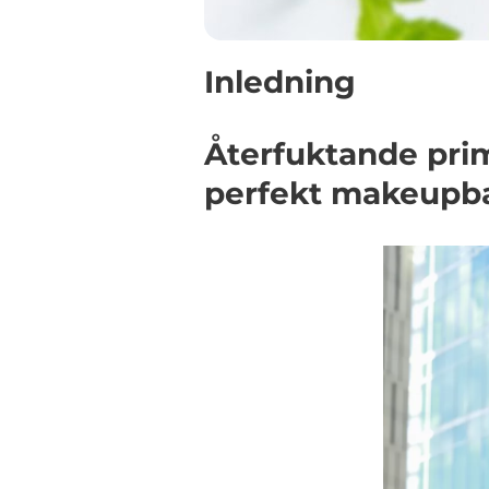
Inledning
Återfuktande pri
perfekt makeupb