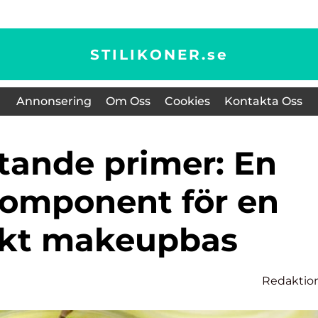
STILIKONER.
se
Annonsering
Om Oss
Cookies
Kontakta Oss
omponent för en
ekt makeupbas
Redaktio