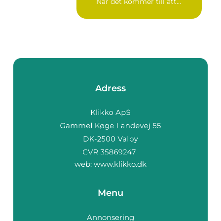
När det kommer till att
bekämpa r...
Adress
web:
www.klikko.dk
Menu
Annonsering