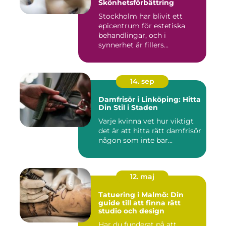
Skönhetsförbättring
Stockholm har blivit ett
epicentrum för estetiska
behandlingar, och i
synnerhet är fillers...
14. sep
Damfrisör i Linköping: Hitta
Din Stil i Staden
Varje kvinna vet hur viktigt
det är att hitta rätt damfrisör
någon som inte bar...
12. maj
Tatuering i Malmö: Din
guide till att finna rätt
studio och design
Har du funderat på att