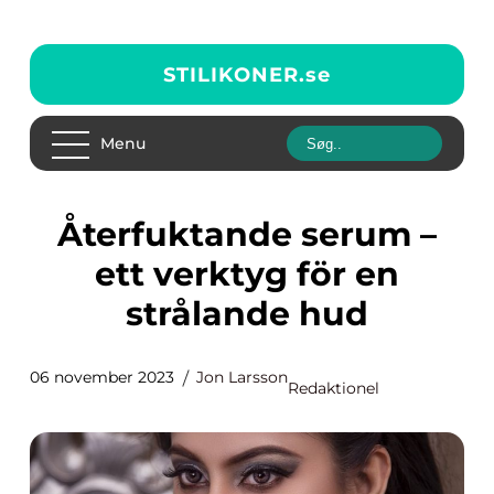
STILIKONER.
se
Menu
Återfuktande serum –
ett verktyg för en
strålande hud
06 november 2023
Jon Larsson
Redaktionel