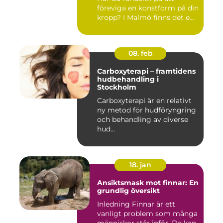
föreviga en konstform på din
kropp? I Malmö finns det e...
08. feb
Carboxyterapi – framtidens
hudbehandling i
Stockholm
Carboxyterapi är en relativt
ny metod för hudföryngring
och behandling av diverse
hud...
18. jan
Ansiktsmask mot finnar: En
grundlig översikt
Inledning Finnar är ett
vanligt problem som många
människor står inför. De kan