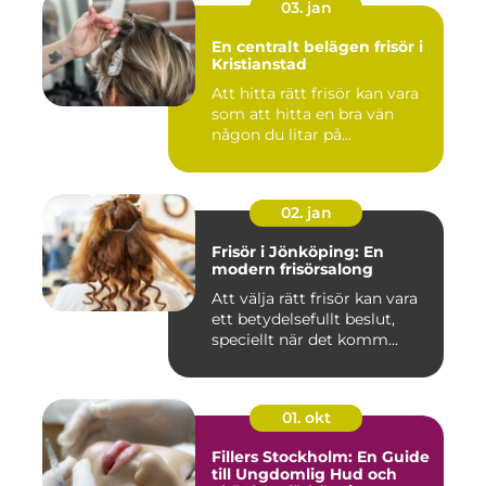
03. jan
En centralt belägen frisör i
Kristianstad
Att hitta rätt frisör kan vara
som att hitta en bra vän
någon du litar på...
02. jan
Frisör i Jönköping: En
modern frisörsalong
Att välja rätt frisör kan vara
ett betydelsefullt beslut,
speciellt när det komm...
01. okt
Fillers Stockholm: En Guide
till Ungdomlig Hud och