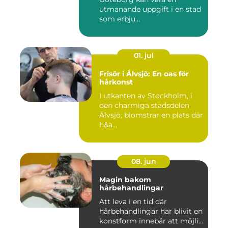
utmanande uppgift i en stad
som erbju...
01. jul
Frisör i Älvsjö: En oas för
hårkonst
I utkanten av Stockholm, i
den charmiga stadsdelen
Älvsjö, blomstrar en plats där
h&a...
08. jun
Magin bakom
hårbehandlingar
Att leva i en tid där
hårbehandlingar har blivit en
konstform innebär att möjli...