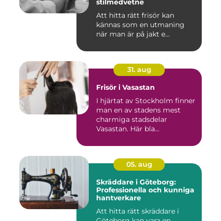
stilmedvetne
Att hitta rätt frisör kan
kännas som en utmaning
när man är på jakt e...
31. aug
Frisör i Vasastan
I hjärtat av Stockholm finner
man en av stadens mest
charmiga stadsdelar
Vasastan. Här bla...
05. aug
Skräddare i Göteborg:
Professionella och kunniga
hantverkare
Att hitta rätt skräddare i
Göteborg kan vara en