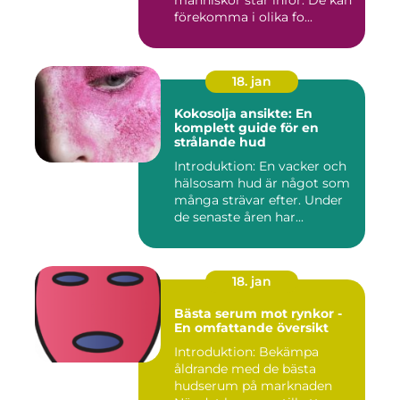
förekomma i olika fo...
18. jan
Kokosolja ansikte: En
komplett guide för en
strålande hud
Introduktion: En vacker och
hälsosam hud är något som
många strävar efter. Under
de senaste åren har...
18. jan
Bästa serum mot rynkor -
En omfattande översikt
Introduktion: Bekämpa
åldrande med de bästa
hudserum på marknaden