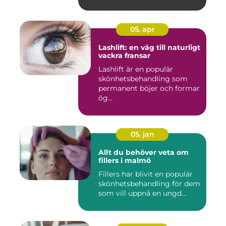
05. apr
Lashlift: en väg till naturligt
vackra fransar
Lashlift är en populär
skönhetsbehandling som
permanent böjer och formar
ög...
05. jan
Allt du behöver veta om
fillers i malmö
Fillers har blivit en populär
skönhetsbehandling för dem
som vill uppnå en ungd...