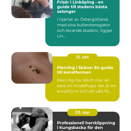
Frisör i Linköping - en
guide till stadens bästa
salonger
I hjärtat av Östergötland,
med sina kullerstensgator
och levande stadsliv, ligger
Lin...
31. okt
Piercing i Skåne: En guide
till konstformen
Piercing har blivit mer än
bara en modefluga, det är en
konstform och ett sätt fö...
03. sep
Professionell herrklippning
i Kungsbacka för den