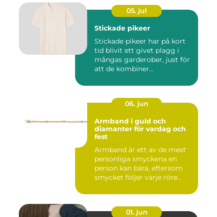
05. jul
Stickade pikeer
Stickade pikeer har på kort
tid blivit ett givet plagg i
mångas garderober, just för
att de kombiner...
06. jun
Armband i guld och
diamanter för vardag och
fest
Armband är ett av de mest
personliga smyckena en
person kan bära, eftersom
smycket följer varje röre...
01. jun