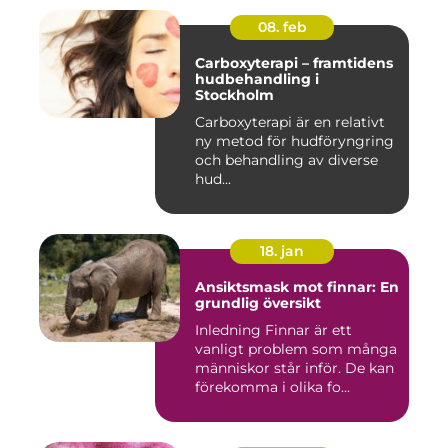
08. feb
Carboxyterapi – framtidens
hudbehandling i
Stockholm
Carboxyterapi är en relativt
ny metod för hudföryngring
och behandling av diverse
hud...
18. jan
Ansiktsmask mot finnar: En
grundlig översikt
Inledning Finnar är ett
vanligt problem som många
människor står inför. De kan
förekomma i olika fo...