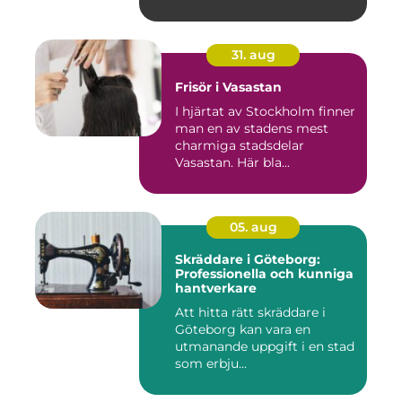
31. aug
Frisör i Vasastan
I hjärtat av Stockholm finner
man en av stadens mest
charmiga stadsdelar
Vasastan. Här bla...
05. aug
Skräddare i Göteborg:
Professionella och kunniga
hantverkare
Att hitta rätt skräddare i
Göteborg kan vara en
utmanande uppgift i en stad
som erbju...