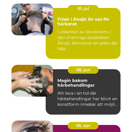
01. jul
Frisör i Älvsjö: En oas för
hårkonst
I utkanten av Stockholm, i
den charmiga stadsdelen
Älvsjö, blomstrar en plats där
h&a...
08. jun
Magin bakom
hårbehandlingar
Att leva i en tid där
hårbehandlingar har blivit en
konstform innebär att möjli...
05. apr