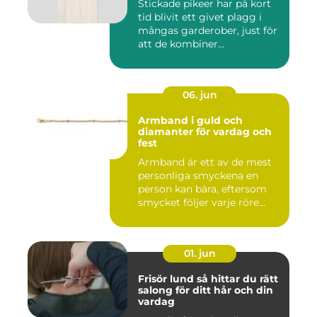
Stickade pikeer har på kort
tid blivit ett givet plagg i
mångas garderober, just för
att de kombiner...
06. jun
Armband i guld och
diamanter för vardag och
fest
Armband är ett av de mest
personliga smyckena en
person kan bära, eftersom
smycket följer varje röre...
01. jun
Frisör lund så hittar du rätt
salong för ditt hår och din
vardag