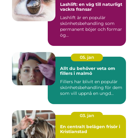
Lashlift: en väg till naturligt
vackra fransar
Lashlift är en populär
skönhetsbehandling som
permanent böjer och formar
ög...
05. jan
Allt du behöver veta om
fillers i malmö
Fillers har blivit en populär
skönhetsbehandling för dem
som vill uppnå en ungd...
03. jan
En centralt belägen frisör i
Kristianstad