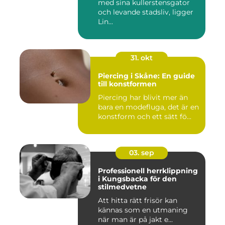
med sina kullerstensgator
och levande stadsliv, ligger
Lin...
31. okt
Piercing i Skåne: En guide
till konstformen
Piercing har blivit mer än
bara en modefluga, det är en
konstform och ett sätt fö...
03. sep
Professionell herrklippning
i Kungsbacka för den
stilmedvetne
Att hitta rätt frisör kan
kännas som en utmaning
när man är på jakt e...