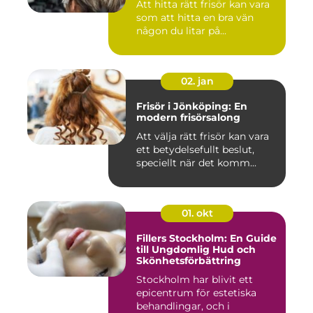
Att hitta rätt frisör kan vara
som att hitta en bra vän
någon du litar på...
02. jan
Frisör i Jönköping: En
modern frisörsalong
Att välja rätt frisör kan vara
ett betydelsefullt beslut,
speciellt när det komm...
01. okt
Fillers Stockholm: En Guide
till Ungdomlig Hud och
Skönhetsförbättring
Stockholm har blivit ett
epicentrum för estetiska
behandlingar, och i