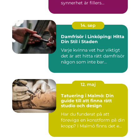
synnerhet är fillers...
14. sep
Damfrisör i Linköping: Hitta
Din Stil i Staden
Varje kvinna vet hur viktigt
det är att hitta rätt damfrisör
någon som inte bar...
12. maj
Tatuering i Malmö: Din
guide till att finna rätt
studio och design
Har du funderat på att
föreviga en konstform på din
kropp? I Malmö finns det e...