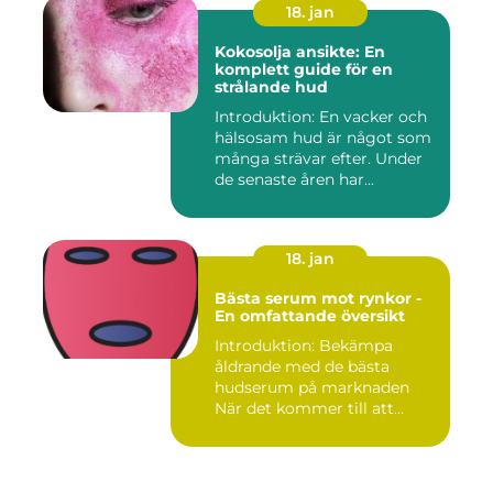
18. jan
Kokosolja ansikte: En
komplett guide för en
strålande hud
Introduktion: En vacker och
hälsosam hud är något som
många strävar efter. Under
de senaste åren har...
18. jan
Bästa serum mot rynkor -
En omfattande översikt
Introduktion: Bekämpa
åldrande med de bästa
hudserum på marknaden
När det kommer till att
bekämpa r...