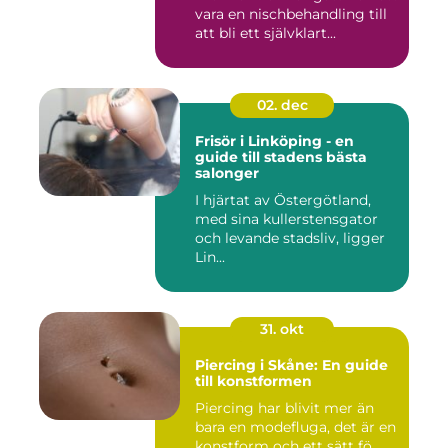
vara en nischbehandling till
att bli ett självklart...
02. dec
Frisör i Linköping - en
guide till stadens bästa
salonger
I hjärtat av Östergötland,
med sina kullerstensgator
och levande stadsliv, ligger
Lin...
31. okt
Piercing i Skåne: En guide
till konstformen
Piercing har blivit mer än
bara en modefluga, det är en
konstform och ett sätt fö...