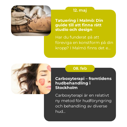
12. maj
Tatuering i Malmö: Din
guide till att finna rätt
studio och design
Har du funderat på att
föreviga en konstform på din
kropp? I Malmö finns det e...
08. feb
Carboxyterapi – framtidens
hudbehandling i
Stockholm
Carboxyterapi är en relativt
ny metod för hudföryngring
och behandling av diverse
hud...