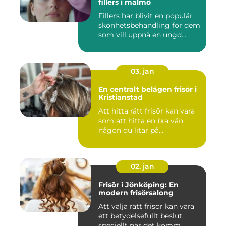
fillers i malmö
Fillers har blivit en populär
skönhetsbehandling för dem
som vill uppnå en ungd...
03. jan
En centralt belägen frisör i
Kristianstad
Att hitta rätt frisör kan vara
som att hitta en bra vän
någon du litar på...
02. jan
Frisör i Jönköping: En
modern frisörsalong
Att välja rätt frisör kan vara
ett betydelsefullt beslut,
speciellt när det komm...