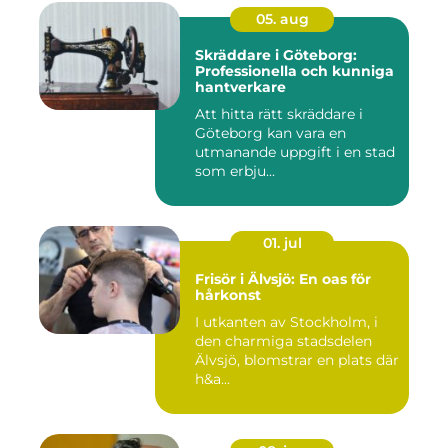
05. aug
Skräddare i Göteborg:
Professionella och kunniga
hantverkare
Att hitta rätt skräddare i
Göteborg kan vara en
utmanande uppgift i en stad
som erbju...
01. jul
Frisör i Älvsjö: En oas för
hårkonst
I utkanten av Stockholm, i
den charmiga stadsdelen
Älvsjö, blomstrar en plats där
h&a...