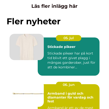
Läs fler inlägg här
Fler nyheter
05. jul
Stickade pikeer
Stickade pikeer har på kort
tid blivit ett givet plagg i
mångas garderober, just för
att de kombiner...
06. jun
Armband i guld och
diamanter för vardag och
fest
Armband är ett av de mest