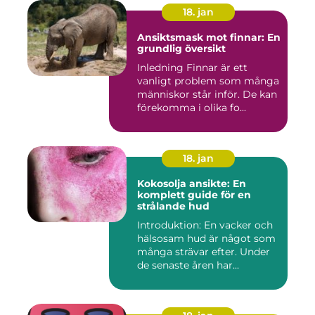
18. jan
Ansiktsmask mot finnar: En
grundlig översikt
Inledning Finnar är ett
vanligt problem som många
människor står inför. De kan
förekomma i olika fo...
18. jan
Kokosolja ansikte: En
komplett guide för en
strålande hud
Introduktion: En vacker och
hälsosam hud är något som
många strävar efter. Under
de senaste åren har...