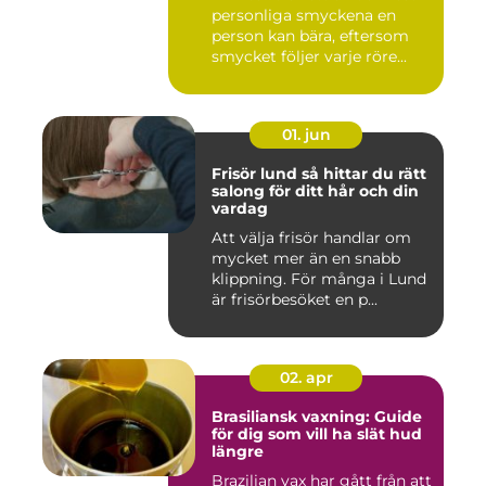
personliga smyckena en
person kan bära, eftersom
smycket följer varje röre...
01. jun
Frisör lund så hittar du rätt
salong för ditt hår och din
vardag
Att välja frisör handlar om
mycket mer än en snabb
klippning. För många i Lund
är frisörbesöket en p...
02. apr
Brasiliansk vaxning: Guide
för dig som vill ha slät hud
längre
Brazilian vax har gått från att