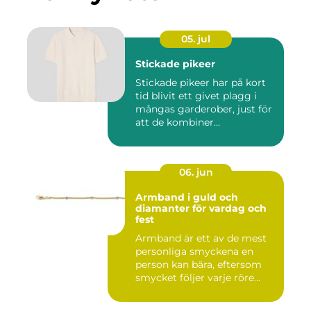
05. jul
Stickade pikeer
Stickade pikeer har på kort
tid blivit ett givet plagg i
mångas garderober, just för
att de kombiner...
06. jun
Armband i guld och
diamanter för vardag och
fest
Armband är ett av de mest
personliga smyckena en
person kan bära, eftersom
smycket följer varje röre...