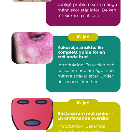
vanligt problem som många
människor står inför. De kan
förekomma i olika fo...
18. jan
Kokosolja ansikte: En
komplett guide för en
strålande hud
Introduktion: En vacker och
hälsosam hud är något som
många strävar efter. Under
de senaste åren har...
18. jan
Bästa serum mot rynkor -
En omfattande översikt
Introduktion: Bekämpa
åldrande med de bästa