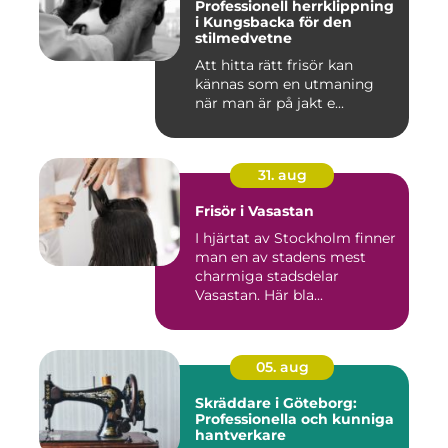
Professionell herrklippning
i Kungsbacka för den
stilmedvetne
Att hitta rätt frisör kan
kännas som en utmaning
när man är på jakt e...
31. aug
Frisör i Vasastan
I hjärtat av Stockholm finner
man en av stadens mest
charmiga stadsdelar
Vasastan. Här bla...
05. aug
Skräddare i Göteborg:
Professionella och kunniga
hantverkare