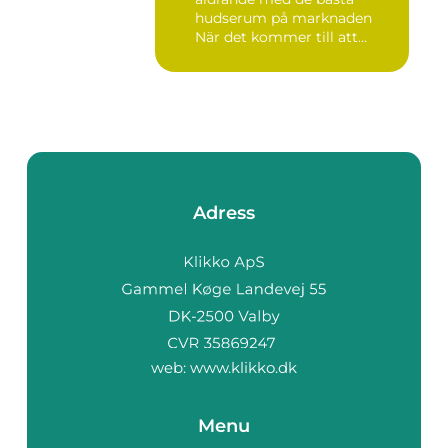
hudserum på marknaden
När det kommer till att
bekämpa r...
Adress
web:
www.klikko.dk
Menu