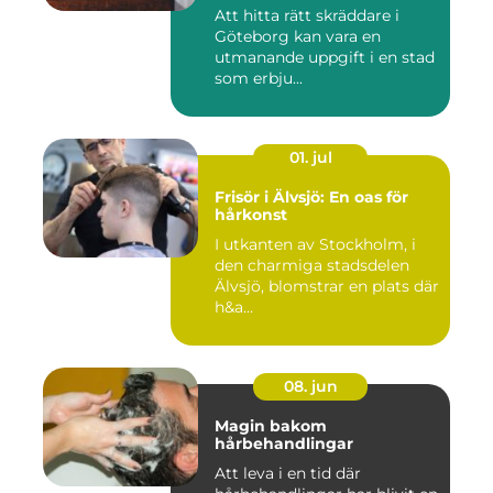
Att hitta rätt skräddare i
Göteborg kan vara en
utmanande uppgift i en stad
som erbju...
01. jul
Frisör i Älvsjö: En oas för
hårkonst
I utkanten av Stockholm, i
den charmiga stadsdelen
Älvsjö, blomstrar en plats där
h&a...
08. jun
Magin bakom
hårbehandlingar
Att leva i en tid där