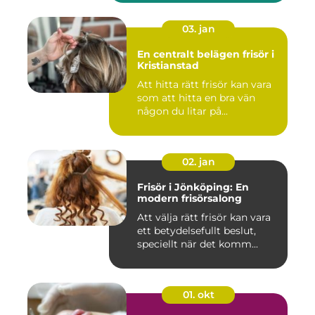
03. jan
En centralt belägen frisör i
Kristianstad
Att hitta rätt frisör kan vara
som att hitta en bra vän
någon du litar på...
02. jan
Frisör i Jönköping: En
modern frisörsalong
Att välja rätt frisör kan vara
ett betydelsefullt beslut,
speciellt när det komm...
01. okt