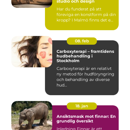
studio och design
Har du funderat på att
föreviga en konstform på din
kropp? I Malmö finns det e...
08. feb
Carboxyterapi – framtidens
hudbehandling i
Stockholm
Carboxyterapi är en relativt
ny metod för hudföryngring
och behandling av diverse
hud...
18. jan
Ansiktsmask mot finnar: En
grundlig översikt
Inledning Finnar är ett