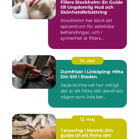
Fillers Stockholm: En Guide
till Ungdomlig Hud och
Skönhetsförbättring
Stockholm har blivit ett
epicentrum för estetiska
behandlingar, och i
synnerhet är fillers...
14. sep
Damfrisör i Linköping: Hitta
Din Stil i Staden
Varje kvinna vet hur viktigt
det är att hitta rätt damfrisör
någon som inte bar...
12. maj
Tatuering i Malmö: Din
guide till att finna rätt