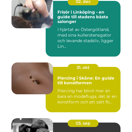
02. dec
Frisör i Linköping - en
guide till stadens bästa
salonger
I hjärtat av Östergötland,
med sina kullerstensgator
och levande stadsliv, ligger
Lin...
31. okt
Piercing i Skåne: En guide
till konstformen
Piercing har blivit mer än
bara en modefluga, det är en
konstform och ett sätt fö...
03. sep