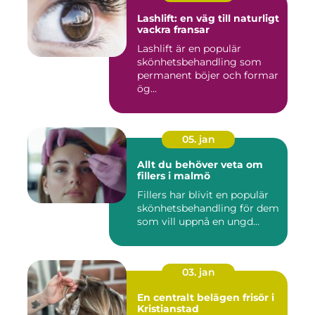
Lashlift: en väg till naturligt
vackra fransar
Lashlift är en populär
skönhetsbehandling som
permanent böjer och formar
ög...
05. jan
Allt du behöver veta om
fillers i malmö
Fillers har blivit en populär
skönhetsbehandling för dem
som vill uppnå en ungd...
03. jan
En centralt belägen frisör i
Kristianstad