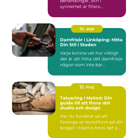
behandlingar, och i
synnerhet är fillers...
14. sep
Damfrisör i Linköping: Hitta
Din Stil i Staden
Varje kvinna vet hur viktigt
det är att hitta rätt damfrisör
någon som inte bar...
12. maj
Tatuering i Malmö: Din
guide till att finna rätt
studio och design
Har du funderat på att
föreviga en konstform på din
kropp? I Malmö finns det e...