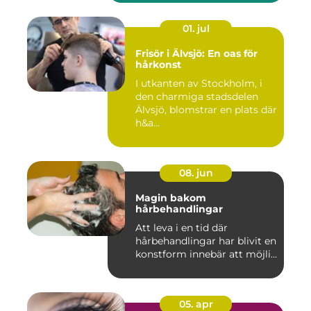
01. jul
Frisör i Älvsjö: En oas för
hårkonst
I utkanten av Stockholm, i
den charmiga stadsdelen
Älvsjö, blomstrar en plats där
h&a...
08. jun
Magin bakom
hårbehandlingar
Att leva i en tid där
hårbehandlingar har blivit en
konstform innebär att möjli...
05. apr