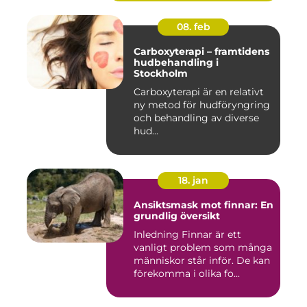
08. feb
Carboxyterapi – framtidens
hudbehandling i
Stockholm
Carboxyterapi är en relativt
ny metod för hudföryngring
och behandling av diverse
hud...
18. jan
Ansiktsmask mot finnar: En
grundlig översikt
Inledning Finnar är ett
vanligt problem som många
människor står inför. De kan
förekomma i olika fo...