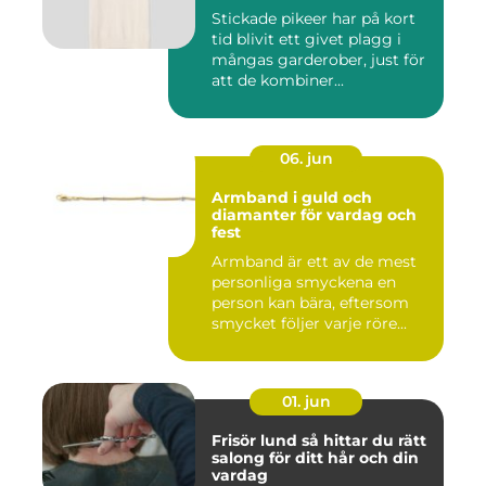
Stickade pikeer har på kort
tid blivit ett givet plagg i
mångas garderober, just för
att de kombiner...
06. jun
Armband i guld och
diamanter för vardag och
fest
Armband är ett av de mest
personliga smyckena en
person kan bära, eftersom
smycket följer varje röre...
01. jun
Frisör lund så hittar du rätt
salong för ditt hår och din
vardag