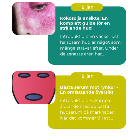
18. jan
Kokosolja ansikte: En
komplett guide för en
strålande hud
Introduktion: En vacker och
hälsosam hud är något som
många strävar efter. Under
de senaste åren har...
18. jan
Bästa serum mot rynkor -
En omfattande översikt
Introduktion: Bekämpa
åldrande med de bästa
hudserum på marknaden
När det kommer till att
bekämpa r...