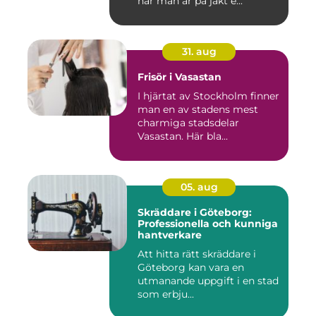
när man är på jakt e...
31. aug
Frisör i Vasastan
I hjärtat av Stockholm finner
man en av stadens mest
charmiga stadsdelar
Vasastan. Här bla...
05. aug
Skräddare i Göteborg:
Professionella och kunniga
hantverkare
Att hitta rätt skräddare i
Göteborg kan vara en
utmanande uppgift i en stad
som erbju...