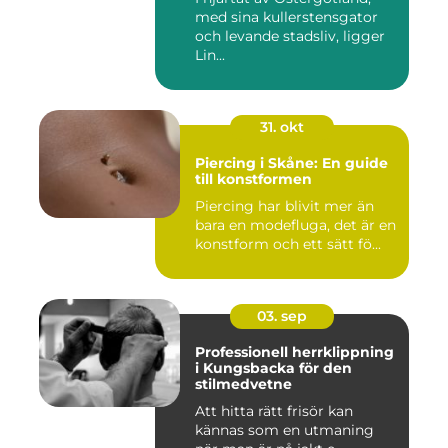
med sina kullerstensgator
och levande stadsliv, ligger
Lin...
31. okt
Piercing i Skåne: En guide
till konstformen
Piercing har blivit mer än
bara en modefluga, det är en
konstform och ett sätt fö...
03. sep
Professionell herrklippning
i Kungsbacka för den
stilmedvetne
Att hitta rätt frisör kan
kännas som en utmaning