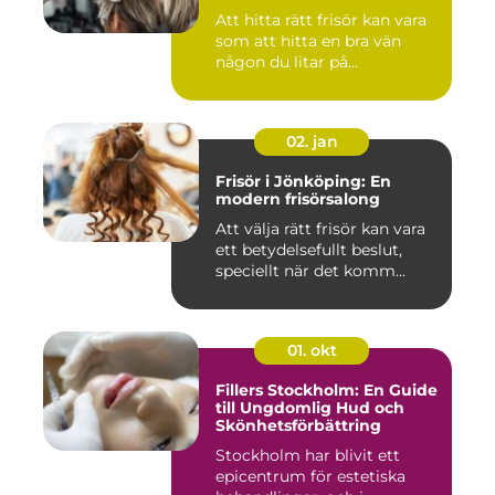
Att hitta rätt frisör kan vara
som att hitta en bra vän
någon du litar på...
02. jan
Frisör i Jönköping: En
modern frisörsalong
Att välja rätt frisör kan vara
ett betydelsefullt beslut,
speciellt när det komm...
01. okt
Fillers Stockholm: En Guide
till Ungdomlig Hud och
Skönhetsförbättring
Stockholm har blivit ett
epicentrum för estetiska