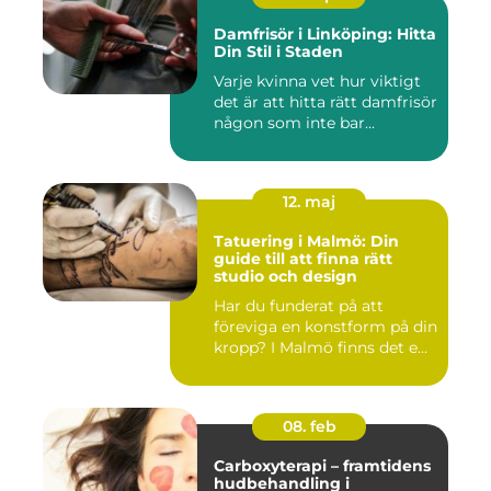
Damfrisör i Linköping: Hitta
Din Stil i Staden
Varje kvinna vet hur viktigt
det är att hitta rätt damfrisör
någon som inte bar...
12. maj
Tatuering i Malmö: Din
guide till att finna rätt
studio och design
Har du funderat på att
föreviga en konstform på din
kropp? I Malmö finns det e...
08. feb
Carboxyterapi – framtidens
hudbehandling i