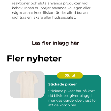
reaktioner och sluta använda produkten vid
behov. Innan du börjar använda kollagen eller
något annat kosttillskott är det alltid bra att
rådfråga en läkare eller hudspecialist.
Läs fler inlägg här
Fler nyheter
05. jul
Stickade pikeer
Stickade pikeer har på kort
tid blivit ett givet plagg i
mångas garderober, just för
att de kombiner...