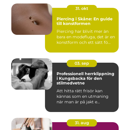
31. okt
Piercing i Skåne: En guide
till konstformen
Piercing har blivit mer än
bara en modefluga, det är en
konstform och ett sätt fö...
03. sep
Professionell herrklippning
i Kungsbacka för den
stilmedvetne
Att hitta rätt frisör kan
kännas som en utmaning
när man är på jakt e...
31. aug