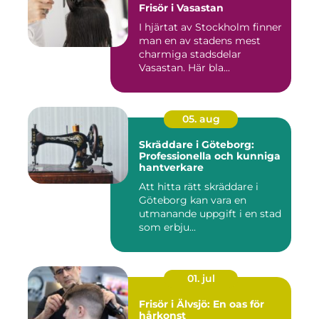
Frisör i Vasastan
I hjärtat av Stockholm finner
man en av stadens mest
charmiga stadsdelar
Vasastan. Här bla...
05. aug
Skräddare i Göteborg:
Professionella och kunniga
hantverkare
Att hitta rätt skräddare i
Göteborg kan vara en
utmanande uppgift i en stad
som erbju...
01. jul
Frisör i Älvsjö: En oas för
hårkonst