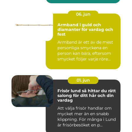
06. jun
Armband i guld och
diamanter för vardag och
fest
Armband är ett av de mest
personliga smyckena en
person kan bära, eftersom
smycket följer varje röre...
01. jun
Frisör lund så hittar du rätt
salong för ditt hår och din
vardag
Att välja frisör handlar om
mycket mer än en snabb
klippning. För många i Lund
är frisörbesöket en p...