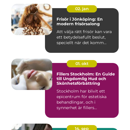
02. jan
Frisör i Jönköping: En
modern frisörsalong
Att välja rätt frisör kan vara
ett betydelsefullt beslut,
speciellt när det komm...
01. okt
Fillers Stockholm: En Guide
till Ungdomlig Hud och
Skönhetsförbättring
Stockholm har blivit ett
epicentrum för estetiska
behandlingar, och i
synnerhet är fillers...
14. sep