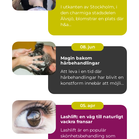
I utkanten av Stockholm, i
den charmiga stadsdelen
Älvsjö, blomstrar en plats där
h&a...
08. jun
Magin bakom
hårbehandlingar
Att leva i en tid där
hårbehandlingar har blivit en
konstform innebär att möjli...
05. apr
Lashlift: en väg till naturligt
vackra fransar
Lashlift är en populär
skönhetsbehandling som