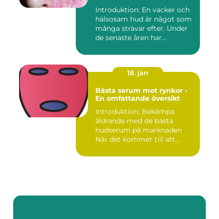
Introduktion: En vacker och
hälsosam hud är något som
många strävar efter. Under
de senaste åren har...
18. jan
Bästa serum mot rynkor -
En omfattande översikt
Introduktion: Bekämpa
åldrande med de bästa
hudserum på marknaden
När det kommer till att
bekämpa r...