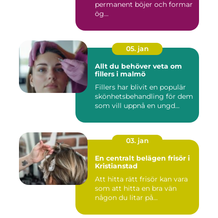
permanent böjer och formar
ög...
05. jan
Allt du behöver veta om
fillers i malmö
Fillers har blivit en populär
skönhetsbehandling för dem
som vill uppnå en ungd...
03. jan
En centralt belägen frisör i
Kristianstad
Att hitta rätt frisör kan vara
som att hitta en bra vän
någon du litar på...