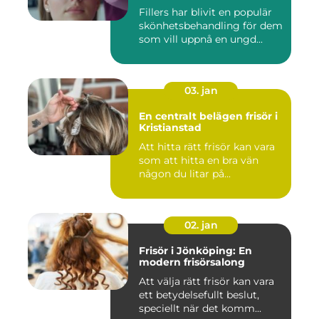
Fillers har blivit en populär
skönhetsbehandling för dem
som vill uppnå en ungd...
03. jan
En centralt belägen frisör i
Kristianstad
Att hitta rätt frisör kan vara
som att hitta en bra vän
någon du litar på...
02. jan
Frisör i Jönköping: En
modern frisörsalong
Att välja rätt frisör kan vara
ett betydelsefullt beslut,
speciellt när det komm...