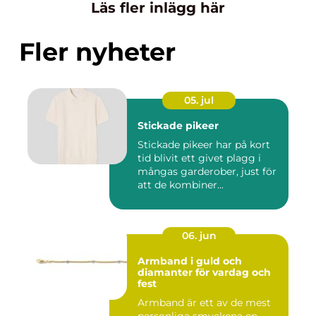
Läs fler inlägg här
Fler nyheter
05. jul
Stickade pikeer
Stickade pikeer har på kort
tid blivit ett givet plagg i
mångas garderober, just för
att de kombiner...
06. jun
Armband i guld och
diamanter för vardag och
fest
Armband är ett av de mest
personliga smyckena en