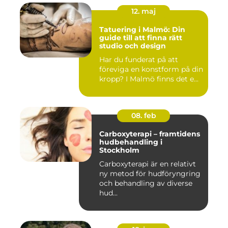
12. maj
Tatuering i Malmö: Din
guide till att finna rätt
studio och design
Har du funderat på att
föreviga en konstform på din
kropp? I Malmö finns det e...
08. feb
Carboxyterapi – framtidens
hudbehandling i
Stockholm
Carboxyterapi är en relativt
ny metod för hudföryngring
och behandling av diverse
hud...