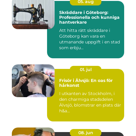
05. aug
Skräddare i Göteborg:
Professionella och kunniga
hantverkare
Att hitta rätt skräddare i
Göteborg kan vara en
utmanande uppgift i en stad
som erbju...
01. jul
Frisör i Älvsjö: En oas för
hårkonst
I utkanten av Stockholm, i
den charmiga stadsdelen
Älvsjö, blomstrar en plats där
h&a...
08. jun