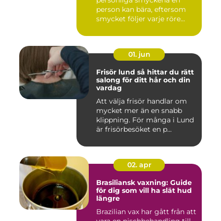
person kan bära, eftersom
smycket följer varje röre...
01. jun
Frisör lund så hittar du rätt
salong för ditt hår och din
vardag
Att välja frisör handlar om
mycket mer än en snabb
klippning. För många i Lund
är frisörbesöket en p...
02. apr
Brasiliansk vaxning: Guide
för dig som vill ha slät hud
längre
Brazilian vax har gått från att
vara en nischbehandling till