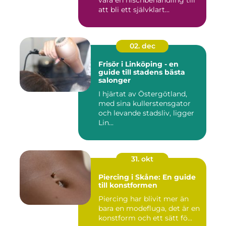
att bli ett självklart...
02. dec
Frisör i Linköping - en
guide till stadens bästa
salonger
I hjärtat av Östergötland,
med sina kullerstensgator
och levande stadsliv, ligger
Lin...
31. okt
Piercing i Skåne: En guide
till konstformen
Piercing har blivit mer än
bara en modefluga, det är en
konstform och ett sätt fö...