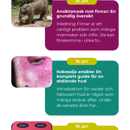
18. jan
Ansiktsmask mot finnar: En
grundlig översikt
Inledning Finnar är ett
vanligt problem som många
människor står inför. De kan
förekomma i olika fo...
18. jan
Kokosolja ansikte: En
komplett guide för en
strålande hud
Introduktion: En vacker och
hälsosam hud är något som
många strävar efter. Under
de senaste åren har...
18. jan