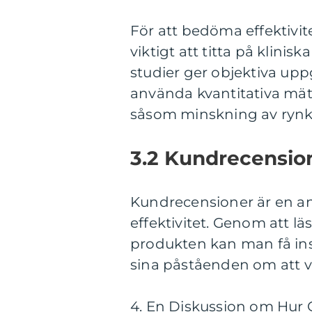
För att bedöma effektivit
viktigt att titta på klini
studier ger objektiva upp
använda kvantitativa mät
såsom minskning av rynko
3.2 Kundrecensio
Kundrecensioner är en an
effektivitet. Genom att l
produkten kan man få insi
sina påståenden om att 
4. En Diskussion om Hur O