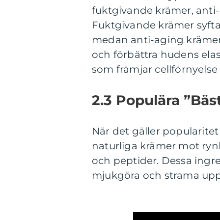
fuktgivande krämer, anti
Fuktgivande krämer syftar
medan anti-aging krämer 
och förbättra hudens elast
som främjar cellförnyelse 
2.3 Populära ”Bä
När det gäller popularitet
naturliga krämer mot ryn
och peptider. Dessa ingred
mjukgöra och strama upp 