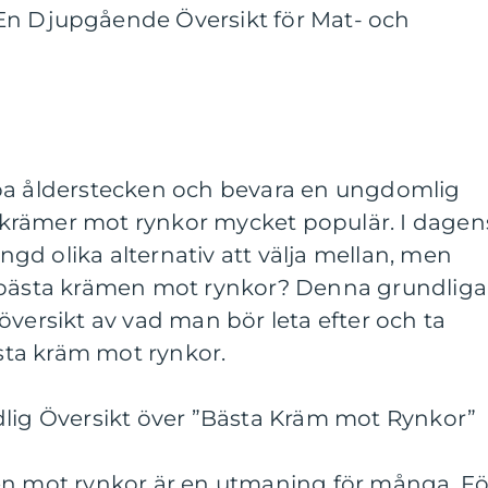
En Djupgående Översikt för Mat- och
pa ålderstecken och bevara en ungdomlig
krämer mot rynkor mycket populär. I dagen
d olika alternativ att välja mellan, men
n bästa krämen mot rynkor? Denna grundliga
översikt av vad man bör leta efter och ta
ästa kräm mot rynkor.
dlig Översikt över ”Bästa Kräm mot Rynkor”
en mot rynkor är en utmaning för många. Fö