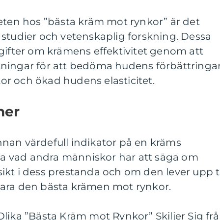
eten hos ”bästa kräm mot rynkor” är det
ska studier och vetenskaplig forskning. Dessa
gifter om krämens effektivitet genom att
ningar för att bedöma hudens förbättringar
r och ökad hudens elasticitet.
ner
nan värdefull indikator på en kräms
äsa vad andra människor har att säga om
kt i dess prestanda och om den lever upp ti
vara den bästa krämen mot rynkor.
lika ”Bästa Kräm mot Rynkor” Skiljer Sig fr