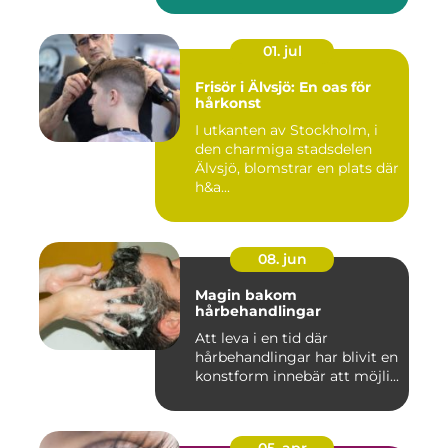
01. jul
Frisör i Älvsjö: En oas för
hårkonst
I utkanten av Stockholm, i
den charmiga stadsdelen
Älvsjö, blomstrar en plats där
h&a...
08. jun
Magin bakom
hårbehandlingar
Att leva i en tid där
hårbehandlingar har blivit en
konstform innebär att möjli...