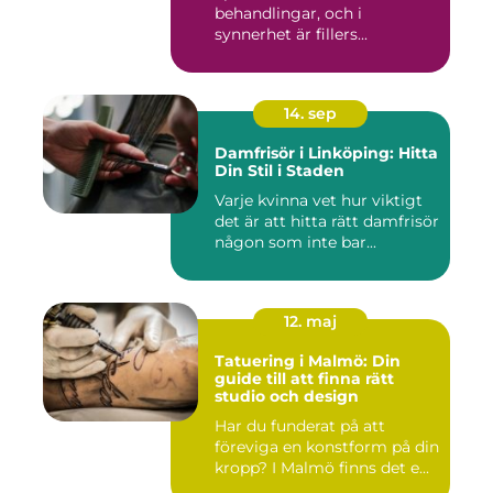
behandlingar, och i
synnerhet är fillers...
14. sep
Damfrisör i Linköping: Hitta
Din Stil i Staden
Varje kvinna vet hur viktigt
det är att hitta rätt damfrisör
någon som inte bar...
12. maj
Tatuering i Malmö: Din
guide till att finna rätt
studio och design
Har du funderat på att
föreviga en konstform på din
kropp? I Malmö finns det e...