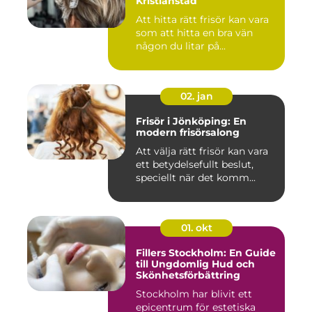
Kristianstad
Att hitta rätt frisör kan vara
som att hitta en bra vän
någon du litar på...
02. jan
Frisör i Jönköping: En
modern frisörsalong
Att välja rätt frisör kan vara
ett betydelsefullt beslut,
speciellt när det komm...
01. okt
Fillers Stockholm: En Guide
till Ungdomlig Hud och
Skönhetsförbättring
Stockholm har blivit ett
epicentrum för estetiska