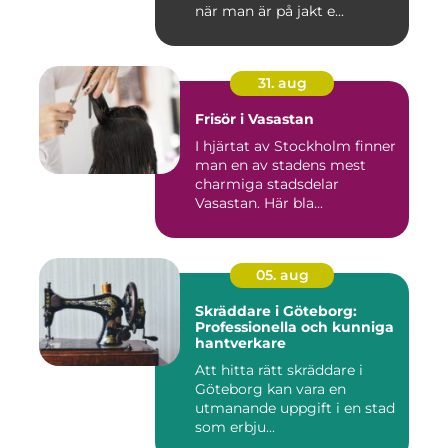
när man är på jakt e...
31. aug
Frisör i Vasastan
I hjärtat av Stockholm finner
man en av stadens mest
charmiga stadsdelar
Vasastan. Här bla...
05. aug
Skräddare i Göteborg:
Professionella och kunniga
hantverkare
Att hitta rätt skräddare i
Göteborg kan vara en
utmanande uppgift i en stad
som erbju...