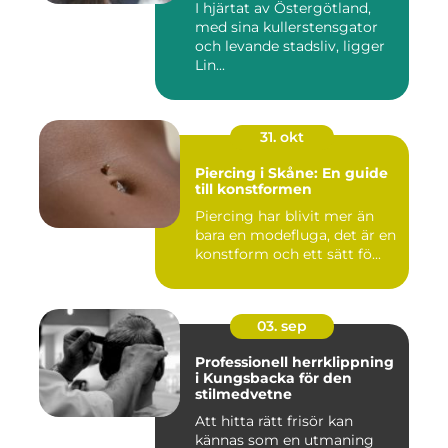
I hjärtat av Östergötland,
med sina kullerstensgator
och levande stadsliv, ligger
Lin...
31. okt
Piercing i Skåne: En guide
till konstformen
Piercing har blivit mer än
bara en modefluga, det är en
konstform och ett sätt fö...
03. sep
Professionell herrklippning
i Kungsbacka för den
stilmedvetne
Att hitta rätt frisör kan
kännas som en utmaning