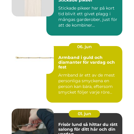
Stickade pikeer
Stickade pikeer har på kort
tid blivit ett givet plagg i
mångas garderober, just för
att de kombiner...
06. jun
Armband i guld och
diamanter för vardag och
fest
Armband är ett av de mest
personliga smyckena en
person kan bära, eftersom
smycket följer varje röre...
01. jun
Frisör lund så hittar du rätt
salong för ditt hår och din