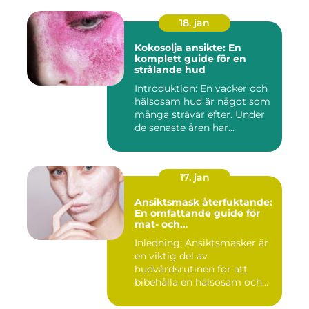
18. jan
Kokosolja ansikte: En
komplett guide för en
strålande hud
Introduktion: En vacker och
hälsosam hud är något som
många strävar efter. Under
de senaste åren har...
17. jan
Ansiktsmask återfuktande:
En omfattande guide för
mat- och
dryckesentusiaster
Inledning: Ansiktsmasker är
en viktig del av
hudvårdsrutinen för att
bibehålla en hälsosam och
ungdo...