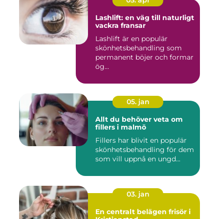
05. apr
Lashlift: en väg till naturligt
vackra fransar
Lashlift är en populär
skönhetsbehandling som
permanent böjer och formar
ög...
05. jan
Allt du behöver veta om
fillers i malmö
Fillers har blivit en populär
skönhetsbehandling för dem
som vill uppnå en ungd...
03. jan
En centralt belägen frisör i