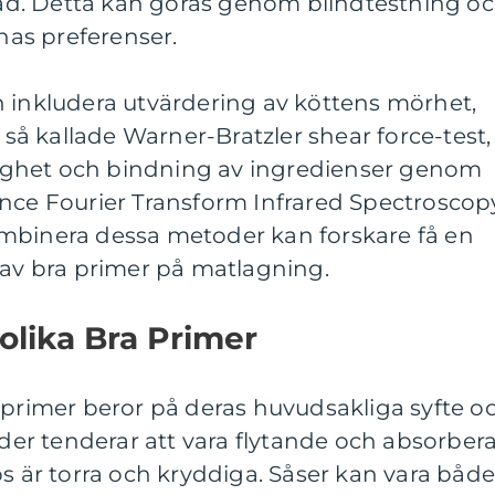
lnad. Detta kan göras genom blindtestning o
rnas preferenser.
n inkludera utvärdering av köttens mörhet,
å kallade Warner-Bratzler shear force-test,
ghet och bindning av ingredienser genom
ance Fourier Transform Infrared Spectroscop
mbinera dessa metoder kan forskare få en
 av bra primer på matlagning.
 olika Bra Primer
 primer beror på deras huvudsakliga syfte o
r tenderar att vara flytande och absorber
bs är torra och kryddiga. Såser kan vara båd