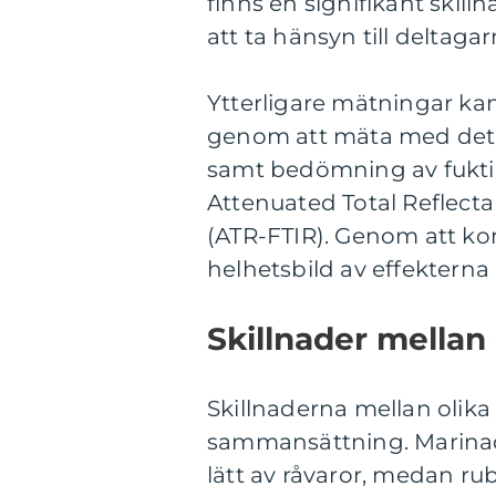
finns en signifikant skil
att ta hänsyn till deltaga
Ytterligare mätningar ka
genom att mäta med det s
samt bedömning av fukti
Attenuated Total Reflect
(ATR-FTIR). Genom att ko
helhetsbild av effekterna
Skillnader mellan
Skillnaderna mellan olika
sammansättning. Marinade
lätt av råvaror, medan ru