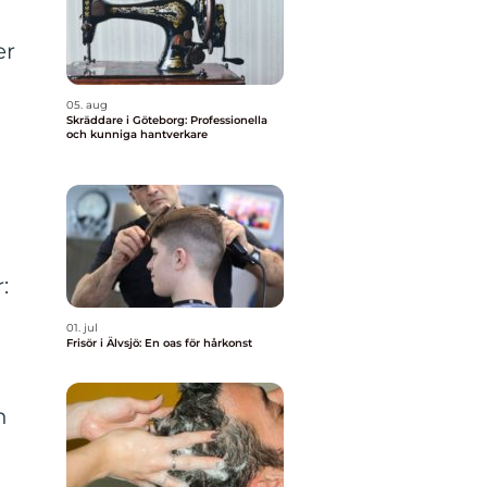
i
er
05. aug
Skräddare i Göteborg: Professionella
och kunniga hantverkare
:
01. jul
Frisör i Älvsjö: En oas för hårkonst
n