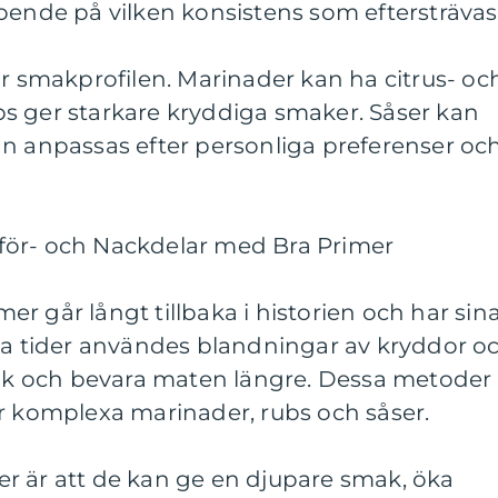
oende på vilken konsistens som eftersträvas
är smakprofilen. Marinader kan ha citrus- oc
s ger starkare kryddiga smaker. Såser kan
an anpassas efter personliga preferenser oc
för- och Nackdelar med Bra Primer
r går långt tillbaka i historien och har sin
mla tider användes blandningar av kryddor o
smak och bevara maten längre. Dessa metoder
er komplexa marinader, rubs och såser.
r är att de kan ge en djupare smak, öka