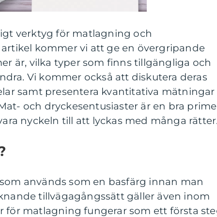
ligt verktyg för matlagning och
 artikel kommer vi att ge en övergripande
er är, vilka typer som finns tillgängliga och
randra. Vi kommer också att diskutera deras
elar samt presentera kvantitativa mätningar
Mat- och dryckesentusiaster är en bra prime
vara nyckeln till att lyckas med många rätter
?
t som används som en basfärg innan man
iknande tillvägagångssätt gäller även inom
r för matlagning fungerar som ett första st