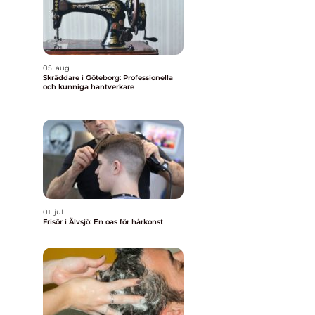
05. aug
Skräddare i Göteborg: Professionella
och kunniga hantverkare
n
01. jul
Frisör i Älvsjö: En oas för hårkonst
n