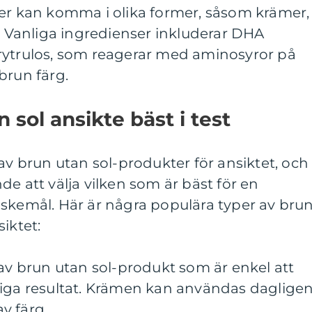
ter kan komma i olika former, såsom krämer,
y. Vanliga ingredienser inkluderar DHA
rytrulos, som reagerar med aminosyror på
brun färg.
 sol ansikte bäst i test
 av brun utan sol-produkter för ansiktet, och
de att välja vilken som är bäst för en
nskemål. Här är några populära typer av bru
iktet:
 av brun utan sol-produkt som är enkel att
riga resultat. Krämen kan användas daglige
v färg.