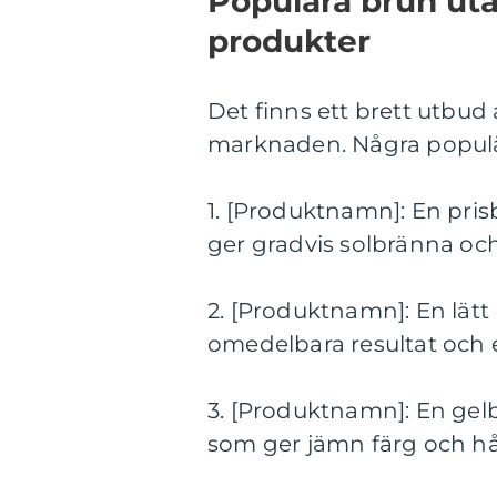
Populära brun utan
produkter
Det finns ett brett utbud
marknaden. Några populä
1. [Produktnamn]: En pri
ger gradvis solbränna och
2. [Produktnamn]: En lä
omedelbara resultat och e
3. [Produktnamn]: En gel
som ger jämn färg och hå