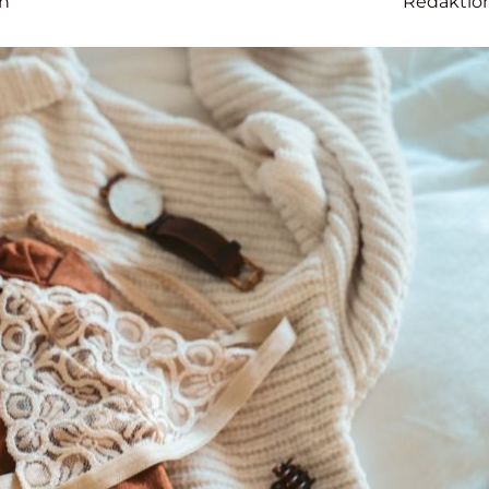
on
Redaktio