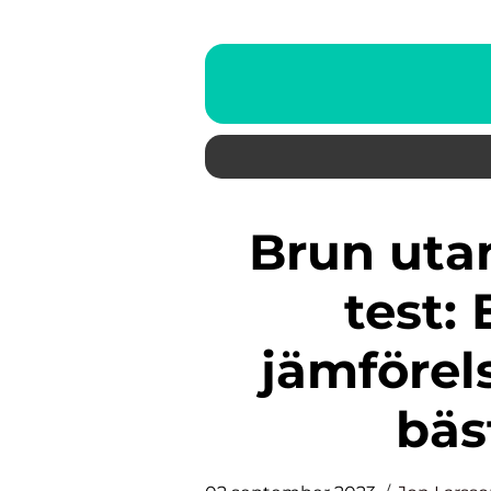
Brun utan sol ansikte bäst i
test:
jämförel
bäs