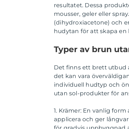
resultatet. Dessa produk
mousser, geler eller spra
(dihydroxiacetone) och e
hudytan för att skapa en 
Typer av brun utan
Det finns ett brett utbud
det kan vara överväldigan
individuell hudtyp och ö
utan sol-produkter för ans
1. Krämer: En vanlig form
applicera och ger långva
för gradvis uppbyggnad a