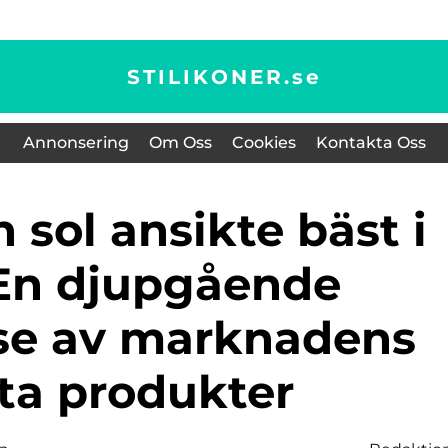
STILIKONER.
se
Annonsering
Om Oss
Cookies
Kontakta Oss
 En djupgående
se av marknadens
ta produkter