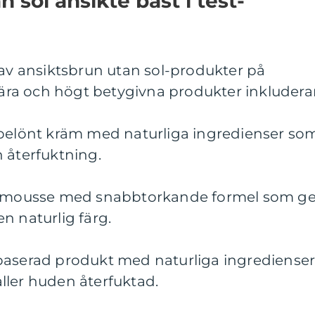
 sol ansikte bäst i test-
 av ansiktsbrun utan sol-produkter på
ra och högt betygivna produkter inkluderar
sbelönt kräm med naturliga ingredienser so
 återfuktning.
tt mousse med snabbtorkande formel som ge
n naturlig färg.
baserad produkt med naturliga ingrediense
ller huden återfuktad.