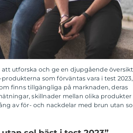
 att utforska och ge en djupgående översik
-produkterna som förväntas vara i test 2023,
som finns tillgängliga på marknaden, deras
 mätningar, skillnader mellan olika produkter
ng av för- och nackdelar med brun utan so
utan sol bäst i test 2023”