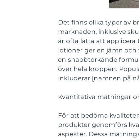
Det finns olika typer av b
marknaden, inklusive sku
är ofta lätta att applicer
lotioner ger en jämn och 
en snabbtorkande formula
över hela kroppen. Popul
inkluderar [namnen på n
Kvantitativa mätningar om
För att bedöma kvaliteten
produkter genomförs kvan
aspekter. Dessa mätninga