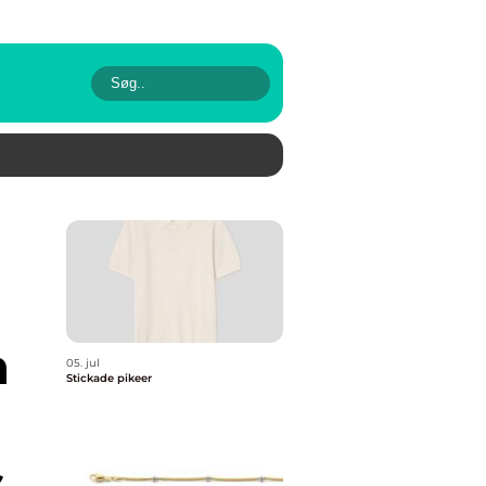
n
05. jul
Stickade pikeer
s