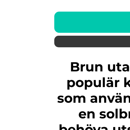
Brun utan sol (BUTS) är en
populär 
som använ
en solb
behöva uts