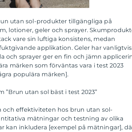
run utan sol-produkter tillgängliga på
m, lotioner, geler och sprayer. Skumprodukt
a tack vare sin luftiga konsistens, medan
fuktgivande applikation. Geler har vanligtvis
 och sprayer ger en fin och jämn appliceri
ära märken som förväntas vara i test 2023
ågra populära märken].
 ”Brun utan sol bäst i test 2023”
 och effektiviteten hos brun utan sol-
titativa mätningar och testning av olika
r kan inkludera [exempel på mätningar], dä