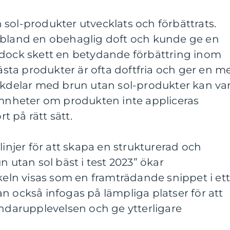
sol-produkter utvecklats och förbättrats.
ibland en obehaglig doft och kunde ge en
 dock skett en betydande förbättring inom
ta produkter är ofta doftfria och ger en m
ackdelar med brun utan sol-produkter kan va
jämnheter om produkten inte appliceras
rt på rätt sätt.
linjer för att skapa en strukturerad och
n utan sol bäst i test 2023” ökar
ikeln visas som en framträdande snippet i et
n också infogas på lämpliga platser för att
ändarupplevelsen och ge ytterligare