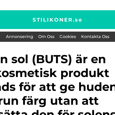
STILIKONER.
se
Annonsering
Om Oss
Cookies
Kontakta Oss
kosmetisk produkt
ds för att ge hude
run färg utan att
ätta den för solen