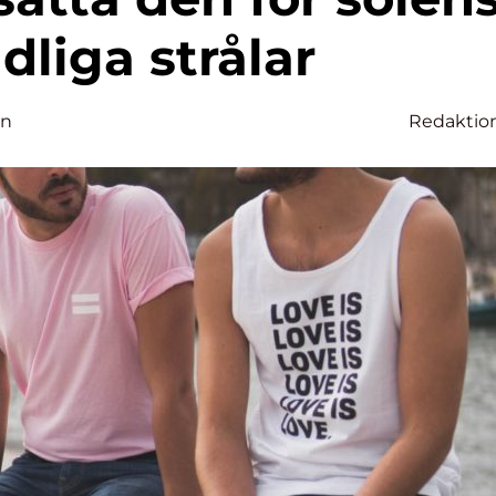
dliga strålar
on
Redaktio