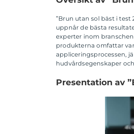
”Brun utan sol bäst i tes
uppnår de bästa resulta
experter inom branschen.
produkterna omfattar van
appliceringsprocessen, jä
hudvårdsegenskaper och n
Presentation av ”B