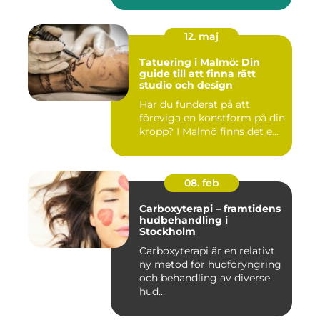
12. maj
Tatuering i Malmö: Din
guide till att finna rätt
studio och design
Har du funderat på att
föreviga en konstform på din
kropp? I Malmö finns det e...
08. feb
Carboxyterapi – framtidens
hudbehandling i
Stockholm
Carboxyterapi är en relativt
ny metod för hudföryngring
och behandling av diverse
hud...