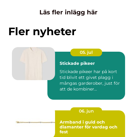
Läs fler inlägg här
Fler nyheter
05. jul
Stickade pikeer
Stickade pikeer har på kort
tid blivit ett givet plagg i
mångas garderober, just för
att de kombiner...
06. jun
Armband i guld och
diamanter för vardag och
fest