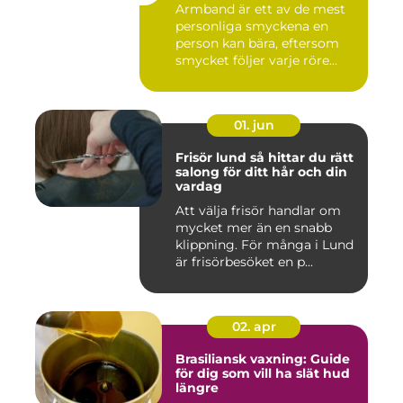
Armband är ett av de mest
personliga smyckena en
person kan bära, eftersom
smycket följer varje röre...
01. jun
Frisör lund så hittar du rätt
salong för ditt hår och din
vardag
Att välja frisör handlar om
mycket mer än en snabb
klippning. För många i Lund
är frisörbesöket en p...
02. apr
Brasiliansk vaxning: Guide
för dig som vill ha slät hud
längre