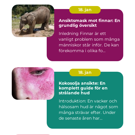
18. jan
Ansiktsmask mot finnar: En
grundlig översikt
Inledning Finnar är ett
vanligt problem som många
människor står inför. De kan
förekomma i olika fo...
18. jan
Kokosolja ansikte: En
komplett guide för en
strålande hud
Introduktion: En vacker och
hälsosam hud är något som
många strävar efter. Under
de senaste åren har...