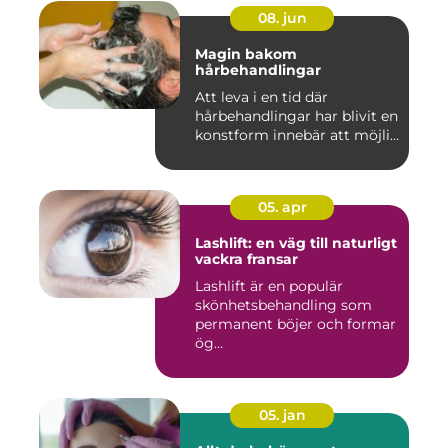
08. jun
Magin bakom
hårbehandlingar
Att leva i en tid där
hårbehandlingar har blivit en
konstform innebär att möjli...
05. apr
Lashlift: en väg till naturligt
vackra fransar
Lashlift är en populär
skönhetsbehandling som
permanent böjer och formar
ög...
05. jan