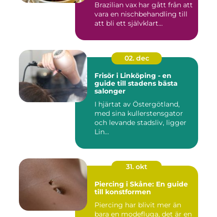
Brazilian vax har gått från att
vara en nischbehandling till
att bli ett självklart...
02. dec
Frisör i Linköping - en
guide till stadens bästa
salonger
I hjärtat av Östergötland,
med sina kullerstensgator
och levande stadsliv, ligger
Lin...
31. okt
Piercing i Skåne: En guide
till konstformen
Piercing har blivit mer än
bara en modefluga, det är en