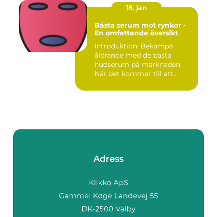
18. jan
Bästa serum mot rynkor -
En omfattande översikt
Introduktion: Bekämpa
åldrande med de bästa
hudserum på marknaden
När det kommer till att
bekämpa r...
Adress