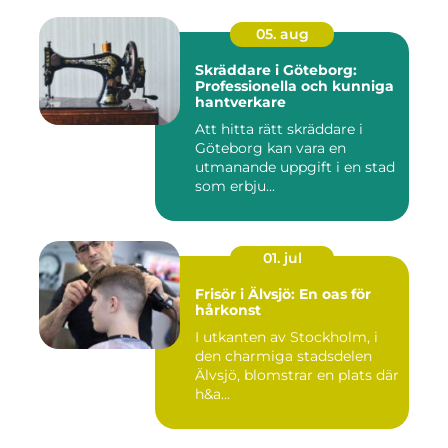
05. aug
Skräddare i Göteborg:
Professionella och kunniga
hantverkare
Att hitta rätt skräddare i
Göteborg kan vara en
utmanande uppgift i en stad
som erbju...
01. jul
Frisör i Älvsjö: En oas för
hårkonst
I utkanten av Stockholm, i
den charmiga stadsdelen
Älvsjö, blomstrar en plats där
h&a...