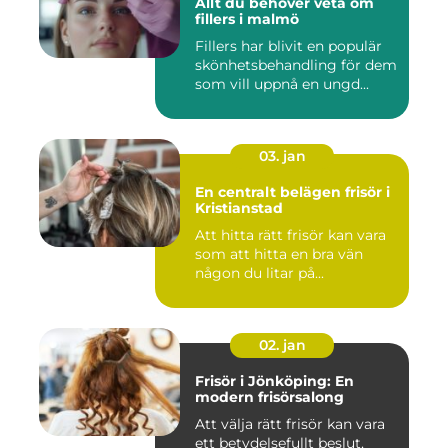
Allt du behöver veta om
fillers i malmö
Fillers har blivit en populär
skönhetsbehandling för dem
som vill uppnå en ungd...
03. jan
En centralt belägen frisör i
Kristianstad
Att hitta rätt frisör kan vara
som att hitta en bra vän
någon du litar på...
02. jan
Frisör i Jönköping: En
modern frisörsalong
Att välja rätt frisör kan vara
ett betydelsefullt beslut,