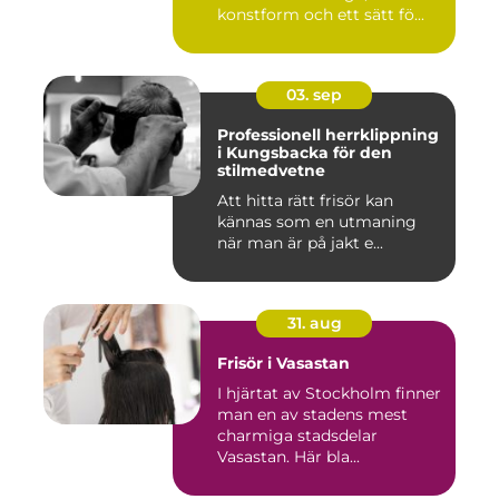
konstform och ett sätt fö...
03. sep
Professionell herrklippning
i Kungsbacka för den
stilmedvetne
Att hitta rätt frisör kan
kännas som en utmaning
när man är på jakt e...
31. aug
Frisör i Vasastan
I hjärtat av Stockholm finner
man en av stadens mest
charmiga stadsdelar
Vasastan. Här bla...