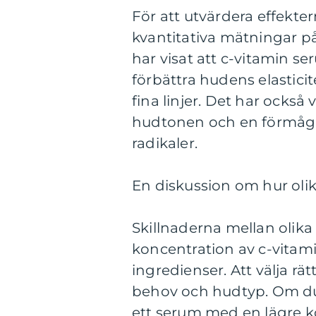
För att utvärdera effekte
kvantitativa mätningar p
har visat att c-vitamin 
förbättra hudens elastici
fina linjer. Det har också
hudtonen och en förmåga
radikaler.
En diskussion om hur olika
Skillnaderna mellan olika
koncentration av c-vitamin
ingredienser. Att välja rä
behov och hudtyp. Om du 
ett serum med en lägre k