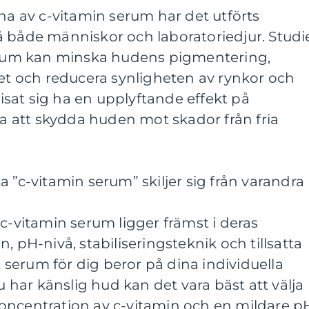
rna av c-vitamin serum har det utförts
å både människor och laboratoriedjur. Studi
serum kan minska hudens pigmentering,
tet och reducera synligheten av rynkor och
 visat sig ha en upplyftande effekt på
 att skydda huden mot skador från fria
 ”c-vitamin serum” skiljer sig från varandra
 c-vitamin serum ligger främst i deras
, pH-nivå, stabiliseringsteknik och tillsatta
tt serum för dig beror på dina individuella
har känslig hud kan det vara bäst att välja
oncentration av c-vitamin och en mildare p