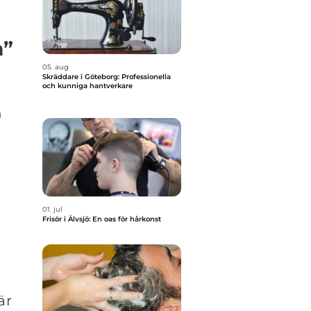
m”
05. aug
Skräddare i Göteborg: Professionella
och kunniga hantverkare
n
01. jul
Frisör i Älvsjö: En oas för hårkonst
är