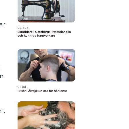
ar
05. aug
Skräddare i Göteborg: Professionella
och kunniga hantverkare
l
an
01. jul
Frisör i Älvsjö: En oas för hårkonst
r,