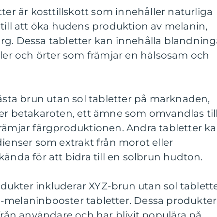
ter är kosttillskott som innehåller naturliga
till att öka hudens produktion av melanin,
rg. Dessa tabletter kan innehålla blandning
aler och örter som främjar en hälsosam och
bästa brun utan sol tabletter på marknaden,
ler betakaroten, ett ämne som omvandlas til
främjar färgproduktionen. Andra tabletter k
dienser som extrakt från morot eller
ända för att bidra till en solbrun hudton.
ukter inkluderar XYZ-brun utan sol tablette
-melaninbooster tabletter. Dessa produkter
 från användare och har blivit populära på