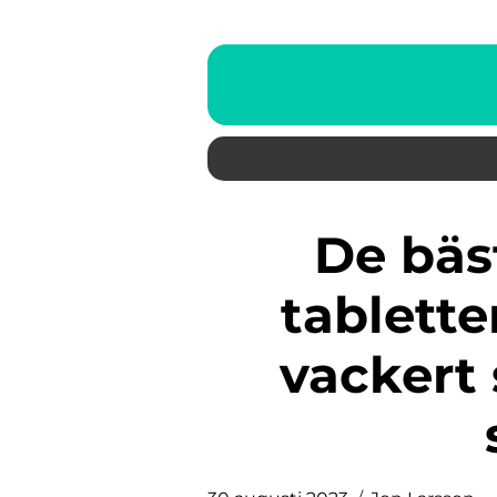
De bästa brun utan sol
tablette
vackert