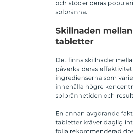
och stöder deras popular
solbränna.
Skillnaden mellan
tabletter
Det finns skillnader mell
påverka deras effektivitet
ingredienserna som varier
innehålla högre koncentr
solbrännetiden och result
En annan avgörande fakto
tabletter kräver daglig i
följa rekommenderad doser