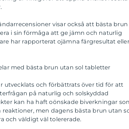
.
darrecensioner visar också att bästa brun
iera i sin förmåga att ge jämn och naturlig
re har rapporterat ojämna färgresultat elle
elar med bästa brun utan sol tabletter
r utvecklats och förbättrats över tid för att
erfrågan på naturlig och solskyddad
ukter kan ha haft oönskade biverkningar so
ka reaktioner, men dagens bästa brun utan so
ra och väldigt väl tolererade.