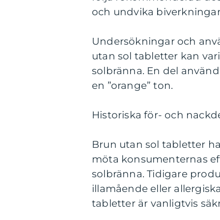
och undvika biverkningar
Undersökningar och använ
utan sol tabletter kan var
solbränna. En del använda
en ”orange” ton.
Historiska för- och nackd
Brun utan sol tabletter ha
möta konsumenternas eft
solbränna. Tidigare prod
illamående eller allergis
tabletter är vanligtvis säk