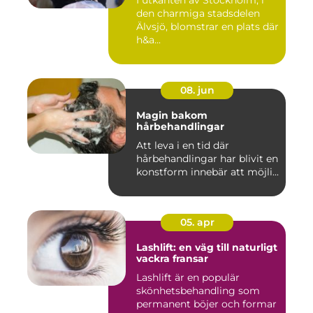
den charmiga stadsdelen
Älvsjö, blomstrar en plats där
h&a...
08. jun
Magin bakom
hårbehandlingar
Att leva i en tid där
hårbehandlingar har blivit en
konstform innebär att möjli...
05. apr
Lashlift: en väg till naturligt
vackra fransar
Lashlift är en populär
skönhetsbehandling som
permanent böjer och formar