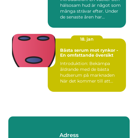
hälsosam hud är något som
många strävar efter. Under
de senaste åren har...
18. jan
Bästa serum mot rynkor -
En omfattande översikt
Introduktion: Bekämpa
åldrande med de bästa
hudserum på marknaden
När det kommer till att
bekämpa r...
Adress