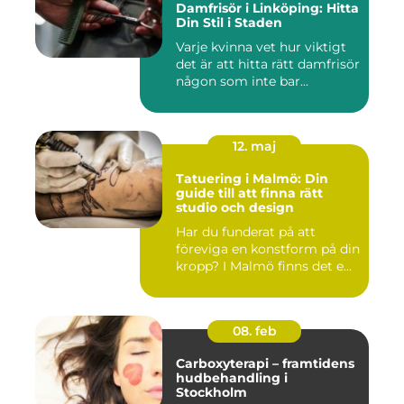
Damfrisör i Linköping: Hitta
Din Stil i Staden
Varje kvinna vet hur viktigt
det är att hitta rätt damfrisör
någon som inte bar...
12. maj
Tatuering i Malmö: Din
guide till att finna rätt
studio och design
Har du funderat på att
föreviga en konstform på din
kropp? I Malmö finns det e...
08. feb
Carboxyterapi – framtidens
hudbehandling i
Stockholm