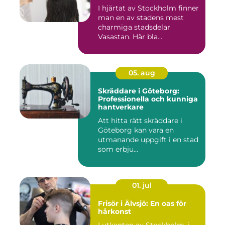
I hjärtat av Stockholm finner
man en av stadens mest
charmiga stadsdelar
Vasastan. Här bla...
05. aug
Skräddare i Göteborg:
Professionella och kunniga
hantverkare
Att hitta rätt skräddare i
Göteborg kan vara en
utmanande uppgift i en stad
som erbju...
01. jul
Frisör i Älvsjö: En oas för
hårkonst
I utkanten av Stockholm, i