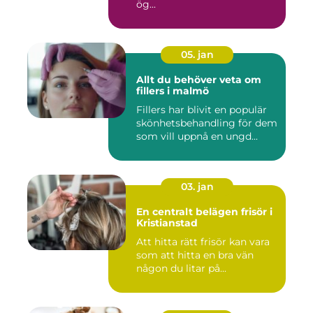
ög...
05. jan
Allt du behöver veta om
fillers i malmö
Fillers har blivit en populär
skönhetsbehandling för dem
som vill uppnå en ungd...
03. jan
En centralt belägen frisör i
Kristianstad
Att hitta rätt frisör kan vara
som att hitta en bra vän
någon du litar på...