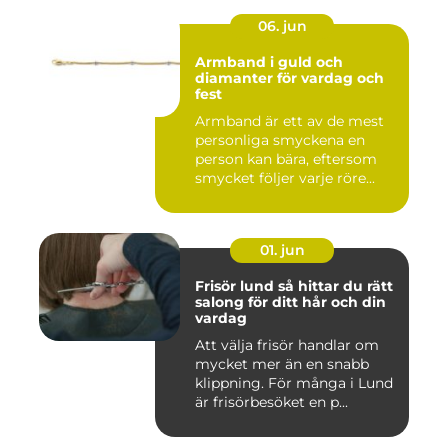
06. jun
Armband i guld och
diamanter för vardag och
fest
Armband är ett av de mest
personliga smyckena en
person kan bära, eftersom
smycket följer varje röre...
01. jun
Frisör lund så hittar du rätt
salong för ditt hår och din
vardag
Att välja frisör handlar om
mycket mer än en snabb
klippning. För många i Lund
är frisörbesöket en p...