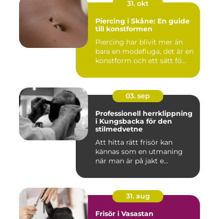
31. okt
Piercing i Skåne: En guide
till konstformen
Piercing har blivit mer än
bara en modefluga, det är en
konstform och ett sätt fö...
03. sep
Professionell herrklippning
i Kungsbacka för den
stilmedvetne
Att hitta rätt frisör kan
kännas som en utmaning
när man är på jakt e...
31. aug
Frisör i Vasastan