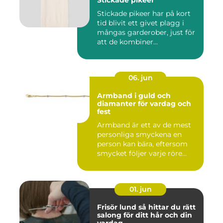
Stickade pikeer har på kort
tid blivit ett givet plagg i
mångas garderober, just för
att de kombiner...
06. jun
Armband i guld och
diamanter för vardag och
fest
Armband är ett av de mest
personliga smyckena en
person kan bära, eftersom
smycket följer varje röre...
01. jun
Frisör lund så hittar du rätt
salong för ditt hår och din
vardag