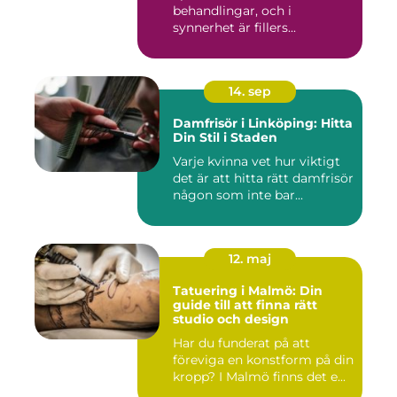
behandlingar, och i
synnerhet är fillers...
14. sep
Damfrisör i Linköping: Hitta
Din Stil i Staden
Varje kvinna vet hur viktigt
det är att hitta rätt damfrisör
någon som inte bar...
12. maj
Tatuering i Malmö: Din
guide till att finna rätt
studio och design
Har du funderat på att
föreviga en konstform på din
kropp? I Malmö finns det e...