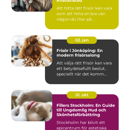
Kristianstad
Att hitta rätt frisör kan vara
som att hitta en bra vän
någon du litar på...
02. jan
Frisör i Jönköping: En
modern frisörsalong
Att välja rätt frisör kan vara
ett betydelsefullt beslut,
speciellt när det komm...
01. okt
Fillers Stockholm: En Guide
till Ungdomlig Hud och
Skönhetsförbättring
Stockholm har blivit ett
epicentrum för estetiska