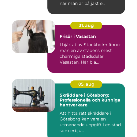
när man är på jakt e...
31. aug
Frisör i Vasastan
I hjärtat av Stockholm finner
man en av stadens mest
charmiga stadsdelar
Vasastan. Här bla...
05. aug
Skräddare i Göteborg:
Professionella och kunniga
hantverkare
Att hitta rätt skräddare i
Göteborg kan vara en
utmanande uppgift i en stad
som erbju...