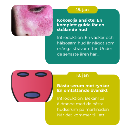
18. jan
Kokosolja ansikte: En
komplett guide för en
strålande hud
Introduktion: En vacker och
hälsosam hud är något som
många strävar efter. Under
de senaste åren har...
18. jan
Bästa serum mot rynkor -
En omfattande översikt
Introduktion: Bekämpa
åldrande med de bästa
hudserum på marknaden
När det kommer till att
bekämpa r...