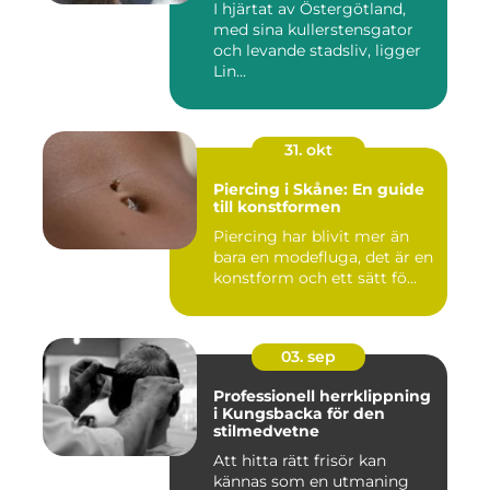
I hjärtat av Östergötland,
med sina kullerstensgator
och levande stadsliv, ligger
Lin...
31. okt
Piercing i Skåne: En guide
till konstformen
Piercing har blivit mer än
bara en modefluga, det är en
konstform och ett sätt fö...
03. sep
Professionell herrklippning
i Kungsbacka för den
stilmedvetne
Att hitta rätt frisör kan
kännas som en utmaning