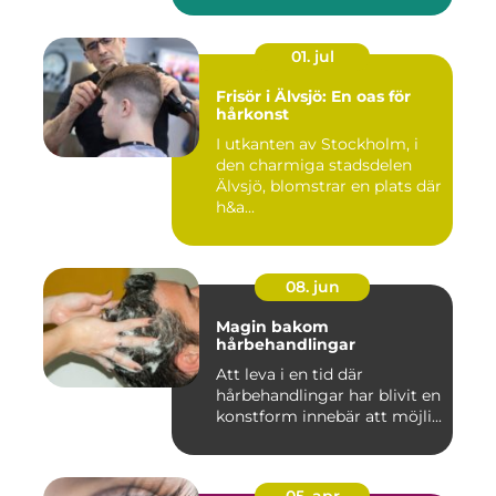
01. jul
Frisör i Älvsjö: En oas för
hårkonst
I utkanten av Stockholm, i
den charmiga stadsdelen
Älvsjö, blomstrar en plats där
h&a...
08. jun
Magin bakom
hårbehandlingar
Att leva i en tid där
hårbehandlingar har blivit en
konstform innebär att möjli...
05. apr