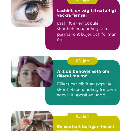
Lashlift: en väg till naturligt
vackra fransar
Lashlift är en populär
skönhetsbehandling som
permanent böjer och formar
ög...
05. jan
Allt du behöver veta om
fillers i malmö
Fillers har blivit en populär
skönhetsbehandling för dem
som vill uppnå en ungd...
03. jan
En centralt belägen frisör i