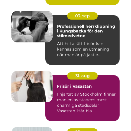
03. sep
Professionell herrklippning
i Kungsbacka för den
stilmedvetne
Att hitta rätt frisör kan
kännas som en utmaning
när man är på jakt e...
31. aug
Frisör i Vasastan
I hjärtat av Stockholm finner
man en av stadens mest
charmiga stadsdelar
Vasastan. Här bla...