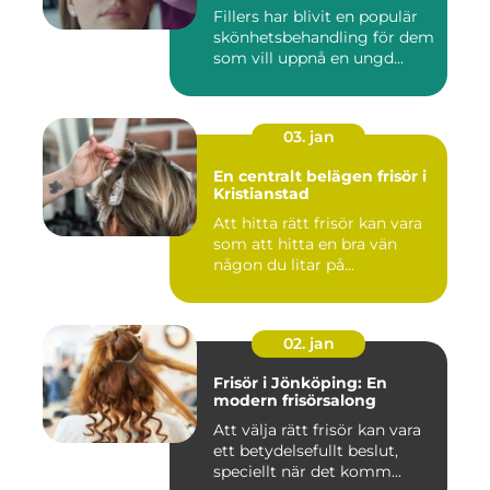
Fillers har blivit en populär
skönhetsbehandling för dem
som vill uppnå en ungd...
03. jan
En centralt belägen frisör i
Kristianstad
Att hitta rätt frisör kan vara
som att hitta en bra vän
någon du litar på...
02. jan
Frisör i Jönköping: En
modern frisörsalong
Att välja rätt frisör kan vara
ett betydelsefullt beslut,
speciellt när det komm...