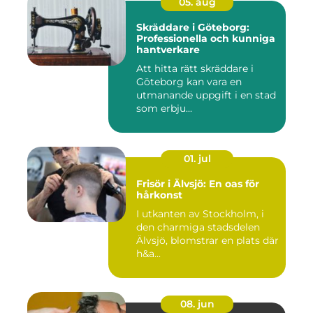
05. aug
Skräddare i Göteborg:
Professionella och kunniga
hantverkare
Att hitta rätt skräddare i
Göteborg kan vara en
utmanande uppgift i en stad
som erbju...
01. jul
Frisör i Älvsjö: En oas för
hårkonst
I utkanten av Stockholm, i
den charmiga stadsdelen
Älvsjö, blomstrar en plats där
h&a...
08. jun