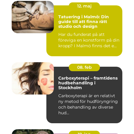
12. maj
Tatuering i Malmö: Din
guide till att finna rätt
studio och design
Har du funderat på att
föreviga en konstform på din
kropp? I Malmö finns det e...
08. feb
Carboxyterapi – framtidens
hudbehandling i
Stockholm
Carboxyterapi är en relativt
ny metod för hudföryngring
och behandling av diverse
hud...