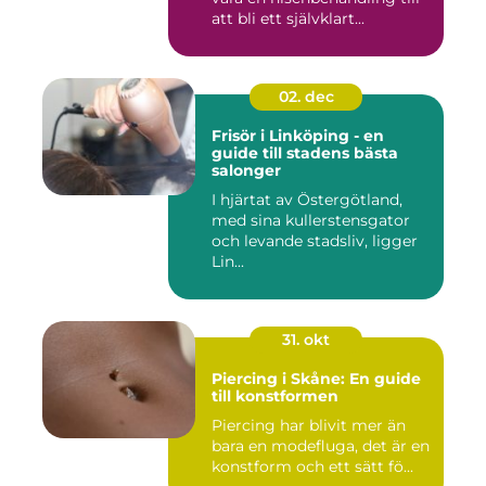
att bli ett självklart...
02. dec
Frisör i Linköping - en
guide till stadens bästa
salonger
I hjärtat av Östergötland,
med sina kullerstensgator
och levande stadsliv, ligger
Lin...
31. okt
Piercing i Skåne: En guide
till konstformen
Piercing har blivit mer än
bara en modefluga, det är en
konstform och ett sätt fö...