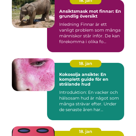
18. jan
Ansiktsmask mot finnar: En
grundlig översikt
Inledning Finnar är ett
vanligt problem som många
människor står inför. De kan
förekomma i olika fo...
18. jan
Kokosolja ansikte: En
komplett guide för en
strålande hud
Introduktion: En vacker och
hälsosam hud är något som
många strävar efter. Under
de senaste åren har...
18. jan