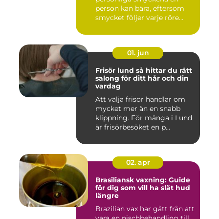
person kan bära, eftersom
smycket följer varje röre...
01. jun
Frisör lund så hittar du rätt
salong för ditt hår och din
vardag
Att välja frisör handlar om
mycket mer än en snabb
klippning. För många i Lund
är frisörbesöket en p...
02. apr
Brasiliansk vaxning: Guide
för dig som vill ha slät hud
längre
Brazilian vax har gått från att
vara en nischbehandling till