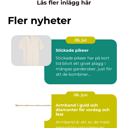
Läs fler inlägg här
Fler nyheter
05. jul
Stickade pikeer
Stickade pikeer har på kort
tid blivit ett givet plagg i
mångas garderober, just för
att de kombiner...
06. jun
Armband i guld och
diamanter för vardag och
fest
Armband är ett av de mest
personliga smyckena en