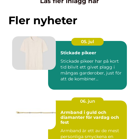
Läs fler inlägg här
Fler nyheter
05. jul
Stickade pikeer
Stickade pikeer har på kort
tid blivit ett givet plagg i
mångas garderober, just för
att de kombiner...
06. jun
Armband i guld och
diamanter för vardag och
fest
Armband är ett av de mest
personliga smyckena en