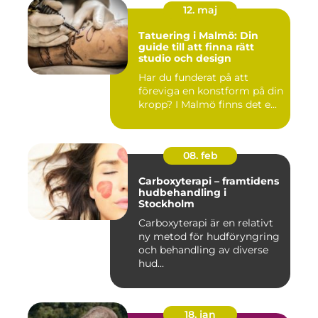
12. maj
Tatuering i Malmö: Din
guide till att finna rätt
studio och design
Har du funderat på att
föreviga en konstform på din
kropp? I Malmö finns det e...
08. feb
Carboxyterapi – framtidens
hudbehandling i
Stockholm
Carboxyterapi är en relativt
ny metod för hudföryngring
och behandling av diverse
hud...
18. jan