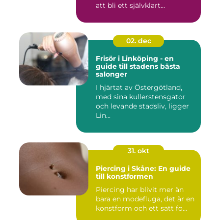
att bli ett självklart...
02. dec
Frisör i Linköping - en
guide till stadens bästa
salonger
I hjärtat av Östergötland,
med sina kullerstensgator
och levande stadsliv, ligger
Lin...
31. okt
Piercing i Skåne: En guide
till konstformen
Piercing har blivit mer än
bara en modefluga, det är en
konstform och ett sätt fö...