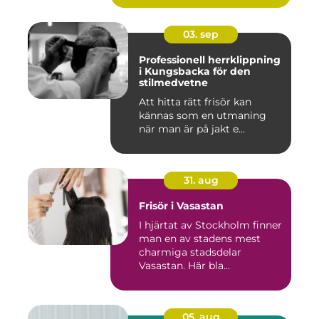
03. sep
Professionell herrklippning
i Kungsbacka för den
stilmedvetne
Att hitta rätt frisör kan
kännas som en utmaning
när man är på jakt e...
31. aug
Frisör i Vasastan
I hjärtat av Stockholm finner
man en av stadens mest
charmiga stadsdelar
Vasastan. Här bla...
05. aug