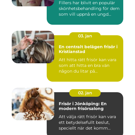
Fillers har blivit en populär
skönhetsbehandling för dem
som vill uppnå en ungd...
03. jan
En centralt belägen frisör i
Kristianstad
Att hitta rätt frisör kan vara
som att hitta en bra vän
någon du litar på...
02. jan
Frisör i Jönköping: En
modern frisörsalong
Att välja rätt frisör kan vara
ett betydelsefullt beslut,
speciellt när det komm...