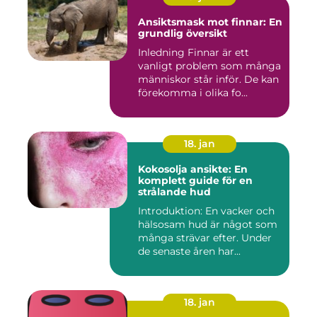
Ansiktsmask mot finnar: En
grundlig översikt
Inledning Finnar är ett
vanligt problem som många
människor står inför. De kan
förekomma i olika fo...
18. jan
Kokosolja ansikte: En
komplett guide för en
strålande hud
Introduktion: En vacker och
hälsosam hud är något som
många strävar efter. Under
de senaste åren har...
18. jan