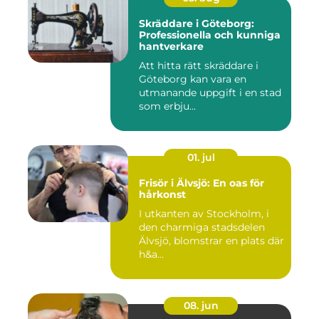
Skräddare i Göteborg:
Professionella och kunniga
hantverkare
Att hitta rätt skräddare i
Göteborg kan vara en
utmanande uppgift i en stad
som erbju...
01. jul
Frisör i Älvsjö: En oas för
hårkonst
I utkanten av Stockholm, i
den charmiga stadsdelen
Älvsjö, blomstrar en plats där
h&a...
08. jun