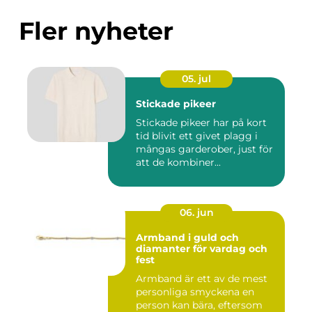
Fler nyheter
05. jul
Stickade pikeer
Stickade pikeer har på kort
tid blivit ett givet plagg i
mångas garderober, just för
att de kombiner...
06. jun
Armband i guld och
diamanter för vardag och
fest
Armband är ett av de mest
personliga smyckena en
person kan bära, eftersom