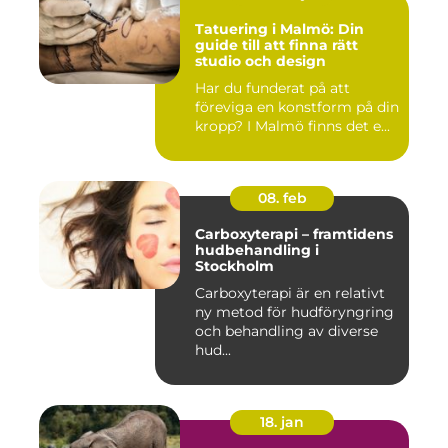
Tatuering i Malmö: Din
guide till att finna rätt
studio och design
Har du funderat på att
föreviga en konstform på din
kropp? I Malmö finns det e...
08. feb
Carboxyterapi – framtidens
hudbehandling i
Stockholm
Carboxyterapi är en relativt
ny metod för hudföryngring
och behandling av diverse
hud...
18. jan