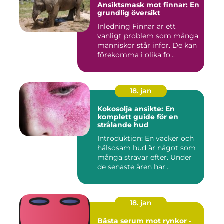
Ansiktsmask mot finnar: En
grundlig översikt
Inledning Finnar är ett
vanligt problem som många
människor står inför. De kan
förekomma i olika fo...
18. jan
Kokosolja ansikte: En
komplett guide för en
strålande hud
Introduktion: En vacker och
hälsosam hud är något som
många strävar efter. Under
de senaste åren har...
18. jan
Bästa serum mot rynkor -