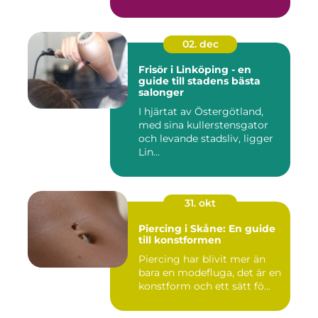
02. dec
Frisör i Linköping - en
guide till stadens bästa
salonger
I hjärtat av Östergötland,
med sina kullerstensgator
och levande stadsliv, ligger
Lin...
31. okt
Piercing i Skåne: En guide
till konstformen
Piercing har blivit mer än
bara en modefluga, det är en
konstform och ett sätt fö...