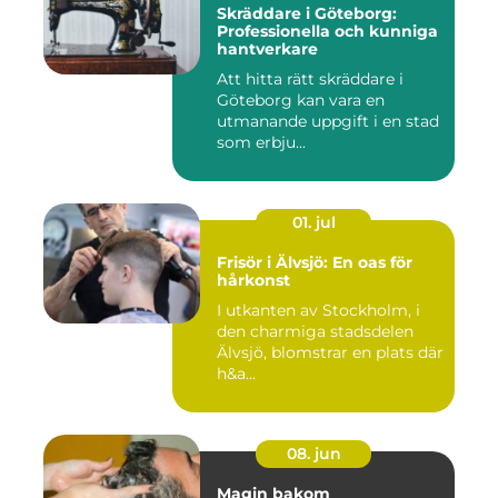
Skräddare i Göteborg:
Professionella och kunniga
hantverkare
Att hitta rätt skräddare i
Göteborg kan vara en
utmanande uppgift i en stad
som erbju...
01. jul
Frisör i Älvsjö: En oas för
hårkonst
I utkanten av Stockholm, i
den charmiga stadsdelen
Älvsjö, blomstrar en plats där
h&a...
08. jun
Magin bakom