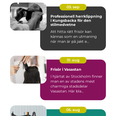
03. sep
Professionell herrklippning
i Kungsbacka för den
stilmedvetne
Att hitta rätt frisör kan
kännas som en utmaning
när man är på jakt e...
31. aug
Frisör i Vasastan
I hjärtat av Stockholm finner
man en av stadens mest
charmiga stadsdelar
Vasastan. Här bla...
05. aug