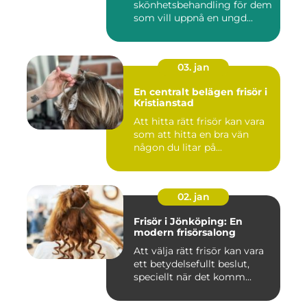
skönhetsbehandling för dem
som vill uppnå en ungd...
03. jan
En centralt belägen frisör i
Kristianstad
Att hitta rätt frisör kan vara
som att hitta en bra vän
någon du litar på...
02. jan
Frisör i Jönköping: En
modern frisörsalong
Att välja rätt frisör kan vara
ett betydelsefullt beslut,
speciellt när det komm...