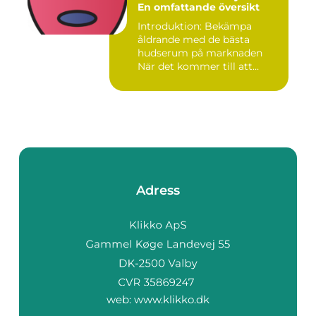
En omfattande översikt
Introduktion: Bekämpa
åldrande med de bästa
hudserum på marknaden
När det kommer till att
bekämpa r...
Adress
web:
www.klikko.dk