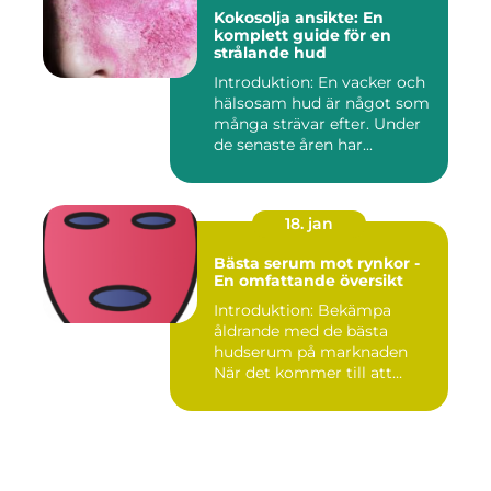
Kokosolja ansikte: En
komplett guide för en
strålande hud
Introduktion: En vacker och
hälsosam hud är något som
många strävar efter. Under
de senaste åren har...
18. jan
Bästa serum mot rynkor -
En omfattande översikt
Introduktion: Bekämpa
åldrande med de bästa
hudserum på marknaden
När det kommer till att
bekämpa r...