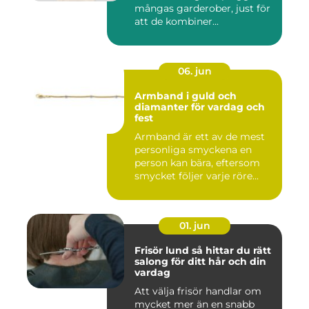
mångas garderober, just för
att de kombiner...
06. jun
Armband i guld och
diamanter för vardag och
fest
Armband är ett av de mest
personliga smyckena en
person kan bära, eftersom
smycket följer varje röre...
01. jun
Frisör lund så hittar du rätt
salong för ditt hår och din
vardag
Att välja frisör handlar om
mycket mer än en snabb