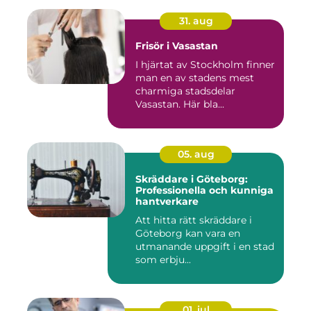
31. aug
Frisör i Vasastan
I hjärtat av Stockholm finner
man en av stadens mest
charmiga stadsdelar
Vasastan. Här bla...
05. aug
Skräddare i Göteborg:
Professionella och kunniga
hantverkare
Att hitta rätt skräddare i
Göteborg kan vara en
utmanande uppgift i en stad
som erbju...
01. jul