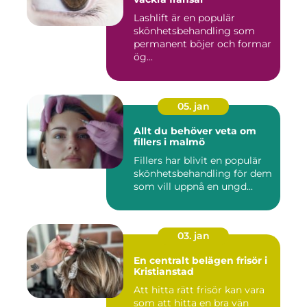
Lashlift är en populär
skönhetsbehandling som
permanent böjer och formar
ög...
05. jan
Allt du behöver veta om
fillers i malmö
Fillers har blivit en populär
skönhetsbehandling för dem
som vill uppnå en ungd...
03. jan
En centralt belägen frisör i
Kristianstad
Att hitta rätt frisör kan vara
som att hitta en bra vän