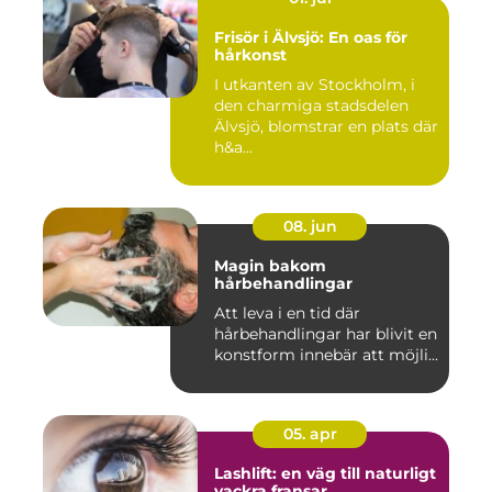
Frisör i Älvsjö: En oas för
hårkonst
I utkanten av Stockholm, i
den charmiga stadsdelen
Älvsjö, blomstrar en plats där
h&a...
08. jun
Magin bakom
hårbehandlingar
Att leva i en tid där
hårbehandlingar har blivit en
konstform innebär att möjli...
05. apr
Lashlift: en väg till naturligt
vackra fransar