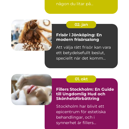
någon du litar på...
02. jan
Frisör i Jönköping: En
modern frisörsalong
Att välja rätt frisör kan vara
ett betydelsefullt beslut,
speciellt när det komm...
01. okt
Fillers Stockholm: En Guide
till Ungdomlig Hud och
Skönhetsförbättring
Stockholm har blivit ett
epicentrum för estetiska
behandlingar, och i
synnerhet är fillers...