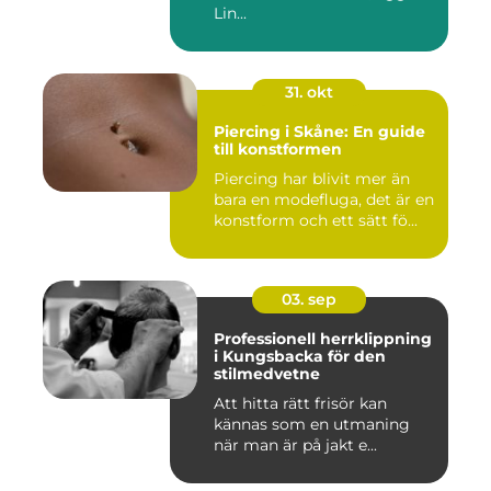
Lin...
31. okt
Piercing i Skåne: En guide
till konstformen
Piercing har blivit mer än
bara en modefluga, det är en
konstform och ett sätt fö...
03. sep
Professionell herrklippning
i Kungsbacka för den
stilmedvetne
Att hitta rätt frisör kan
kännas som en utmaning
när man är på jakt e...