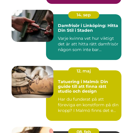
14. sep
Damfrisör i Linköping: Hitta
Din Stil i Staden
Varje kvinna vet hur viktigt
det är att hitta rätt damfrisör
någon som inte bar...
12. maj
Tatuering i Malmö: Din
guide till att finna rätt
studio och design
Har du funderat på att
föreviga en konstform på din
kropp? I Malmö finns det e...
08. feb