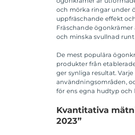
ögonkrämer är utformade 
och mörka ringar under 
uppfräschande effekt oc
Fräschande ögonkrämer är
och minska svullnad run
De mest populära ögonkräm
produkter från etablerade
ger synliga resultat. Varj
användningsområden, och 
för ens egna hudtyp och 
Kvantitativa mätn
2023”