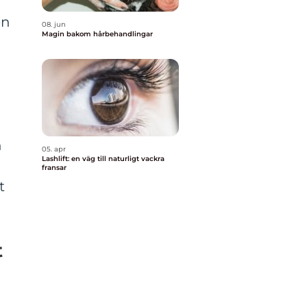
r
en
08. jun
Magin bakom hårbehandlingar
h
05. apr
Lashlift: en väg till naturligt vackra
fransar
t
t