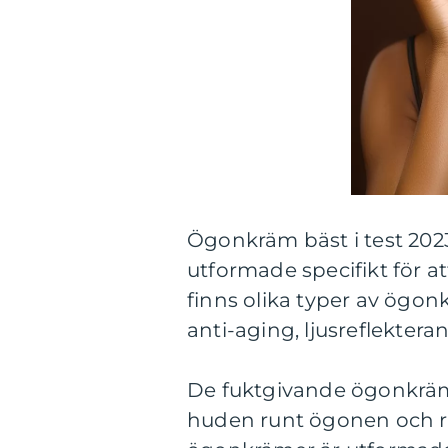
Ögonkräm bäst i test 202
utformade specifikt för 
finns olika typer av ögonk
anti-aging, ljusreflekter
De fuktgivande ögonkrämer
huden runt ögonen och red