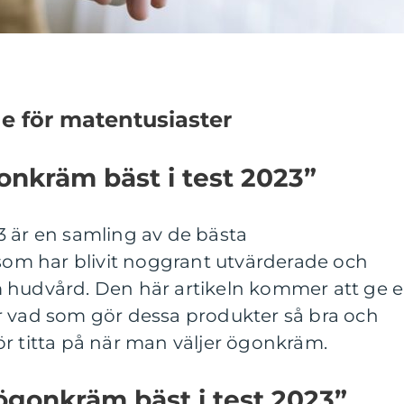
e för matentusiaster
onkräm bäst i test 2023”
3 är en samling av de bästa
m har blivit noggrant utvärderade och
 hudvård. Den här artikeln kommer att ge 
r vad som gör dessa produkter så bra och
r titta på när man väljer ögonkräm.
ögonkräm bäst i test 2023”