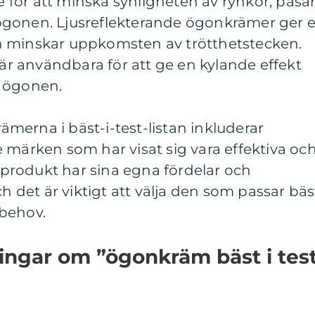
för att minska synligheten av rynkor, påsa
ögonen. Ljusreflekterande ögonkrämer ger 
h minskar uppkomsten av trötthetstecken.
 användbara för att ge en kylande effekt
t ögonen.
erna i bäst-i-test-listan inkluderar
 märken som har visat sig vara effektiva oc
e produkt har sina egna fördelar och
det är viktigt att välja den som passar bäs
behov.
ingar om ”ögonkräm bäst i tes