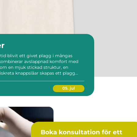
er
tid blivit ett givet plagg i mångas
e kombinerar avslappnad komfort med
enom en mjuk stickad struktur, en
iskreta knappslåar skapas ett plagg
å kontoret som på lediga helger. När
.
05. jul
Boka konsultation för ett