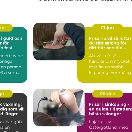
ha, elle...
jun
01. jun
i guld och
Frisör lund så hittar
 för
du rätt salong för
h fest
ditt hår och din
vardag
r ett av de
Att välja frisör
onliga
handlar om mycket
en person
mer än en snabb
 eftersom
klippning. För mång
ljer varje
i Lund är
frisörbesöket en p...
apr
02. dec
sk vaxning:
Frisör i Linköping -
dig som vill
en guide till staden
ud längre
bästa salonger
vax har gått
I hjärtat av
ara en
Östergötland, med