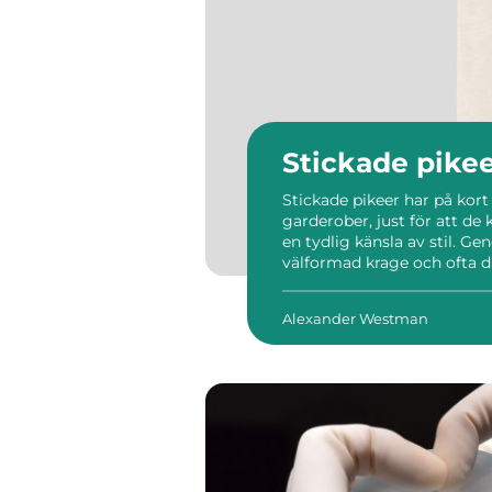
Stickade pike
Stickade pikeer har på kort 
garderober, just för att d
en tydlig känsla av stil. G
välformad krage och ofta d
som känns lika självklart p
material, passform och […]..
Alexander Westman