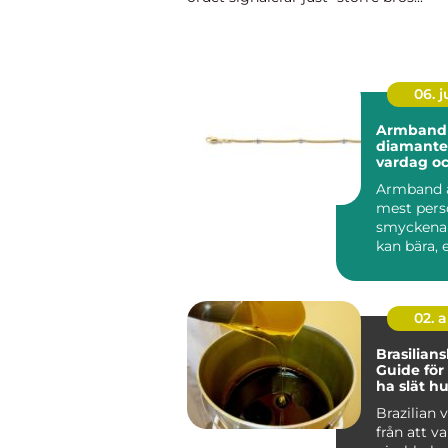
06. 
Armband 
diamanter
vardag oc
Armband ä
mest pers
smyckena 
kan bära,
smycket fö
röre...
02. 
Brasilian
Guide för 
ha slät h
Brazilian 
från att v