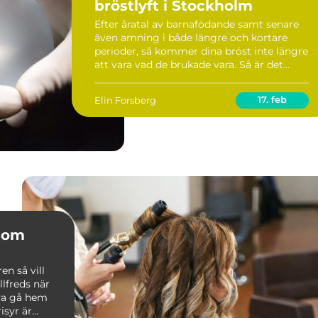
bröstlyft i Stockholm
Efter åratal av barnafödande samt senare
även amning i både längre och kortare
perioder, så kommer dina bröst inte längre
att vara vad de brukade vara. Så är det
bara. Inte bara amning och barnaf&...
17. feb
Elin Forsberg
 som
en så vill
lfreds när
va gå hem
isyr är