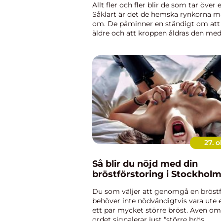
Allt fler och fler blir de som tar över 
Såklart är det de hemska rynkorna m
om. De påminner en ständigt om att
äldre och att kroppen åldras den med.
man blir äldre s&...
27. o
Så blir du nöjd med din
bröstförstoring i Stockhol
Du som väljer att genomgå en bröstf
behöver inte nödvändigtvis vara ute e
ett par mycket större bröst. Även om
ordet signalerar just “större brös...