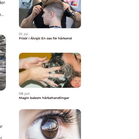
der
har
01. jul
Frisör i Älvsjö: En oas för hårkonst
08. jun
Magin bakom hårbehandlingar
är
ill