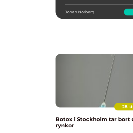
inte speciellt ku...
Johan Norberg
28. d
Botox i Stockholm tar bort 
rynkor