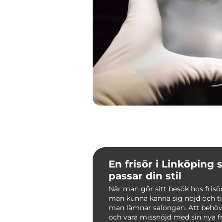
En frisör i Linköping
passar din stil
När man gör sitt besök hos frisör
man kunna känna sig nöjd och til
man lämnar salongen. Att behö
och vara missnöjd med sin nya fr