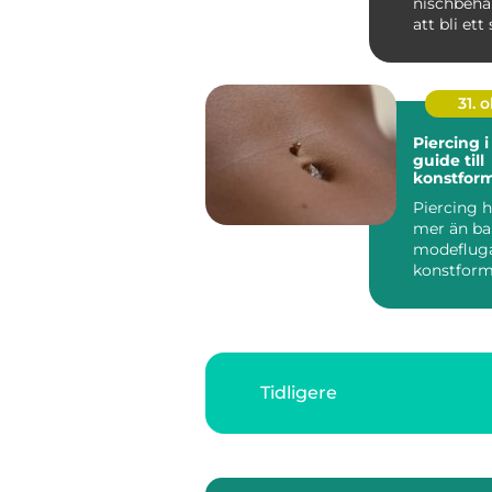
nischbehan
att bli ett 
31. o
Piercing 
guide till
konstfor
Piercing h
mer än ba
modefluga
konstform
sätt fö...
Tidligere