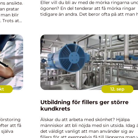
Eller vill du bli av med de mörka ringarna un
ens ansikte.
ögonen? En del tenderar att få mörka ringar
an pratar
tidigare än andra. Det beror ofta på att man 
 man blir
väldigt tunn hud under ögonen. Men det
 Trots att
betyder inte att man behöv...
kt
12. sep
Utbildning för fillers ger större
m
kundkrets
örstoring
Älskar du att arbeta med skönhet? Hjälpa
fter att få
människor att bli nöjda med sin utsida. Idag 
 själva
det väldigt vanligt att man använder sig av
fillers för att exempelvis få till läpparna man v