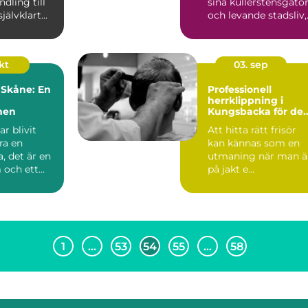
dling till
sina kullerstensgato
självklart...
och levande stadsliv,
ligger Lin...
kt
03. sep
i Skåne: En
Professionell
herrklippning i
men
Kungsbacka för de
stilmedvetne
ar blivit
Att hitta rätt frisör
ra en
kan kännas som en
, det är en
utmaning när man ä
 och ett
på jakt e...
1
…
53
54
55
…
58