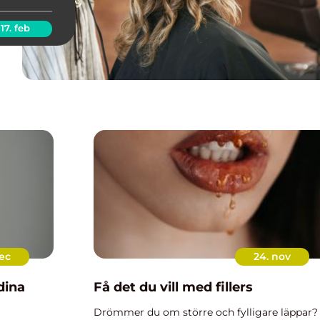
17. feb
ec
24. nov
dina
Få det du vill med fillers
Drömmer du om större och fylligare läppar?