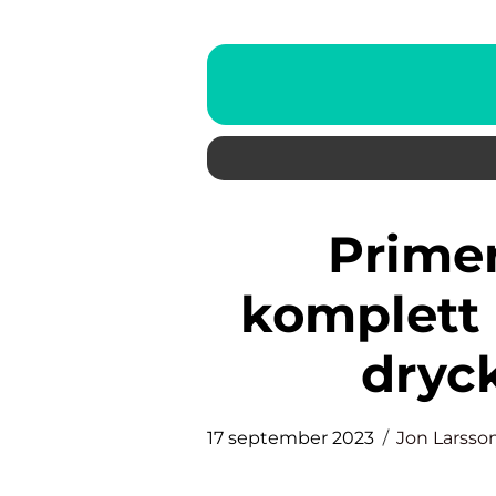
Primer för oljig hy: En
komplett 
dryc
17 september 2023
Jon Larsso