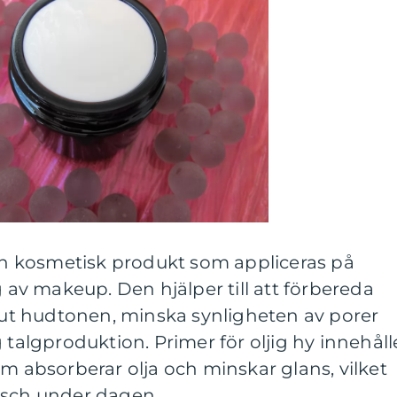
 en kosmetisk produkt som appliceras på
v makeup. Den hjälper till att förbereda
t hudtonen, minska synligheten av porer
 talgproduktion. Primer för oljig hy innehåll
om absorberar olja och minskar glans, vilket
äsch under dagen.