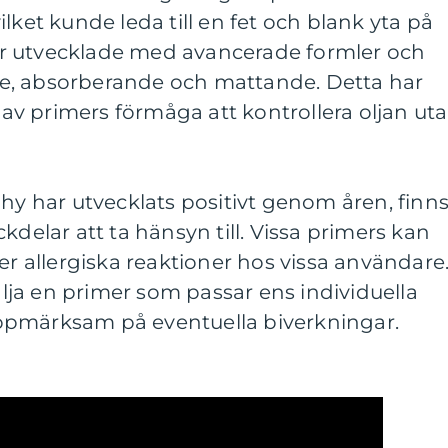
lket kunde leda till en fet och blank yta på
r utvecklade med avancerade formler och
tare, absorberande och mattande. Detta har
g av primers förmåga att kontrollera oljan ut
 hy har utvecklats positivt genom åren, finn
kdelar att ta hänsyn till. Vissa primers kan
er allergiska reaktioner hos vissa användare
välja en primer som passar ens individuella
ppmärksam på eventuella biverkningar.