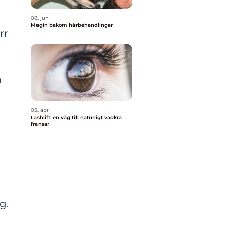
08. jun
Magin bakom hårbehandlingar
rr
a
05. apr
Lashlift: en väg till naturligt vackra
fransar
g.