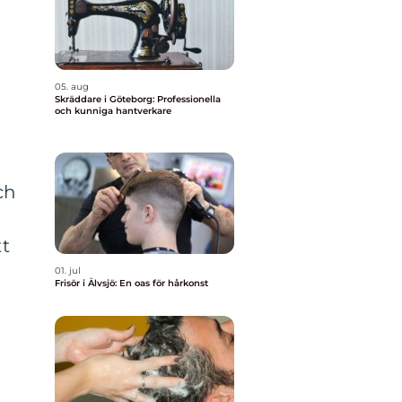
05. aug
Skräddare i Göteborg: Professionella
och kunniga hantverkare
ch
g
tt
01. jul
Frisör i Älvsjö: En oas för hårkonst