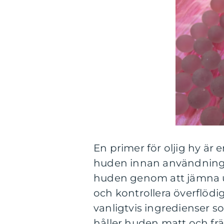
En primer för oljig hy är
huden innan användning a
huden genom att jämna u
och kontrollera överflödig
vanligtvis ingredienser s
håller huden matt och fr