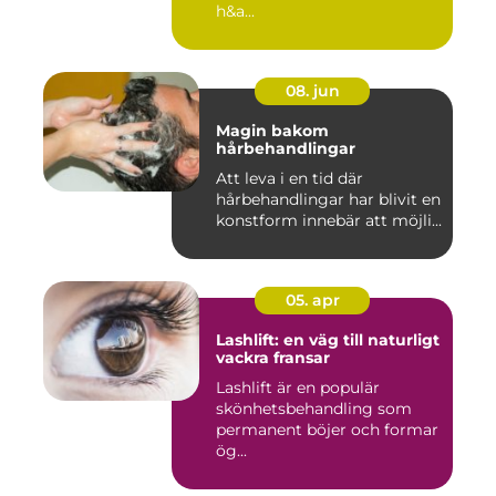
h&a...
08. jun
Magin bakom
hårbehandlingar
Att leva i en tid där
hårbehandlingar har blivit en
konstform innebär att möjli...
05. apr
Lashlift: en väg till naturligt
vackra fransar
Lashlift är en populär
skönhetsbehandling som
permanent böjer och formar
ög...