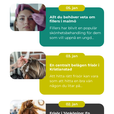
05. jan
Allt du behöver veta om
fillers i malmö
Fillers har blivit en populär
skönhetsbehandling för dem
som vill uppnå en ungd...
03. jan
En centralt belägen frisör i
Kristianstad
Att hitta rätt frisör kan vara
som att hitta en bra vän
någon du litar på...
02. jan
Frisör i Jönköping: En