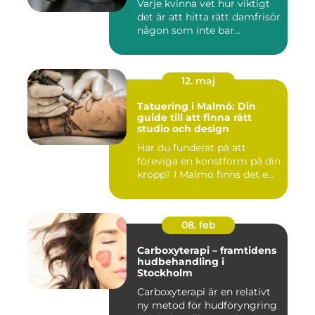
Varje kvinna vet hur viktigt
det är att hitta rätt damfrisör
någon som inte bar...
12. maj
Tatuering i Malmö: Din
guide till att finna rätt
studio och design
Har du funderat på att
föreviga en konstform på din
kropp? I Malmö finns det e...
08. feb
Carboxyterapi – framtidens
hudbehandling i
Stockholm
Carboxyterapi är en relativt
ny metod för hudföryngring