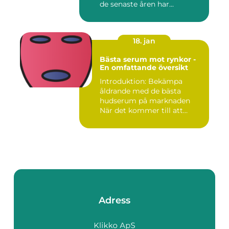
de senaste åren har...
18. jan
Bästa serum mot rynkor -
En omfattande översikt
Introduktion: Bekämpa
åldrande med de bästa
hudserum på marknaden
När det kommer till att
bekämpa r...
Adress