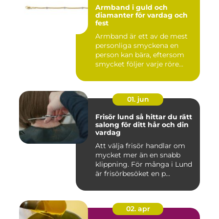
Armband i guld och
diamanter för vardag och
fest
Armband är ett av de mest
personliga smyckena en
person kan bära, eftersom
smycket följer varje röre...
01. jun
Frisör lund så hittar du rätt
salong för ditt hår och din
vardag
Att välja frisör handlar om
mycket mer än en snabb
klippning. För många i Lund
är frisörbesöket en p...
02. apr