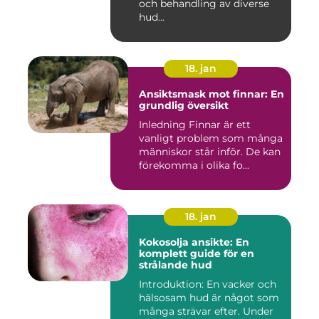
och behandling av diverse
hud...
18. jan
Ansiktsmask mot finnar: En
grundlig översikt
Inledning Finnar är ett
vanligt problem som många
människor står inför. De kan
förekomma i olika fo...
18. jan
Kokosolja ansikte: En
komplett guide för en
strålande hud
Introduktion: En vacker och
hälsosam hud är något som
många strävar efter. Under