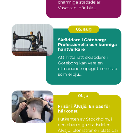
charmiga stadsdelar
Vasastan. Här bla...
05. aug
Skräddare i Göteborg:
Professionella och kunniga
hantverkare
Att hitta rätt skräddare i
Göteborg kan vara en
utmanande uppgift i en stad
som erbju...
01. jul
Frisör i Älvsjö: En oas för
hårkonst
I utkanten av Stockholm, i
den charmiga stadsdelen
Älvsjö, blomstrar en plats där