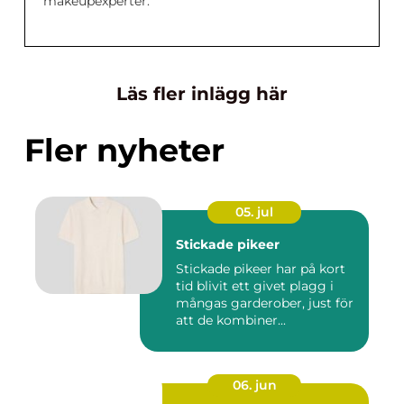
makeupexperter.
Läs fler inlägg här
Fler nyheter
05. jul
Stickade pikeer
Stickade pikeer har på kort
tid blivit ett givet plagg i
mångas garderober, just för
att de kombiner...
06. jun