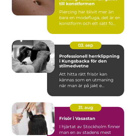
till konstformen
Piercing har blivit mer än
bara en modefluga, det är en
konstform och ett sätt fö...
03. sep
Professionell herrklippning
i Kungsbacka för den
stilmedvetne
Att hitta rätt frisör kan
kännas som en utmaning
när man är på jakt e...
31. aug
Frisör i Vasastan
I hjärtat av Stockholm finner
man en av stadens mest