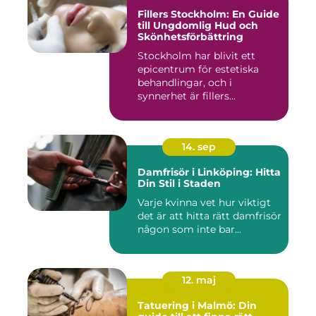
Fillers Stockholm: En Guide
till Ungdomlig Hud och
Skönhetsförbättring
Stockholm har blivit ett
epicentrum för estetiska
behandlingar, och i
synnerhet är fillers...
14. sep
Damfrisör i Linköping: Hitta
Din Stil i Staden
Varje kvinna vet hur viktigt
det är att hitta rätt damfrisör
någon som inte bar...
12. maj
Tatuering i Malmö: Din