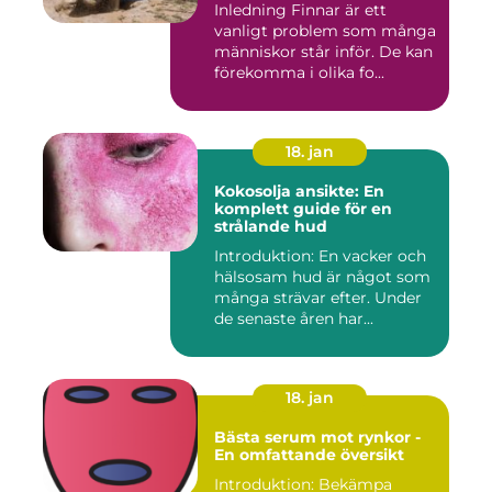
Inledning Finnar är ett
vanligt problem som många
människor står inför. De kan
förekomma i olika fo...
18. jan
Kokosolja ansikte: En
komplett guide för en
strålande hud
Introduktion: En vacker och
hälsosam hud är något som
många strävar efter. Under
de senaste åren har...
18. jan
Bästa serum mot rynkor -
En omfattande översikt
Introduktion: Bekämpa