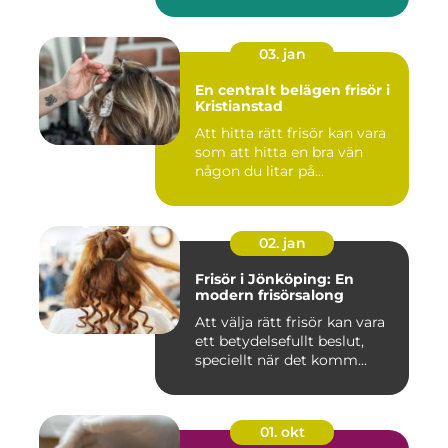
03. jan
En centralt belägen frisör i
Kristianstad
Att hitta rätt frisör kan vara
som att hitta en bra vän
någon du litar på...
02. jan
Frisör i Jönköping: En
modern frisörsalong
Att välja rätt frisör kan vara
ett betydelsefullt beslut,
speciellt när det komm...
01. okt