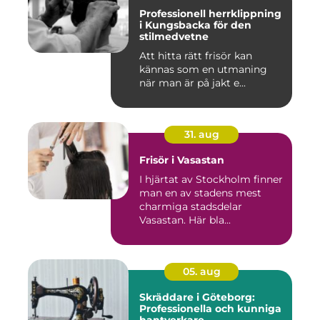
Professionell herrklippning
i Kungsbacka för den
stilmedvetne
Att hitta rätt frisör kan
kännas som en utmaning
när man är på jakt e...
31. aug
Frisör i Vasastan
I hjärtat av Stockholm finner
man en av stadens mest
charmiga stadsdelar
Vasastan. Här bla...
05. aug
Skräddare i Göteborg:
Professionella och kunniga
hantverkare