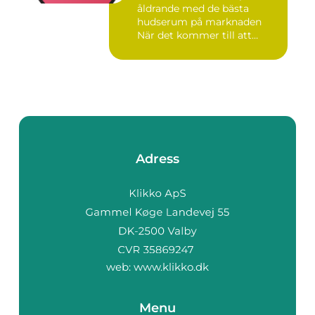
åldrande med de bästa
hudserum på marknaden
När det kommer till att
bekämpa r...
Adress
web:
www.klikko.dk
Menu