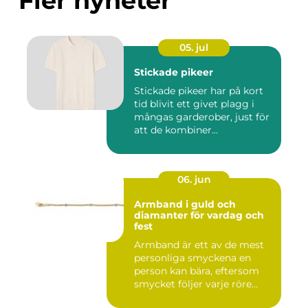
Fler nyheter
05. jul
Stickade pikeer
Stickade pikeer har på kort
tid blivit ett givet plagg i
mångas garderober, just för
att de kombiner...
06. jun
Armband i guld och
diamanter för vardag och
fest
Armband är ett av de mest
personliga smyckena en
person kan bära, eftersom
smycket följer varje röre...