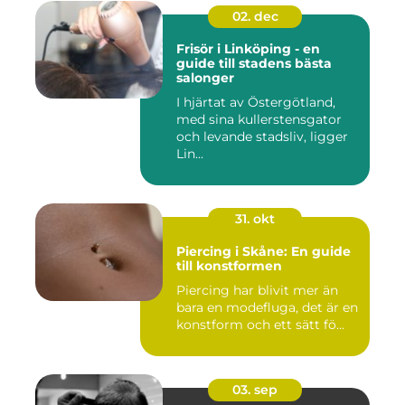
02. dec
Frisör i Linköping - en
guide till stadens bästa
salonger
I hjärtat av Östergötland,
med sina kullerstensgator
och levande stadsliv, ligger
Lin...
31. okt
Piercing i Skåne: En guide
till konstformen
Piercing har blivit mer än
bara en modefluga, det är en
konstform och ett sätt fö...
03. sep