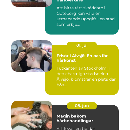
Att hitta rätt skräddare i
Göteborg kan vara en
utmanande uppgift i en stad
som erbju...
01. jul
Frisör i Älvsjö: En oas för
hårkonst
I utkanten av Stockholm, i
den charmiga stadsdelen
Älvsjö, blomstrar en plats där
h&a...
08. jun
Magin bakom
hårbehandlingar
Att leva i en tid där