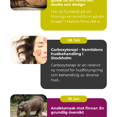
guide till att finna rätt
studio och design
Har du funderat på att
föreviga en konstform på din
kropp? I Malmö finns det e...
08. feb
Carboxyterapi – framtidens
hudbehandling i
Stockholm
Carboxyterapi är en relativt
ny metod för hudföryngring
och behandling av diverse
hud...
18. jan
Ansiktsmask mot finnar: En
grundlig översikt