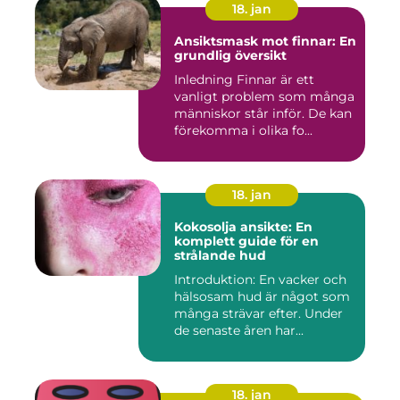
18. jan
Ansiktsmask mot finnar: En
grundlig översikt
Inledning Finnar är ett
vanligt problem som många
människor står inför. De kan
förekomma i olika fo...
18. jan
Kokosolja ansikte: En
komplett guide för en
strålande hud
Introduktion: En vacker och
hälsosam hud är något som
många strävar efter. Under
de senaste åren har...
18. jan