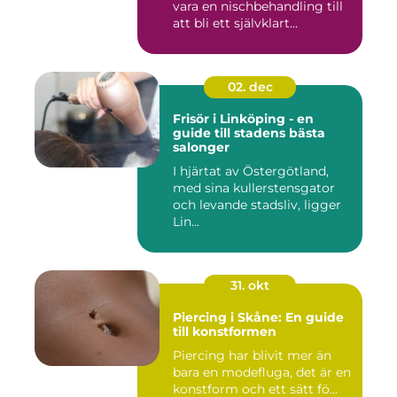
vara en nischbehandling till
att bli ett självklart...
02. dec
Frisör i Linköping - en
guide till stadens bästa
salonger
I hjärtat av Östergötland,
med sina kullerstensgator
och levande stadsliv, ligger
Lin...
31. okt
Piercing i Skåne: En guide
till konstformen
Piercing har blivit mer än
bara en modefluga, det är en
konstform och ett sätt fö...