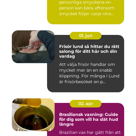
personliga smyckena en
person kan bära, eftersom
smycket följer varje röre...
01. jun
Frisör lund så hittar du rätt
salong för ditt hår och din
vardag
Att välja frisör handlar om
mycket mer än en snabb
klippning. För många i Lund
är frisörbesöket en p...
02. apr
Brasiliansk vaxning: Guide
för dig som vill ha slät hud
längre
Brazilian vax har gått från att