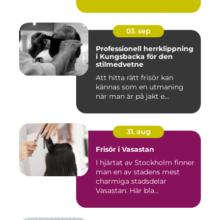
03. sep
Professionell herrklippning
i Kungsbacka för den
stilmedvetne
Att hitta rätt frisör kan
kännas som en utmaning
när man är på jakt e...
31. aug
Frisör i Vasastan
I hjärtat av Stockholm finner
man en av stadens mest
charmiga stadsdelar
Vasastan. Här bla...