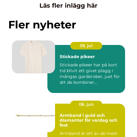
Läs fler inlägg här
Fler nyheter
05. jul
Stickade pikeer
Stickade pikeer har på kort
tid blivit ett givet plagg i
mångas garderober, just för
att de kombiner...
06. jun
Armband i guld och
diamanter för vardag och
fest
Armband är ett av de mest