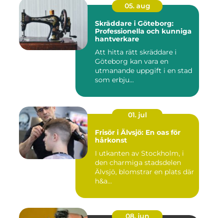
05. aug
Skräddare i Göteborg:
Professionella och kunniga
hantverkare
Att hitta rätt skräddare i
Göteborg kan vara en
utmanande uppgift i en stad
som erbju...
01. jul
Frisör i Älvsjö: En oas för
hårkonst
I utkanten av Stockholm, i
den charmiga stadsdelen
Älvsjö, blomstrar en plats där
h&a...
08. jun