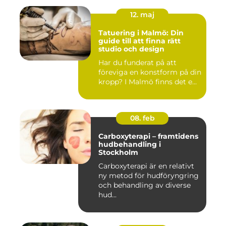
12. maj
Tatuering i Malmö: Din
guide till att finna rätt
studio och design
Har du funderat på att
föreviga en konstform på din
kropp? I Malmö finns det e...
08. feb
Carboxyterapi – framtidens
hudbehandling i
Stockholm
Carboxyterapi är en relativt
ny metod för hudföryngring
och behandling av diverse
hud...