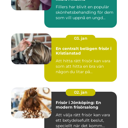
Fillers har blivit en populär
skönhetsbehandling för dem
som vill uppnå en ungd...
03. jan
En centralt belägen frisör i
Kristianstad
Att hitta rätt frisör kan vara
som att hitta en bra vän
någon du litar på...
02. jan
Frisör i Jönköping: En
modern frisörsalong
Att välja rätt frisör kan vara
ett betydelsefullt beslut,
speciellt när det komm...