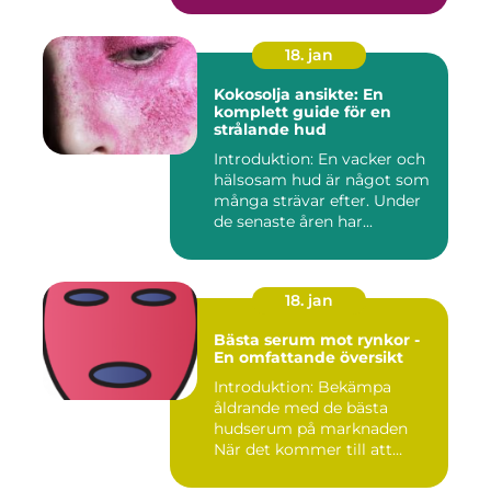
18. jan
Kokosolja ansikte: En
komplett guide för en
strålande hud
Introduktion: En vacker och
hälsosam hud är något som
många strävar efter. Under
de senaste åren har...
18. jan
Bästa serum mot rynkor -
En omfattande översikt
Introduktion: Bekämpa
åldrande med de bästa
hudserum på marknaden
När det kommer till att
bekämpa r...