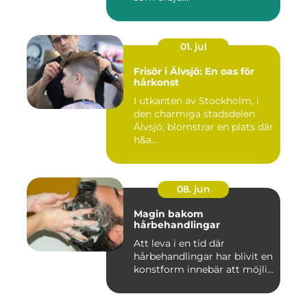
01. jul
Frisör i Älvsjö: En oas för
hårkonst
I utkanten av Stockholm, i
den charmiga stadsdelen
Älvsjö, blomstrar en plats där
h&a...
08. jun
Magin bakom
hårbehandlingar
Att leva i en tid där
hårbehandlingar har blivit en
konstform innebär att möjli...