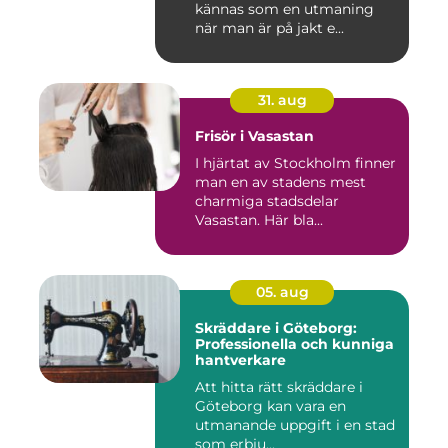
kännas som en utmaning
när man är på jakt e...
31. aug
Frisör i Vasastan
I hjärtat av Stockholm finner
man en av stadens mest
charmiga stadsdelar
Vasastan. Här bla...
05. aug
Skräddare i Göteborg:
Professionella och kunniga
hantverkare
Att hitta rätt skräddare i
Göteborg kan vara en
utmanande uppgift i en stad
som erbju...