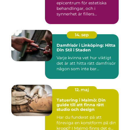
epicentrum för estetiska
behandlingar, och i
synnerhet är fillers...
14. sep
Damfrisör i Linköping: Hitta
Din Stil i Staden
Varje kvinna vet hur viktigt
det är att hitta rätt damfrisör
någon som inte bar...
12. maj
Tatuering i Malmö: Din
guide till att finna rätt
studio och design
Har du funderat på att
föreviga en konstform på din
kropp? I Malmö finns det e...