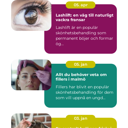
05. apr
Lashlift: en väg till naturligt
vackra fransar
Lashlift är en populär
skönhetsbehandling som
permanent böjer och formar
ög...
05. jan
Allt du behöver veta om
fillers i malmö
Fillers har blivit en populär
skönhetsbehandling för dem
som vill uppnå en ungd...
03. jan