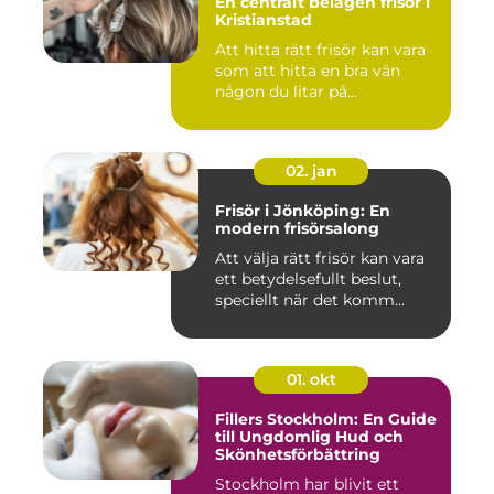
En centralt belägen frisör i
Kristianstad
Att hitta rätt frisör kan vara
som att hitta en bra vän
någon du litar på...
02. jan
Frisör i Jönköping: En
modern frisörsalong
Att välja rätt frisör kan vara
ett betydelsefullt beslut,
speciellt när det komm...
01. okt
Fillers Stockholm: En Guide
till Ungdomlig Hud och
Skönhetsförbättring
Stockholm har blivit ett