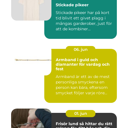
Stickade pikeer
Stickade pikeer har på kort
tid blivit ett givet plagg i
mångas garderober, just för
att de kombiner...
06. jun
Armband i guld och
diamanter för vardag och
fest
Armband är ett av de mest
personliga smyckena en
person kan bära, eftersom
smycket följer varje röre...
01. jun
Frisör lund så hittar du rätt