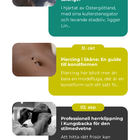
I hjärtat av Östergötland,
med sina kullerstensgator
och levande stadsliv, ligger
Lin...
31. okt
Piercing i Skåne: En guide
till konstformen
Piercing har blivit mer än
bara en modefluga, det är en
konstform och ett sätt fö...
03. sep
Professionell herrklippning
i Kungsbacka för den
stilmedvetne
Att hitta rätt frisör kan