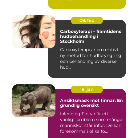
08. feb
Carboxyterapi – framtidens
hudbehandling i
Stockholm
Carboxyterapi är en relativt
ny metod för hudföryngring
och behandling av diverse
hud...
18. jan
Ansiktsmask mot finnar: En
grundlig översikt
Inledning Finnar är ett
vanligt problem som många
människor står inför. De kan
förekomma i olika fo...