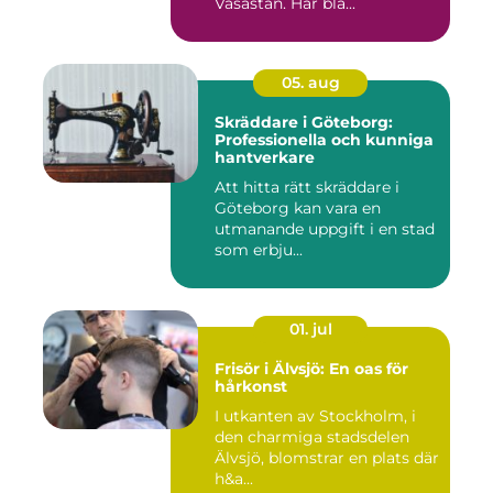
Vasastan. Här bla...
05. aug
Skräddare i Göteborg:
Professionella och kunniga
hantverkare
Att hitta rätt skräddare i
Göteborg kan vara en
utmanande uppgift i en stad
som erbju...
01. jul
Frisör i Älvsjö: En oas för
hårkonst
I utkanten av Stockholm, i
den charmiga stadsdelen
Älvsjö, blomstrar en plats där
h&a...