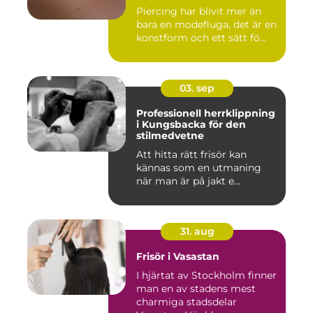
Piercing har blivit mer än
bara en modefluga, det är en
konstform och ett sätt fö...
03. sep
Professionell herrklippning
i Kungsbacka för den
stilmedvetne
Att hitta rätt frisör kan
kännas som en utmaning
när man är på jakt e...
31. aug
Frisör i Vasastan
I hjärtat av Stockholm finner
man en av stadens mest
charmiga stadsdelar