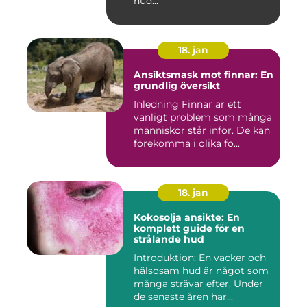
hud...
18. jan
Ansiktsmask mot finnar: En
grundlig översikt
Inledning Finnar är ett
vanligt problem som många
människor står inför. De kan
förekomma i olika fo...
18. jan
Kokosolja ansikte: En
komplett guide för en
strålande hud
Introduktion: En vacker och
hälsosam hud är något som
många strävar efter. Under
de senaste åren har...