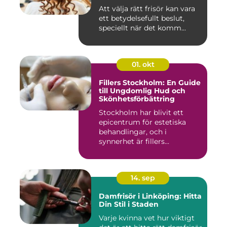
Att välja rätt frisör kan vara
ett betydelsefullt beslut,
speciellt när det komm...
01. okt
Fillers Stockholm: En Guide
till Ungdomlig Hud och
Skönhetsförbättring
Stockholm har blivit ett
epicentrum för estetiska
behandlingar, och i
synnerhet är fillers...
14. sep
Damfrisör i Linköping: Hitta
Din Stil i Staden
Varje kvinna vet hur viktigt