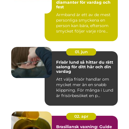
diamanter för vardag och
fest
Armband är ett av de mest
personliga smyckena en
person kan bära, eftersom
smycket följer varje röre...
01. jun
Frisör lund så hittar du rätt
salong för ditt hår och din
vardag
Att välja frisör handlar om
mycket mer än en snabb
klippning. För många i Lund
är frisörbesöket en p...
02. apr
Brasiliansk vaxning: Guide