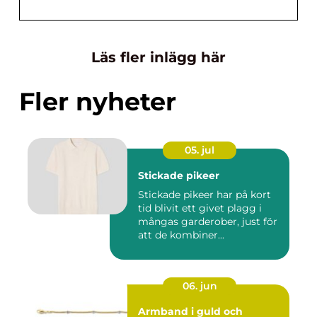
Läs fler inlägg här
Fler nyheter
05. jul
Stickade pikeer
Stickade pikeer har på kort
tid blivit ett givet plagg i
mångas garderober, just för
att de kombiner...
06. jun
Armband i guld och