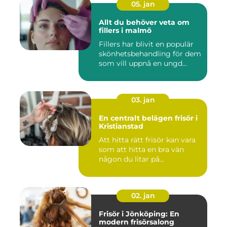
05. jan
Allt du behöver veta om
fillers i malmö
Fillers har blivit en populär
skönhetsbehandling för dem
som vill uppnå en ungd...
03. jan
En centralt belägen frisör i
Kristianstad
Att hitta rätt frisör kan vara
som att hitta en bra vän
någon du litar på...
02. jan
Frisör i Jönköping: En
modern frisörsalong