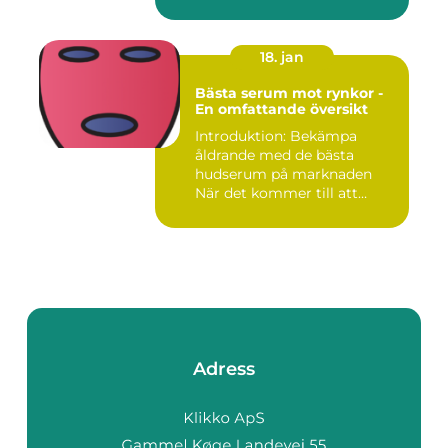
18. jan
Bästa serum mot rynkor -
En omfattande översikt
Introduktion: Bekämpa
åldrande med de bästa
hudserum på marknaden
När det kommer till att
bekämpa r...
Adress