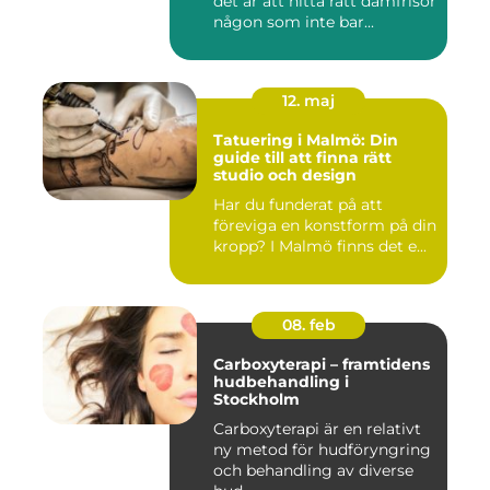
det är att hitta rätt damfrisör
någon som inte bar...
12. maj
Tatuering i Malmö: Din
guide till att finna rätt
studio och design
Har du funderat på att
föreviga en konstform på din
kropp? I Malmö finns det e...
08. feb
Carboxyterapi – framtidens
hudbehandling i
Stockholm
Carboxyterapi är en relativt
ny metod för hudföryngring
och behandling av diverse