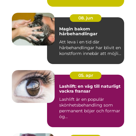
08. jun
Magin bakom
hårbehandlingar
Att leva i en tid där
hårbehandlingar har blivit en
konstform innebär att möjli...
05. apr
Lashlift: en väg till naturligt
vackra fransar
Lashlift är en populär
skönhetsbehandling som
permanent böjer och formar
ög...