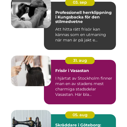
03. sep
Professionell herrklippning
i Kungsbacka för den
stilmedvetne
Att hitta rätt frisör kan
kännas som en utmaning
när man är på jakt e...
31. aug
Frisör i Vasastan
I hjärtat av Stockholm finner
man en av stadens mest
charmiga stadsdelar
Vasastan. Här bla...
05. aug
Skräddare i Göteborg: