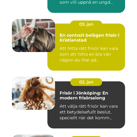
som vill uppnå en ungd...
03. jan
En centralt belägen frisör i
Kristianstad
Att hitta rätt frisör kan vara
som att hitta en bra vän
någon du litar på...
02. jan
Frisör i Jönköping: En
modern frisörsalong
Att välja rätt frisör kan vara
ett betydelsefullt beslut,
speciellt när det komm...