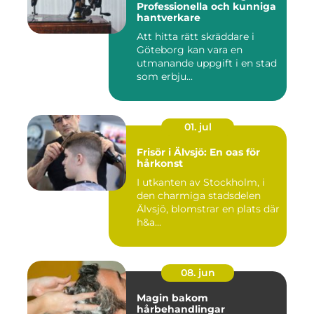
Professionella och kunniga
hantverkare
Att hitta rätt skräddare i
Göteborg kan vara en
utmanande uppgift i en stad
som erbju...
01. jul
Frisör i Älvsjö: En oas för
hårkonst
I utkanten av Stockholm, i
den charmiga stadsdelen
Älvsjö, blomstrar en plats där
h&a...
08. jun
Magin bakom
hårbehandlingar