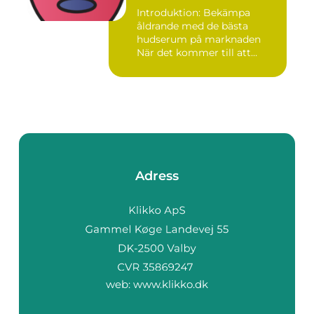
Introduktion: Bekämpa
åldrande med de bästa
hudserum på marknaden
När det kommer till att
bekämpa r...
Adress
web:
www.klikko.dk