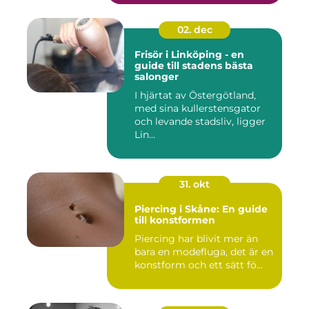
02. dec
Frisör i Linköping - en
guide till stadens bästa
salonger
I hjärtat av Östergötland,
med sina kullerstensgator
och levande stadsliv, ligger
Lin...
31. okt
Piercing i Skåne: En guide
till konstformen
Piercing har blivit mer än
bara en modefluga, det är en
konstform och ett sätt fö...