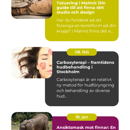
Tatuering i Malmö: Din
guide till att finna rätt
studio och design
Har du funderat på att
föreviga en konstform på din
kropp? I Malmö finns det e...
08. feb
Carboxyterapi – framtidens
hudbehandling i
Stockholm
Carboxyterapi är en relativt
ny metod för hudföryngring
och behandling av diverse
hud...
18. jan
Ansiktsmask mot finnar: En