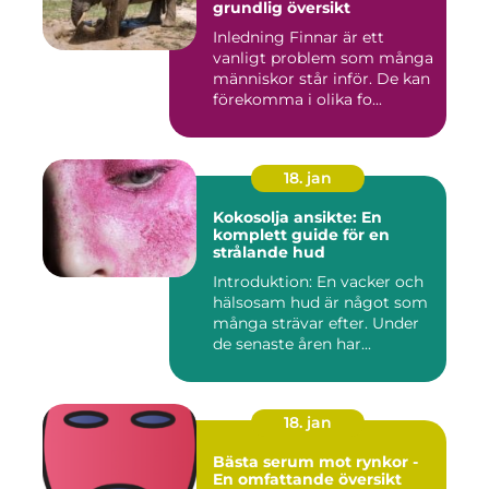
grundlig översikt
Inledning Finnar är ett
vanligt problem som många
människor står inför. De kan
förekomma i olika fo...
18. jan
Kokosolja ansikte: En
komplett guide för en
strålande hud
Introduktion: En vacker och
hälsosam hud är något som
många strävar efter. Under
de senaste åren har...
18. jan
Bästa serum mot rynkor -
En omfattande översikt