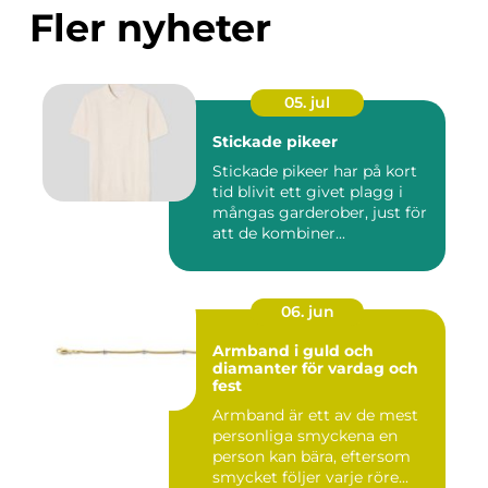
Fler nyheter
05. jul
Stickade pikeer
Stickade pikeer har på kort
tid blivit ett givet plagg i
mångas garderober, just för
att de kombiner...
06. jun
Armband i guld och
diamanter för vardag och
fest
Armband är ett av de mest
personliga smyckena en
person kan bära, eftersom
smycket följer varje röre...