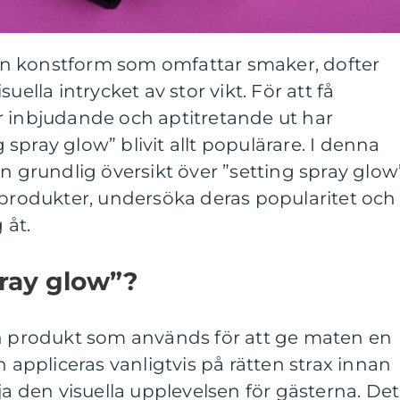
n konstform som omfattar smaker, dofter
uella intrycket av stor vikt. För att få
r inbjudande och aptitretande ut har
spray glow” blivit allt populärare. I denna
n grundlig översikt över ”setting spray glow
 produkter, undersöka deras popularitet och
 åt.
pray glow”?
en produkt som används för att ge maten en
n appliceras vanligtvis på rätten strax innan
ja den visuella upplevelsen för gästerna. Det