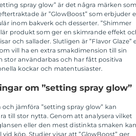
”setting spray glow” är det några märken so
t eftertraktade är ”GlowBoost” som erbjuder 
pulär inom bakverk och desserter. ”Shimmer
lär produkt som ger en skimrande effekt oc
ar och sallader. Slutligen är ”Flavor Glaze” 
om vill ha en extra smakdimension till sin
 stor användarbas och har fått positiva
onella kockar och matentusiaster.
ingar om ”setting spray glow”
stå och jämföra ”setting spray glow” kan
a till stor nytta. Genom att analysera vilket
glansen eller den mest distinkta smaken ka
vid köp. Studier visar att ”GlowBoost” ger