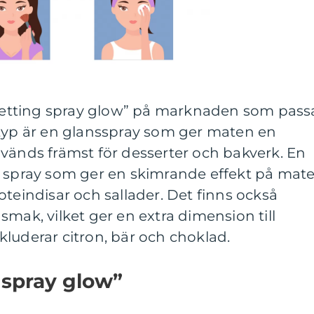
 ”setting spray glow” på marknaden som pass
 typ är en glansspray som ger maten en
vänds främst för desserter och bakverk. En
k spray som ger en skimrande effekt på mat
oteindisar och sallader. Det finns också
smak, vilket ger en extra dimension till
luderar citron, bär och choklad.
 spray glow”