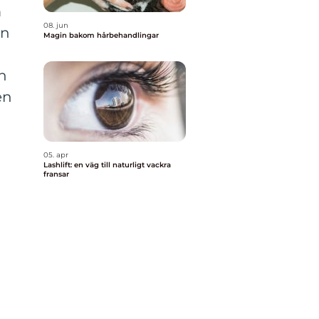
m
08. jun
en
Magin bakom hårbehandlingar
h
en
05. apr
Lashlift: en väg till naturligt vackra
fransar
n