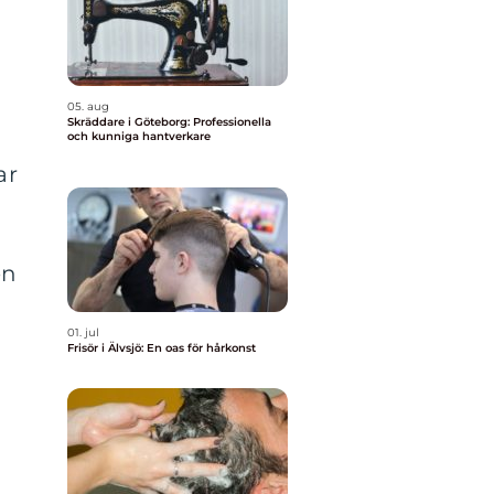
05. aug
Skräddare i Göteborg: Professionella
och kunniga hantverkare
ar
en
01. jul
Frisör i Älvsjö: En oas för hårkonst