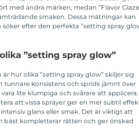
ört med andra märken, medan ”Flavor Glaze
framträdande smaken. Dessa mätningar kan
m söker efter den perfekta ”setting spray glo
olika ”setting spray glow”
 är hur olika ”setting spray glow” skiljer sig
en tunnare konsistens och sprids jämnt över
ra lite klumpiga och svårare att applicera.
otera att vissa sprayer ger en mer subtil effek
tensiv glans eller smak. Det är viktigt att
om bäst kompletterar rätten och ger önskad