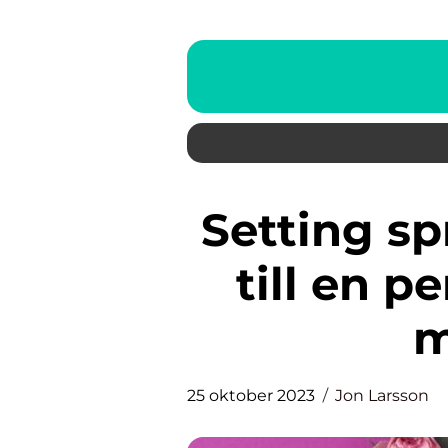
Setting spray glow – En guide
till en pe
m
25 oktober 2023
Jon Larsson