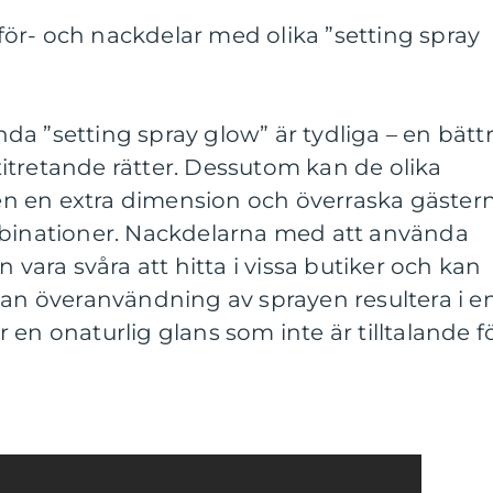
ör- och nackdelar med olika ”setting spray
a ”setting spray glow” är tydliga – en bätt
itretande rätter. Dessutom kan de olika
n en extra dimension och överraska gäster
nationer. Nackdelarna med att använda
n vara svåra att hitta i vissa butiker och kan
kan överanvändning av sprayen resultera i e
en onaturlig glans som inte är tilltalande f