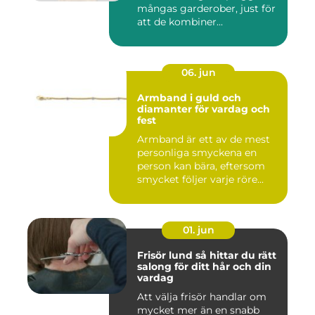
mångas garderober, just för
att de kombiner...
06. jun
Armband i guld och
diamanter för vardag och
fest
Armband är ett av de mest
personliga smyckena en
person kan bära, eftersom
smycket följer varje röre...
01. jun
Frisör lund så hittar du rätt
salong för ditt hår och din
vardag
Att välja frisör handlar om
mycket mer än en snabb