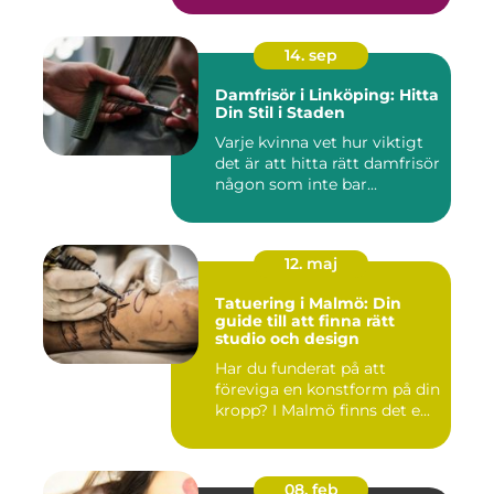
14. sep
Damfrisör i Linköping: Hitta
Din Stil i Staden
Varje kvinna vet hur viktigt
det är att hitta rätt damfrisör
någon som inte bar...
12. maj
Tatuering i Malmö: Din
guide till att finna rätt
studio och design
Har du funderat på att
föreviga en konstform på din
kropp? I Malmö finns det e...
08. feb