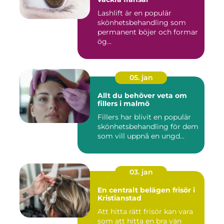
Lashlift är en populär
skönhetsbehandling som
permanent böjer och formar
ög...
05. jan
Allt du behöver veta om
fillers i malmö
Fillers har blivit en populär
skönhetsbehandling för dem
som vill uppnå en ungd...
03. jan
En centralt belägen frisör i
Kristianstad
Att hitta rätt frisör kan vara
som att hitta en bra vän