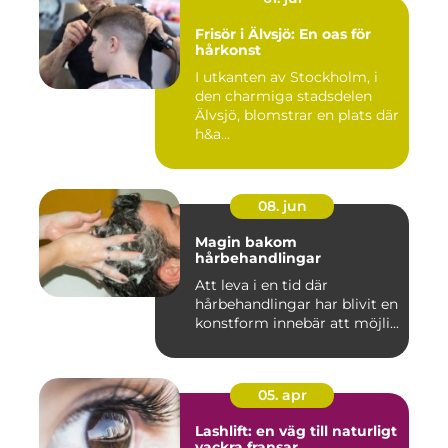
Frisör i Älvsjö: En oas för
hårkonst
I utkanten av Stockholm, i
den charmiga stadsdelen
Älvsjö, blomstrar en plats där
h&a...
08. jun
Magin bakom
hårbehandlingar
Att leva i en tid där
hårbehandlingar har blivit en
konstform innebär att möjli...
05. apr
Lashlift: en väg till naturligt
vackra fransar