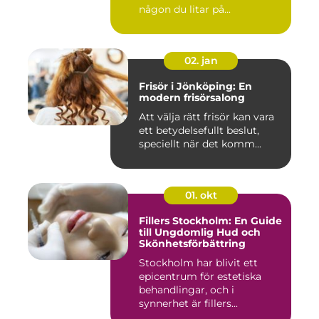
någon du litar på...
02. jan
Frisör i Jönköping: En
modern frisörsalong
Att välja rätt frisör kan vara
ett betydelsefullt beslut,
speciellt när det komm...
01. okt
Fillers Stockholm: En Guide
till Ungdomlig Hud och
Skönhetsförbättring
Stockholm har blivit ett
epicentrum för estetiska
behandlingar, och i
synnerhet är fillers...