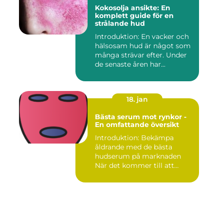
Kokosolja ansikte: En
komplett guide för en
strålande hud
Introduktion: En vacker och
hälsosam hud är något som
många strävar efter. Under
de senaste åren har...
18. jan
Bästa serum mot rynkor -
En omfattande översikt
Introduktion: Bekämpa
åldrande med de bästa
hudserum på marknaden
När det kommer till att
bekämpa r...