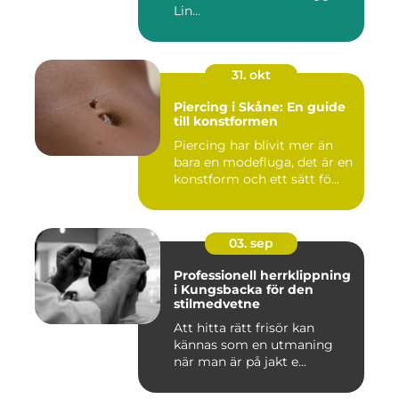
Lin...
31. okt
Piercing i Skåne: En guide
till konstformen
Piercing har blivit mer än
bara en modefluga, det är en
konstform och ett sätt fö...
03. sep
Professionell herrklippning
i Kungsbacka för den
stilmedvetne
Att hitta rätt frisör kan
kännas som en utmaning
när man är på jakt e...