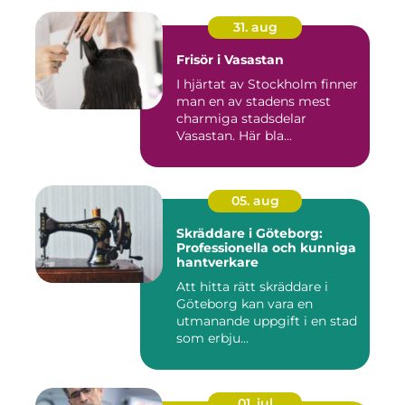
31. aug
Frisör i Vasastan
I hjärtat av Stockholm finner
man en av stadens mest
charmiga stadsdelar
Vasastan. Här bla...
05. aug
Skräddare i Göteborg:
Professionella och kunniga
hantverkare
Att hitta rätt skräddare i
Göteborg kan vara en
utmanande uppgift i en stad
som erbju...
01. jul