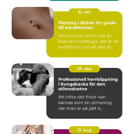
31. okt
Piercing i Skåne: En guide
till konstformen
Piercing har blivit mer än
bara en modefluga, det är en
konstform och ett sätt fö...
03. sep
Professionell herrklippning
i Kungsbacka för den
stilmedvetne
Att hitta rätt frisör kan
kännas som en utmaning
när man är på jakt e...
31. aug