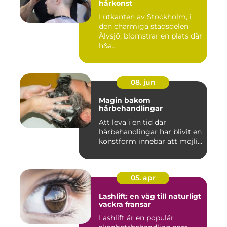
hårkonst
I utkanten av Stockholm, i
den charmiga stadsdelen
Älvsjö, blomstrar en plats där
h&a...
08. jun
Magin bakom
hårbehandlingar
Att leva i en tid där
hårbehandlingar har blivit en
konstform innebär att möjli...
05. apr
Lashlift: en väg till naturligt
vackra fransar
Lashlift är en populär