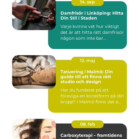
14. sep
Damfrisör i Linköping: Hitta
Din Stil i Staden
Varje kvinna vet hur viktigt
det är att hitta rätt damfrisör
någon som inte bar...
12. maj
Tatuering i Malmö: Din
guide till att finna rätt
studio och design
Har du funderat på att
föreviga en konstform på din
kropp? I Malmö finns det e...
08. feb
Carboxyterapi – framtidens