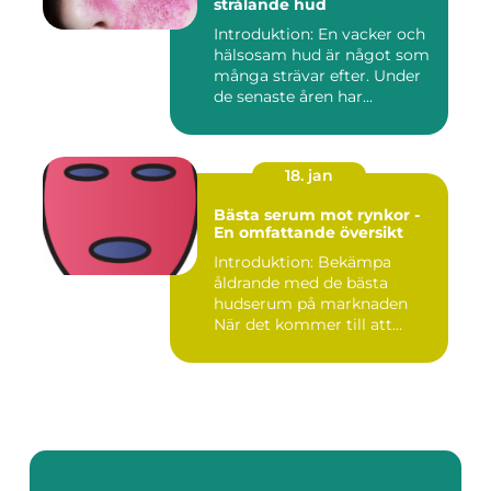
strålande hud
Introduktion: En vacker och
hälsosam hud är något som
många strävar efter. Under
de senaste åren har...
18. jan
Bästa serum mot rynkor -
En omfattande översikt
Introduktion: Bekämpa
åldrande med de bästa
hudserum på marknaden
När det kommer till att
bekämpa r...