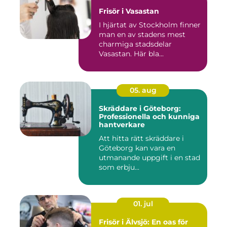
Frisör i Vasastan
I hjärtat av Stockholm finner
man en av stadens mest
charmiga stadsdelar
Vasastan. Här bla...
05. aug
Skräddare i Göteborg:
Professionella och kunniga
hantverkare
Att hitta rätt skräddare i
Göteborg kan vara en
utmanande uppgift i en stad
som erbju...
01. jul
Frisör i Älvsjö: En oas för