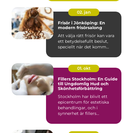
02. jan
Frisör i Jönköping: En
modern frisörsalong
Att välja rätt frisör kan vara
ett betydelsefullt beslut,
speciellt när det komm...
01. okt
Fillers Stockholm: En Guide
till Ungdomlig Hud och
Skönhetsförbättring
Stockholm har blivit ett
epicentrum för estetiska
behandlingar, och i
synnerhet är fillers...