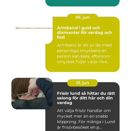
06. jun
Armband i guld och
diamanter för vardag och
fest
Armband är ett av de mest
personliga smyckena en
person kan bära, eftersom
smycket följer varje röre...
01. jun
Frisör lund så hittar du rätt
salong för ditt hår och din
vardag
Att välja frisör handlar om
mycket mer än en snabb
klippning. För många i Lund
är frisörbesöket en p...