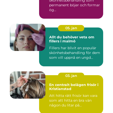
skönhetsbehandling som
permanent böjer och formar
ög...
05. jan
Allt du behöver veta om
fillers i malmö
Fillers har blivit en populär
skönhetsbehandling för dem
som vill uppnå en ungd...
03. jan
En centralt belägen frisör i
Kristianstad
Att hitta rätt frisör kan vara
som att hitta en bra vän
någon du litar på...