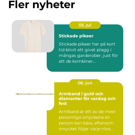
Fler nyheter
05. jul
Stickade pikeer
Stickade pikeer har på kort
tid blivit ett givet plagg i
mångas garderober, just för
att de kombiner...
06. jun
Armband i guld och
diamanter för vardag och
fest
Armband är ett av de mest
personliga smyckena en
person kan bära, eftersom
smycket följer varje röre...