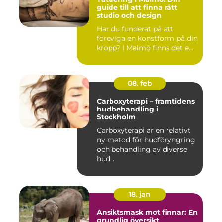
guide till att finna rätt
studio och design
Har du funderat på att
föreviga en konstform på din
kropp? I Malmö finns det e...
08. feb
Carboxyterapi – framtidens
hudbehandling i
Stockholm
Carboxyterapi är en relativt
ny metod för hudföryngring
och behandling av diverse
hud...
18. jan
Ansiktsmask mot finnar: En
grundlig översikt