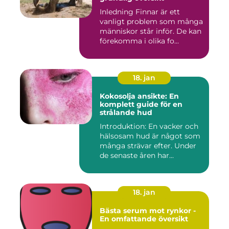
Inledning Finnar är ett
vanligt problem som många
människor står inför. De kan
förekomma i olika fo...
18. jan
Kokosolja ansikte: En
komplett guide för en
strålande hud
Introduktion: En vacker och
hälsosam hud är något som
många strävar efter. Under
de senaste åren har...
18. jan
Bästa serum mot rynkor -
En omfattande översikt