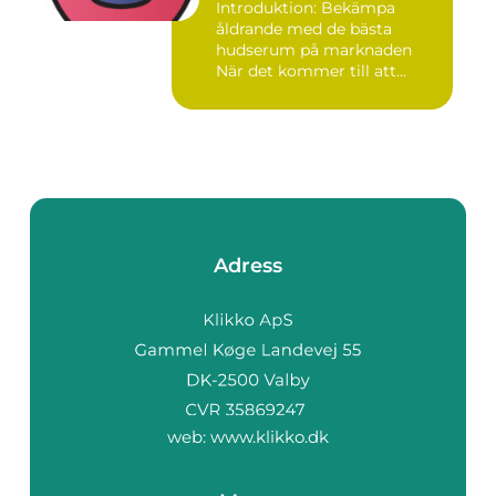
Introduktion: Bekämpa
åldrande med de bästa
hudserum på marknaden
När det kommer till att
bekämpa r...
Adress
web:
www.klikko.dk