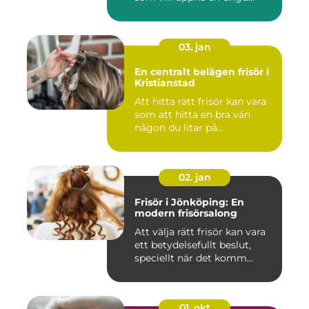
03. jan
En centralt belägen frisör i
Kristianstad
Att hitta rätt frisör kan vara
som att hitta en bra vän
någon du litar på...
02. jan
Frisör i Jönköping: En
modern frisörsalong
Att välja rätt frisör kan vara
ett betydelsefullt beslut,
speciellt när det komm...
01. okt