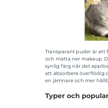
Transparant puder är ett 
och matta ner makeup. De
synlig färg när det appli
att absorbera överflödig 
en jämnare och mer håll
Typer och popular