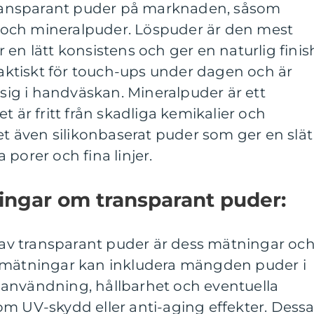
 transparant puder på marknaden, såsom
och mineralpuder. Löspuder är den mest
en lätt konsistens och ger en naturlig finis
ktiskt för touch-ups under dagen och är
 sig i handväskan. Mineralpuder är ett
t är fritt från skadliga kemikalier och
det även silikonbaserat puder som ger en slät
ja porer och fina linjer.
ingar om transparant puder:
t av transparant puder är dess mätningar oc
a mätningar kan inkludera mängden puder i
användning, hållbarhet och eventuella
m UV-skydd eller anti-aging effekter. Dess