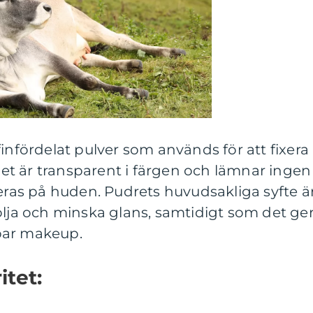
finfördelat pulver som används för att fixera
t är transparent i färgen och lämnar ingen
ceras på huden. Pudrets huvudsakliga syfte ä
olja och minska glans, samtidigt som det ge
bar makeup.
itet: