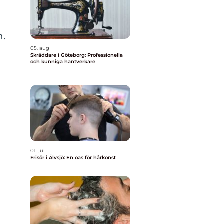
h.
05. aug
Skräddare i Göteborg: Professionella
och kunniga hantverkare
01. jul
Frisör i Älvsjö: En oas för hårkonst
h
a