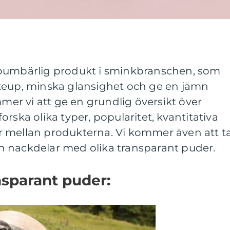
 oumbärlig produkt i sminkbranschen, som
keup, minska glansighet och ge en jämn
mmer vi att ge en grundlig översikt över
rska olika typer, popularitet, kvantitativa
 mellan produkterna. Vi kommer även att t
och nackdelar med olika transparant puder.
nsparant puder: