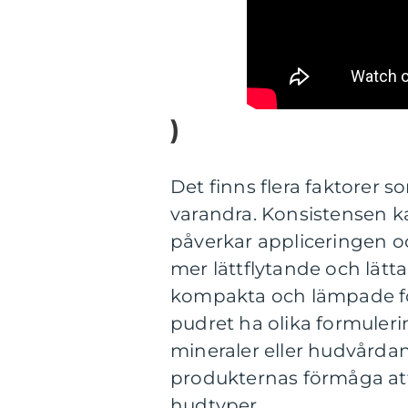
)
Det finns flera faktorer s
varandra. Konsistensen kan 
påverkar appliceringen oc
mer lättflytande och lät
kompakta och lämpade fö
pudret ha olika formuleri
mineraler eller hudvårda
produkternas förmåga att
hudtyper.