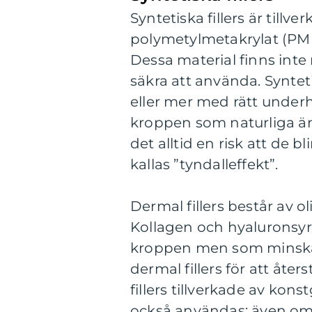
Syntetiska fillers är till
polymetylmetakrylat (PMM
Dessa material finns inte
säkra att använda. Syntetis
eller mer med rätt underh
kroppen som naturliga äm
det alltid en risk att de 
kallas ”tyndalleffekt”.
Dermal fillers består av 
Kollagen och hyaluronsyr
kroppen men som minskar
dermal fillers för att åte
fillers tillverkade av ko
också användas; även om 