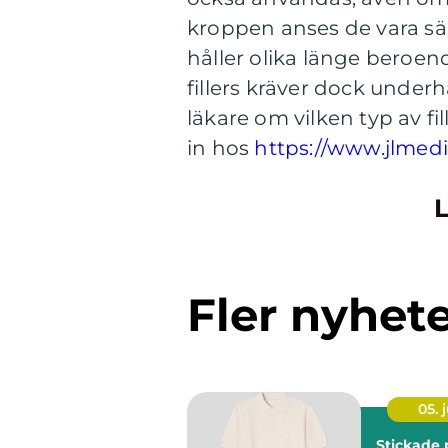
kroppen anses de vara säk
håller olika länge beroe
fillers kräver dock underh
läkare om vilken typ av fi
in hos
https://www.jlmedica
L
Fler nyhet
05. j
Stickade 