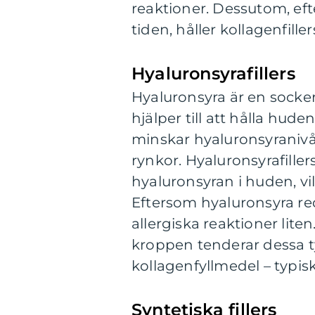
reaktioner. Dessutom, ef
tiden, håller kollagenfiller
Hyaluronsyrafillers
Hyaluronsyra är en socke
hjälper till att hålla hud
minskar hyaluronsyranivåer
rynkor. Hyaluronsyrafille
hyaluronsyran i huden, vi
Eftersom hyaluronsyra red
allergiska reaktioner lit
kroppen tenderar dessa ty
kollagenfyllmedel – typiskt
Syntetiska fillers