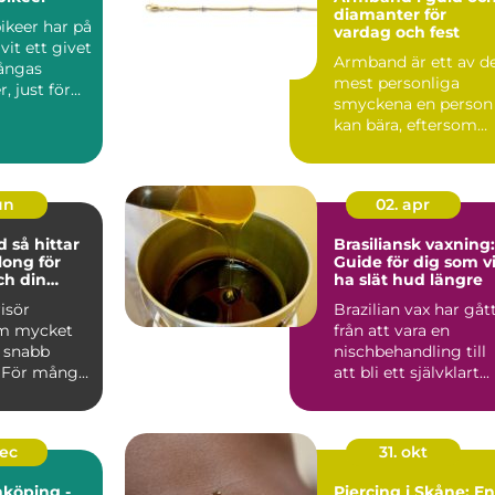
diamanter för
ikeer har på
vardag och fest
ivit ett givet
Armband är ett av d
ångas
mest personliga
, just för
smyckena en person
biner...
kan bära, eftersom
smycket följer varje
röre...
jun
02. apr
tar
Brasiliansk vaxning:
long för
Guide för dig som vi
ch din
ha slät hud längre
risör
Brazilian vax har gåt
om mycket
från att vara en
 snabb
nischbehandling till
. För många
att bli ett självklart...
et en p...
dec
31. okt
inköping -
Piercing i Skåne: En