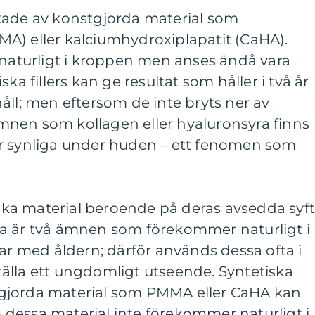
verkade av konstgjorda material som
A) eller kalciumhydroxiplapatit (CaHA).
 naturligt i kroppen men anses ändå vara
ka fillers kan ge resultat som håller i två år
åll; men eftersom de inte bryts ner av
nen som kollagen eller hyaluronsyra finns
blir synliga under huden – ett fenomen som
olika material beroende på deras avsedda syft
a är två ämnen som förekommer naturligt i
 med åldern; därför används dessa ofta i
rställa ett ungdomligt utseende. Syntetiska
nstgjorda material som PMMA eller CaHA kan
dessa material inte förekommer naturligt i