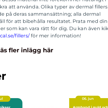
ra att använda. Olika typer av dermal fillers
nde på deras sammansättning; alla dermal
åll för att bibehålla resultatet. Prata med din
ller som kan vara rätt för dig. Du kan även ki
l.se/fillers/
för mer information!
äs fler inlägg här
er
ul
06. jun
pikeer
Armband i guld oc