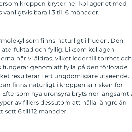
tersom kroppen bryter ner kollagenet med
s vanligtvis bara i 3 till 6 månader.
rmolekyl som finns naturligt i huden. Den
en återfuktad och fyllig. Liksom kollagen
na när vi åldras, vilket leder till torrhet oc
rs fungerar genom att fylla på den förlorade
lket resulterar i ett ungdomligare utseende.
an finns naturligt i kroppen är risken för
en. Eftersom hyaluronsyra bryts ner långsamt 
per av fillers dessutom att hålla längre än
 sett 6 till 12 månader.