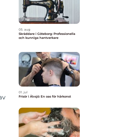
05. aug
Skräddare i Göteborg: Professionella
och kunniga hantverkare
h
01. jul
av
Frisör i Älvsjö: En oas för hårkonst