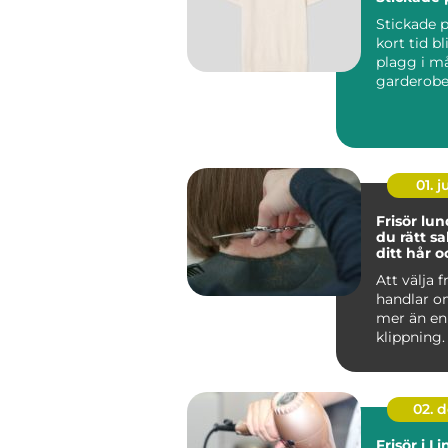
Stickade p
kort tid bl
plagg i m
garderober
att de kom
01. 
Frisör lund så hit
du rätt sa
ditt hår o
vardag
Att välja f
handlar 
mer än en
klippning
i Lund är
frisörbesök
02. 
Frisör i L